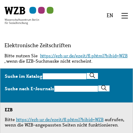
Zu
Zu
Zu
Zur
Zur
Hauptinhalt
Navigation
Suche
Sekundärnavigation
Fußzeile
EN
springen
springen
springen
springen
springen
We
Menü
Elektronische Zeitschriften
Bitte nutzen Sie
https://ezb.ur.de/ezeit/fl.phtml?bibid=WZB
, wenn die EZB-Suchmaske nicht erscheint.
Suche
Suche im Katalog
im
Katalog
Suche
Suche nach E-Journals
nach
E-
Journals
EZB
Bitte
https://ezb.ur.de/ezeit/fl.phtml?bibid=WZB
aufrufen,
wenn die WZB-angepassten Seiten nicht funktionieren.