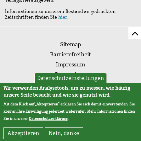
Informationen zu unserem Bestand an gedruckten
Zeitschriften finden Sie
hier
.
Z
Fußleistenmenü
Se
Sitemap
sc
Barrierefreiheit
Impressum
Datenschutz
Datenschutzeinstellungen
AVB
Wir verwenden Analysetools, um zu messen, wie häufig
unsere Seite besucht und wie sie genutzt wird.
Mit dem Klick auf „Akzeptieren“ erklären Sie sich damit einverstanden. Sie
können Ihre Einwilligung jederzeit widerrufen. Mehr Informationen finden
Sie in unserer
Datenschutzerklärung
.
Akzeptieren
Nein, danke