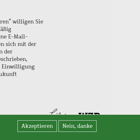
ren“ willigen Sie
mäßig
ne E-Mail-
en sich mit der
n der
schrieben,
e Einwilligung
Zukunft
Akzeptieren
Nein, danke