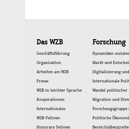
Schnellzugriff
Das WZB
Forschung
Geschäftsführung
Dynamiken soziale
Organisation
Markt und Entsche
Arbeiten am WZB
Digitalisierung und
Presse
Internationale Poli
WZB in leichter Sprache
Wandel politischer
Kooperationen
Migration und Dive
Internationales
Forschungsgruppe 
WZB-Fellows
Politische Ökonom
Honorary Fellows
Bereichsübergreif