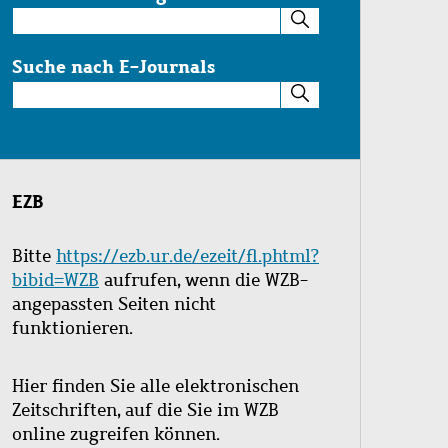
Suche
im
Katalog
Suche nach E-Journals
Suche
nach
E-
Journals
EZB
Bitte
https://ezb.ur.de/ezeit/fl.phtml?
bibid=WZB
aufrufen, wenn die WZB-
angepassten Seiten nicht
funktionieren.
Hier finden Sie alle elektronischen
Zeitschriften, auf die Sie im WZB
online zugreifen können.