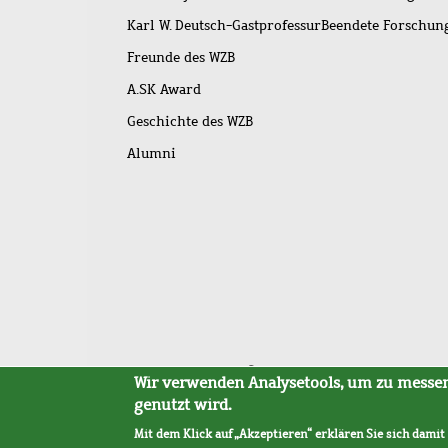
Karl W. Deutsch-Gastprofessur
Beendete Forschu
Freunde des WZB
A.SK Award
Geschichte des WZB
Alumni
Fußleistenmenü
Sitemap
Barrierefreiheit
Impressum
Datensc
Wir verwenden Analysetools, um zu messen,
genutzt wird.
Mit dem Klick auf „Akzeptieren“ erklären Sie sich damit