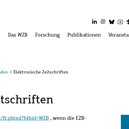
LinkedIn
Instagram
Blues
Yo
Hauptmenü
Das WZB
Menü
Forschung
Menü
Publikationen
Menü
Veransta
öffnen:
öffnen:
öffnen:
Das
Forschung
Publikatio
WZB
nden
>
Elektronische Zeitschriften
tschriften
it/fl.phtml?bibid=WZB
, wenn die EZB-