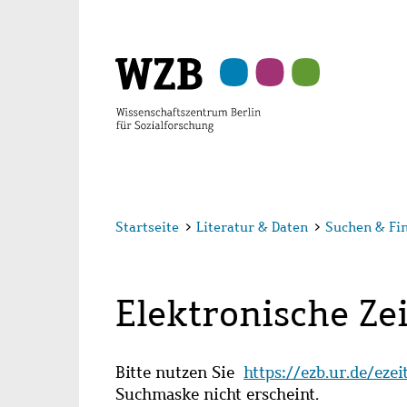
Zu
Zu
Zu
Zur
Zur
Hauptinhalt
Navigation
Suche
Sekundärnavigation
Fußzeile
springen
springen
springen
springen
springen
Startseite
>
Literatur & Daten
>
Suchen & Fi
Elektronische Zei
Bitte nutzen Sie
https://ezb.ur.de/eze
Suchmaske nicht erscheint.