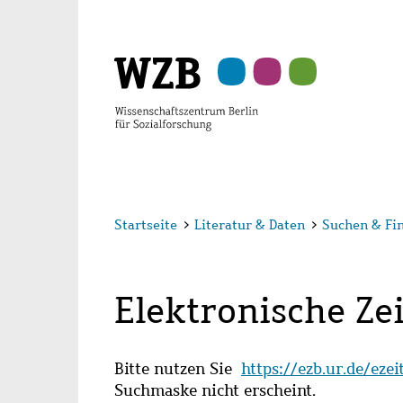
Zu
Zu
Zu
Zur
Zur
Hauptinhalt
Navigation
Suche
Sekundärnavigation
Fußzeile
springen
springen
springen
springen
springen
Startseite
>
Literatur & Daten
>
Suchen & Fi
Elektronische Zei
Bitte nutzen Sie
https://ezb.ur.de/eze
Suchmaske nicht erscheint.