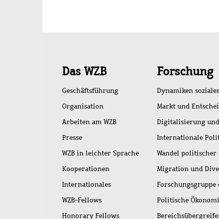
Schnellzugriff
Das WZB
Forschung
Geschäftsführung
Dynamiken soziale
Organisation
Markt und Entsche
Arbeiten am WZB
Digitalisierung und
Presse
Internationale Poli
WZB in leichter Sprache
Wandel politischer
Kooperationen
Migration und Dive
Internationales
Forschungsgruppe 
WZB-Fellows
Politische Ökonom
Honorary Fellows
Bereichsübergreif