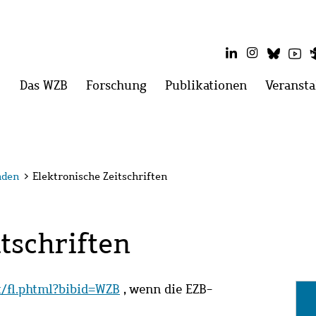
LinkedIn
Instagram
Blues
Yo
Hauptmenü
Das WZB
Menü
Forschung
Menü
Publikationen
Menü
Veransta
öffnen:
öffnen:
öffnen:
Das
Forschung
Publikatio
WZB
nden
>
Elektronische Zeitschriften
tschriften
it/fl.phtml?bibid=WZB
, wenn die EZB-