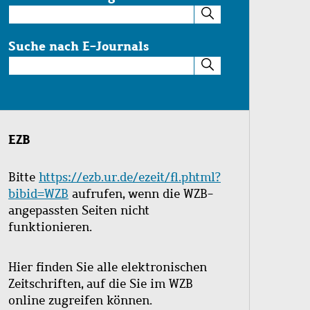
Suche
im
Katalog
Suche nach E-Journals
Suche
nach
E-
Journals
EZB
Bitte
https://ezb.ur.de/ezeit/fl.phtml?
bibid=WZB
aufrufen, wenn die WZB-
angepassten Seiten nicht
funktionieren.
Hier finden Sie alle elektronischen
Zeitschriften, auf die Sie im WZB
online zugreifen können.