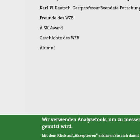
Karl W. Deutsch-Gastprofessur
Beendete Forschu
Freunde des WZB
A.SK Award
Geschichte des WZB
Alumni
Fußleistenmenü
Sitemap
Barrierefreiheit
Impressum
Datensc
Wir verwenden Analysetools, um zu messen,
genutzt wird.
Mit dem Klick auf „Akzeptieren“ erklären Sie sich damit