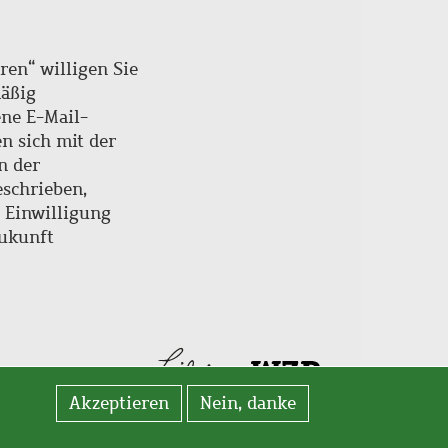
ren“ willigen Sie
mäßig
ne E-Mail-
en sich mit der
n der
schrieben,
e Einwilligung
Zukunft
Akzeptieren
Nein, danke