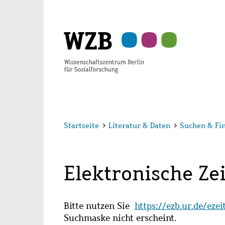
Zu
Zu
Zu
Zur
Zur
Hauptinhalt
Navigation
Suche
Sekundärnavigation
Fußzeile
springen
springen
springen
springen
springen
Startseite
>
Literatur & Daten
>
Suchen & Fi
Elektronische Zei
Bitte nutzen Sie
https://ezb.ur.de/eze
Suchmaske nicht erscheint.