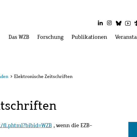
LinkedIn
Instagram
Blues
Yo
Hauptmenü
Das WZB
Menü
Forschung
Menü
Publikationen
Menü
Veransta
öffnen:
öffnen:
öffnen:
Das
Forschung
Publikatio
WZB
nden
>
Elektronische Zeitschriften
tschriften
it/fl.phtml?bibid=WZB
, wenn die EZB-