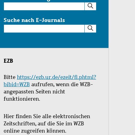
Suche
im
Katalog
Suche nach E-Journals
Suche
nach
E-
Journals
EZB
Bitte
https://ezb.ur.de/ezeit/fl.phtml?
bibid=WZB
aufrufen, wenn die WZB-
angepassten Seiten nicht
funktionieren.
Hier finden Sie alle elektronischen
Zeitschriften, auf die Sie im WZB
online zugreifen können.