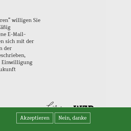
ren“ willigen Sie
mäßig
ne E-Mail-
en sich mit der
n der
schrieben,
e Einwilligung
Zukunft
Akzeptieren
Nein, danke