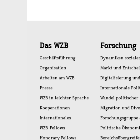
Schnellzugriff
Das WZB
Forschung
Geschäftsführung
Dynamiken soziale
Organisation
Markt und Entsche
Arbeiten am WZB
Digitalisierung und
Presse
Internationale Poli
WZB in leichter Sprache
Wandel politischer
Kooperationen
Migration und Dive
Internationales
Forschungsgruppe 
WZB-Fellows
Politische Ökonom
Honorary Fellows
Bereichsübergreif