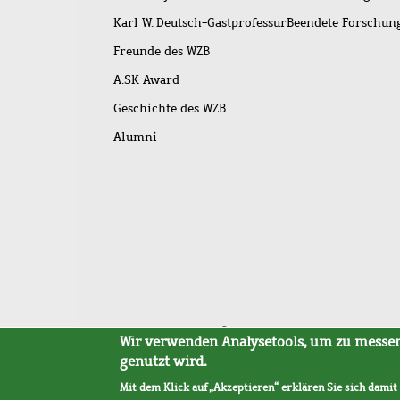
Karl W. Deutsch-Gastprofessur
Beendete Forschu
Freunde des WZB
A.SK Award
Geschichte des WZB
Alumni
Fußleistenmenü
Sitemap
Barrierefreiheit
Impressum
Datensc
Wir verwenden Analysetools, um zu messen,
genutzt wird.
Mit dem Klick auf „Akzeptieren“ erklären Sie sich damit