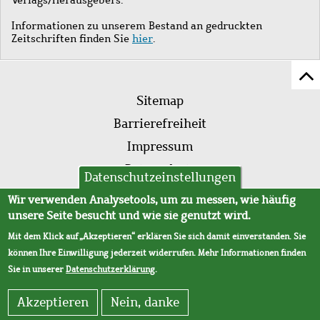
Informationen zu unserem Bestand an gedruckten
Zeitschriften finden Sie
hier
.
Z
Fußleistenmenü
Se
Sitemap
sc
Barrierefreiheit
Impressum
Datenschutz
Datenschutzeinstellungen
AVB
Wir verwenden Analysetools, um zu messen, wie häufig
unsere Seite besucht und wie sie genutzt wird.
Mit dem Klick auf „Akzeptieren“ erklären Sie sich damit einverstanden. Sie
können Ihre Einwilligung jederzeit widerrufen. Mehr Informationen finden
Sie in unserer
Datenschutzerklärung
.
Akzeptieren
Nein, danke