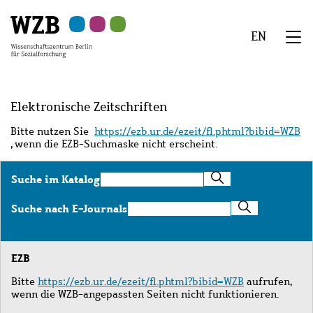
Zu
Zu
Zu
Zur
Zur
Hauptinhalt
Navigation
Suche
Sekundärnavigation
Fußzeile
EN
springen
springen
springen
springen
springen
We
Menü
Elektronische Zeitschriften
Bitte nutzen Sie
https://ezb.ur.de/ezeit/fl.phtml?bibid=WZB
, wenn die EZB-Suchmaske nicht erscheint.
Suche
Suche im Katalog
im
Katalog
Suche
Suche nach E-Journals
nach
E-
Journals
EZB
Bitte
https://ezb.ur.de/ezeit/fl.phtml?bibid=WZB
aufrufen,
wenn die WZB-angepassten Seiten nicht funktionieren.