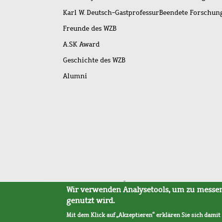
Karl W. Deutsch-Gastprofessur
Beendete Forschu
Freunde des WZB
A.SK Award
Geschichte des WZB
Alumni
Fußleistenmenü
Sitemap
Barrierefreiheit
Impressum
Datensc
Wir verwenden Analysetools, um zu messen,
genutzt wird.
Mit dem Klick auf „Akzeptieren“ erklären Sie sich damit