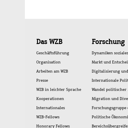
Schnellzugriff
Das WZB
Forschung
Geschäftsführung
Dynamiken soziale
Organisation
Markt und Entsche
Arbeiten am WZB
Digitalisierung und
Presse
Internationale Poli
WZB in leichter Sprache
Wandel politischer
Kooperationen
Migration und Dive
Internationales
Forschungsgruppe 
WZB-Fellows
Politische Ökonom
Honorary Fellows
Bereichsübergreif