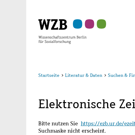
Zu
Zu
Zu
Zur
Zur
Hauptinhalt
Navigation
Suche
Sekundärnavigation
Fußzeile
springen
springen
springen
springen
springen
Startseite
>
Literatur & Daten
>
Suchen & Fi
Elektronische Zei
Bitte nutzen Sie
https://ezb.ur.de/eze
Suchmaske nicht erscheint.