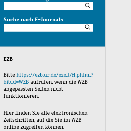
Suche
im
Katalog
Suche nach E-Journals
Suche
nach
E-
Journals
EZB
Bitte
https://ezb.ur.de/ezeit/fl.phtml?
bibid=WZB
aufrufen, wenn die WZB-
angepassten Seiten nicht
funktionieren.
Hier finden Sie alle elektronischen
Zeitschriften, auf die Sie im WZB
online zugreifen können.