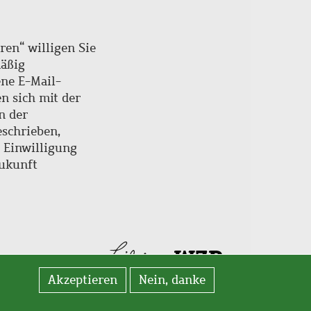
ren“ willigen Sie
mäßig
ne E-Mail-
en sich mit der
n der
schrieben,
e Einwilligung
Zukunft
Akzeptieren
Nein, danke