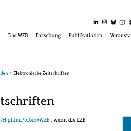
LinkedIn
Instagram
Blues
Yo
Hauptmenü
Das WZB
Menü
Forschung
Menü
Publikationen
Menü
Veransta
öffnen:
öffnen:
öffnen:
Das
Forschung
Publikatio
WZB
nden
>
Elektronische Zeitschriften
tschriften
it/fl.phtml?bibid=WZB
, wenn die EZB-