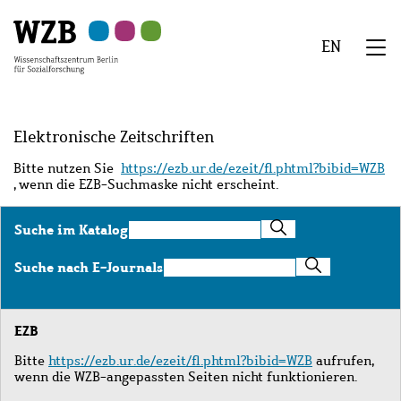
Zu
Zu
Zu
Zur
Zur
Hauptinhalt
Navigation
Suche
Sekundärnavigation
Fußzeile
EN
springen
springen
springen
springen
springen
We
Menü
Elektronische Zeitschriften
Bitte nutzen Sie
https://ezb.ur.de/ezeit/fl.phtml?bibid=WZB
, wenn die EZB-Suchmaske nicht erscheint.
Suche
Suche im Katalog
im
Katalog
Suche
Suche nach E-Journals
nach
E-
Journals
EZB
Bitte
https://ezb.ur.de/ezeit/fl.phtml?bibid=WZB
aufrufen,
wenn die WZB-angepassten Seiten nicht funktionieren.