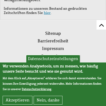
Informationen zu unserem Bestand an gedruckten
Zeitschriften finden Sie
hier
.
Z
Fußleistenmenü
Se
Sitemap
sc
Barrierefreiheit
Impressum
Datenschutz
Datenschutzeinstellungen
AVB
Wir verwenden Analysetools, um zu messen, wie häufig
unsere Seite besucht und wie sie genutzt wird.
Mit dem Klick auf „Akzeptieren“ erklären Sie sich damit einverstanden. Sie
können Ihre Einwilligung jederzeit widerrufen. Mehr Informationen finden
Sie in unserer
Datenschutzerklärung
.
Akzeptieren
Nein, danke