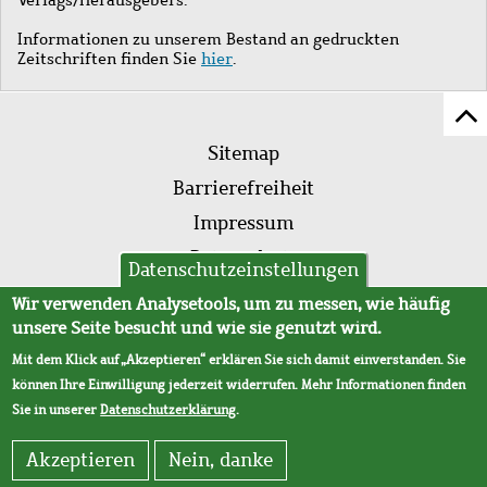
Informationen zu unserem Bestand an gedruckten
Zeitschriften finden Sie
hier
.
Z
Fußleistenmenü
Se
Sitemap
sc
Barrierefreiheit
Impressum
Datenschutz
Datenschutzeinstellungen
AVB
Wir verwenden Analysetools, um zu messen, wie häufig
unsere Seite besucht und wie sie genutzt wird.
Mit dem Klick auf „Akzeptieren“ erklären Sie sich damit einverstanden. Sie
können Ihre Einwilligung jederzeit widerrufen. Mehr Informationen finden
Sie in unserer
Datenschutzerklärung
.
Akzeptieren
Nein, danke