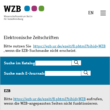
Zu
Zu
Zu
Zur
Zur
Hauptinhalt
Navigation
Suche
Sekundärnavigation
Fußzeile
EN
springen
springen
springen
springen
springen
We
Menü
Elektronische Zeitschriften
Bitte nutzen Sie
https://ezb.ur.de/ezeit/fl.phtml?bibid=WZB
, wenn die EZB-Suchmaske nicht erscheint.
Suche
Suche im Katalog
im
Katalog
Suche
Suche nach E-Journals
nach
E-
Journals
EZB
Bitte
https://ezb.ur.de/ezeit/fl.phtml?bibid=WZB
aufrufen,
wenn die WZB-angepassten Seiten nicht funktionieren.