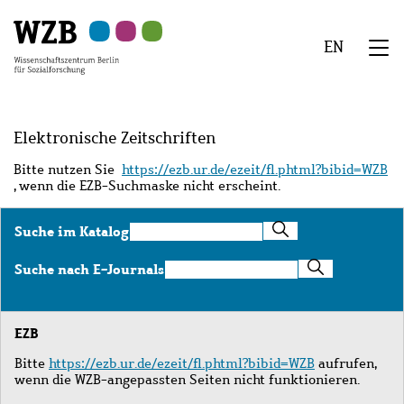
Zu
Zu
Zu
Zur
Zur
Hauptinhalt
Navigation
Suche
Sekundärnavigation
Fußzeile
EN
springen
springen
springen
springen
springen
We
Menü
Elektronische Zeitschriften
Bitte nutzen Sie
https://ezb.ur.de/ezeit/fl.phtml?bibid=WZB
, wenn die EZB-Suchmaske nicht erscheint.
Suche
Suche im Katalog
im
Katalog
Suche
Suche nach E-Journals
nach
E-
Journals
EZB
Bitte
https://ezb.ur.de/ezeit/fl.phtml?bibid=WZB
aufrufen,
wenn die WZB-angepassten Seiten nicht funktionieren.