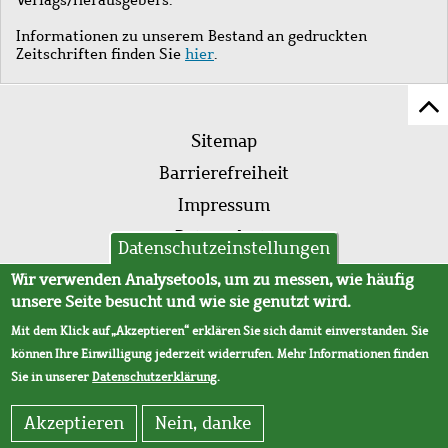
Informationen zu unserem Bestand an gedruckten
Zeitschriften finden Sie
hier
.
Z
Fußleistenmenü
Se
Sitemap
sc
Barrierefreiheit
Impressum
Datenschutz
Datenschutzeinstellungen
AVB
Wir verwenden Analysetools, um zu messen, wie häufig
unsere Seite besucht und wie sie genutzt wird.
Mit dem Klick auf „Akzeptieren“ erklären Sie sich damit einverstanden. Sie
können Ihre Einwilligung jederzeit widerrufen. Mehr Informationen finden
Sie in unserer
Datenschutzerklärung
.
Akzeptieren
Nein, danke