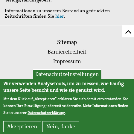
Informationen zu unserem Bestand an gedruckten
Zeitschriften finden Sie
hier
.
Z
Fußleistenmenü
Se
Sitemap
sc
Barrierefreiheit
Impressum
Datenschutz
Datenschutzeinstellungen
AVB
Wir verwenden Analysetools, um zu messen, wie häufig
unsere Seite besucht und wie sie genutzt wird.
Mit dem Klick auf „Akzeptieren“ erklären Sie sich damit einverstanden. Sie
können Ihre Einwilligung jederzeit widerrufen. Mehr Informationen finden
Sie in unserer
Datenschutzerklärung
.
Akzeptieren
Nein, danke