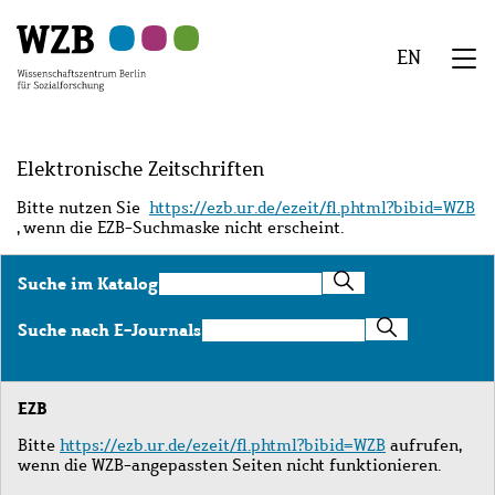
Zu
Zu
Zu
Zur
Zur
Hauptinhalt
Navigation
Suche
Sekundärnavigation
Fußzeile
EN
springen
springen
springen
springen
springen
We
Menü
Elektronische Zeitschriften
Bitte nutzen Sie
https://ezb.ur.de/ezeit/fl.phtml?bibid=WZB
, wenn die EZB-Suchmaske nicht erscheint.
Suche
Suche im Katalog
im
Katalog
Suche
Suche nach E-Journals
nach
E-
Journals
EZB
Bitte
https://ezb.ur.de/ezeit/fl.phtml?bibid=WZB
aufrufen,
wenn die WZB-angepassten Seiten nicht funktionieren.