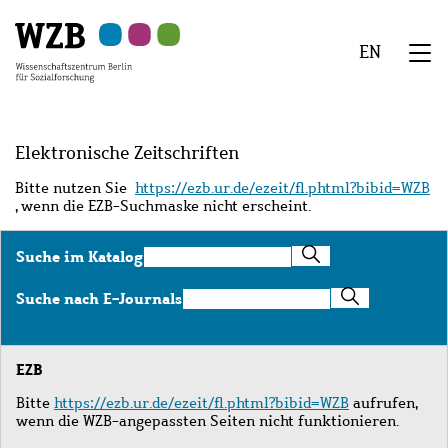
Zu
Zu
Zu
Zur
Zur
Hauptinhalt
Navigation
Suche
Sekundärnavigation
Fußzeile
EN
springen
springen
springen
springen
springen
We
Menü
Elektronische Zeitschriften
Bitte nutzen Sie
https://ezb.ur.de/ezeit/fl.phtml?bibid=WZB
, wenn die EZB-Suchmaske nicht erscheint.
Suche
Suche im Katalog
im
Katalog
Suche
Suche nach E-Journals
nach
E-
Journals
EZB
Bitte
https://ezb.ur.de/ezeit/fl.phtml?bibid=WZB
aufrufen,
wenn die WZB-angepassten Seiten nicht funktionieren.