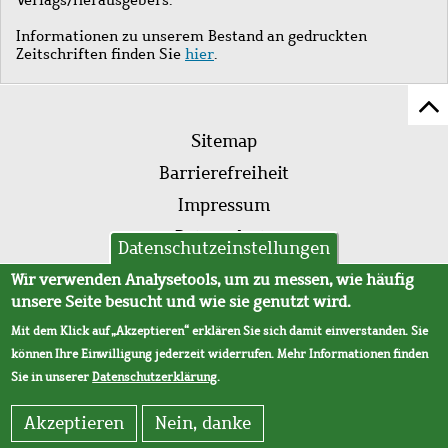
Informationen zu unserem Bestand an gedruckten
Zeitschriften finden Sie
hier
.
Z
Fußleistenmenü
Se
Sitemap
sc
Barrierefreiheit
Impressum
Datenschutz
Datenschutzeinstellungen
AVB
Wir verwenden Analysetools, um zu messen, wie häufig
unsere Seite besucht und wie sie genutzt wird.
Mit dem Klick auf „Akzeptieren“ erklären Sie sich damit einverstanden. Sie
können Ihre Einwilligung jederzeit widerrufen. Mehr Informationen finden
Sie in unserer
Datenschutzerklärung
.
Akzeptieren
Nein, danke