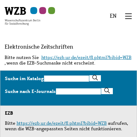
Zu
Zu
Zu
Zur
Zur
Hauptinhalt
Navigation
Suche
Sekundärnavigation
Fußzeile
EN
springen
springen
springen
springen
springen
We
Menü
Elektronische Zeitschriften
Bitte nutzen Sie
https://ezb.ur.de/ezeit/fl.phtml?bibid=WZB
, wenn die EZB-Suchmaske nicht erscheint.
Suche
Suche im Katalog
im
Katalog
Suche
Suche nach E-Journals
nach
E-
Journals
EZB
Bitte
https://ezb.ur.de/ezeit/fl.phtml?bibid=WZB
aufrufen,
wenn die WZB-angepassten Seiten nicht funktionieren.