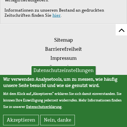
Informationen zu unserem Bestand an gedruckten
Zeitschriften finden Sie
hier
.
Z
Fußleistenmenü
Se
Sitemap
sc
Barrierefreiheit
Impressum
Datenschutz
Datenschutzeinstellungen
AVB
Wir verwenden Analysetools, um zu messen, wie häufig
unsere Seite besucht und wie sie genutzt wird.
Mit dem Klick auf „Akzeptieren“ erklären Sie sich damit einverstanden. Sie
können Ihre Einwilligung jederzeit widerrufen. Mehr Informationen finden
Sie in unserer
Datenschutzerklärung
.
Akzeptieren
Nein, danke