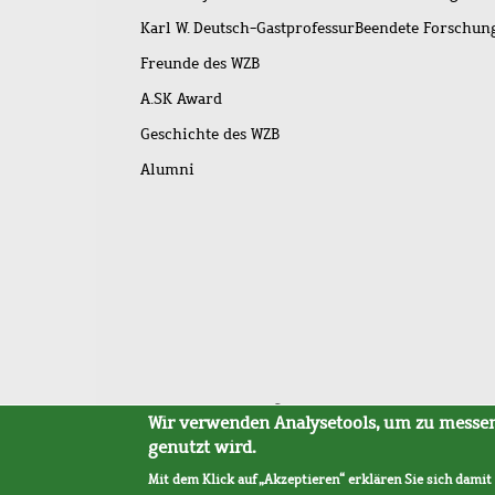
Karl W. Deutsch-Gastprofessur
Beendete Forschu
Freunde des WZB
A.SK Award
Geschichte des WZB
Alumni
Fußleistenmenü
Sitemap
Barrierefreiheit
Impressum
Datensc
Wir verwenden Analysetools, um zu messen,
genutzt wird.
Mit dem Klick auf „Akzeptieren“ erklären Sie sich damit