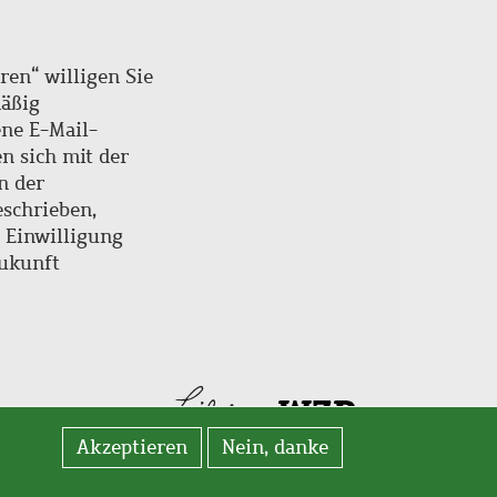
ren“ willigen Sie
mäßig
ne E-Mail-
en sich mit der
n der
schrieben,
e Einwilligung
Zukunft
Akzeptieren
Nein, danke