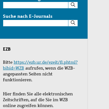
Suche
im
Katalog
Suche nach E-Journals
Suche
nach
E-
Journals
EZB
Bitte
https://ezb.ur.de/ezeit/fl.phtml?
bibid=WZB
aufrufen, wenn die WZB-
angepassten Seiten nicht
funktionieren.
Hier finden Sie alle elektronischen
Zeitschriften, auf die Sie im WZB
online zugreifen können.