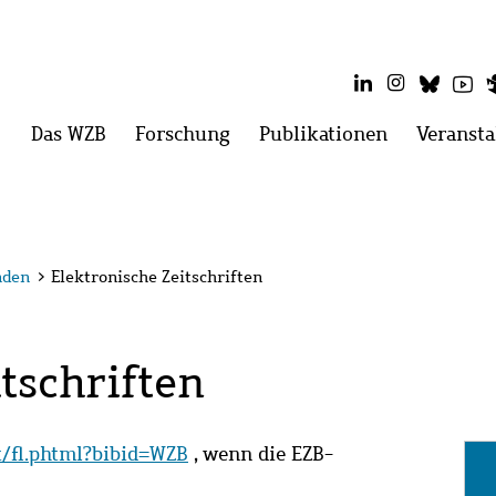
LinkedIn
Instagram
Blues
Yo
Hauptmenü
Das WZB
Menü
Forschung
Menü
Publikationen
Menü
Veransta
öffnen:
öffnen:
öffnen:
Das
Forschung
Publikatio
WZB
nden
>
Elektronische Zeitschriften
tschriften
it/fl.phtml?bibid=WZB
, wenn die EZB-