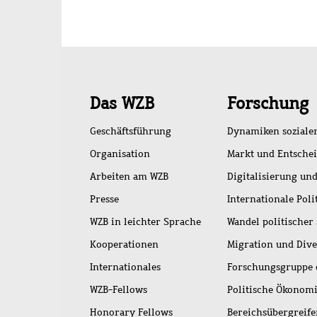
Schnellzugriff
Das WZB
Forschung
Geschäftsführung
Dynamiken soziale
Organisation
Markt und Entsche
Arbeiten am WZB
Digitalisierung und
Presse
Internationale Poli
WZB in leichter Sprache
Wandel politischer
Kooperationen
Migration und Dive
Internationales
Forschungsgruppe 
WZB-Fellows
Politische Ökonom
Honorary Fellows
Bereichsübergreif