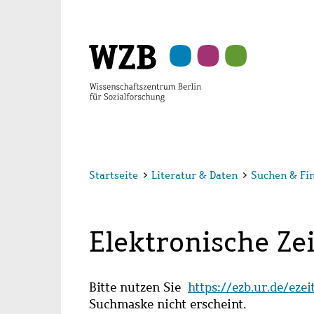
Zu
Zu
Zu
Zur
Zur
Hauptinhalt
Navigation
Suche
Sekundärnavigation
Fußzeile
springen
springen
springen
springen
springen
Startseite
>
Literatur & Daten
>
Suchen & Fi
Elektronische Zei
Bitte nutzen Sie
https://ezb.ur.de/eze
Suchmaske nicht erscheint.