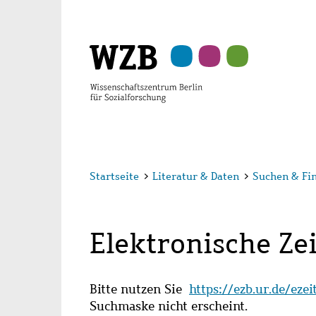
Zu
Zu
Zu
Zur
Zur
Hauptinhalt
Navigation
Suche
Sekundärnavigation
Fußzeile
springen
springen
springen
springen
springen
Startseite
>
Literatur & Daten
>
Suchen & Fi
Elektronische Zei
Bitte nutzen Sie
https://ezb.ur.de/eze
Suchmaske nicht erscheint.