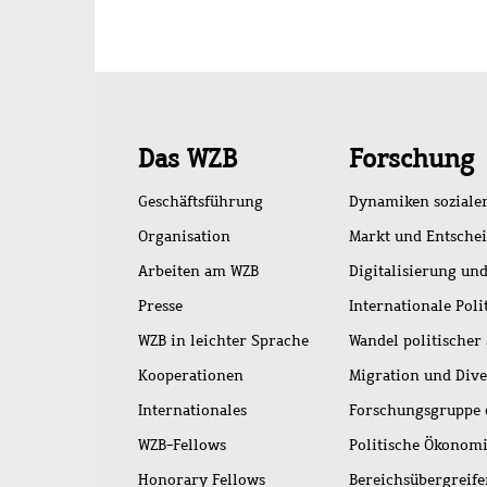
Schnellzugriff
Das WZB
Forschung
Geschäftsführung
Dynamiken soziale
Organisation
Markt und Entsche
Arbeiten am WZB
Digitalisierung und
Presse
Internationale Poli
WZB in leichter Sprache
Wandel politischer
Kooperationen
Migration und Dive
Internationales
Forschungsgruppe 
WZB-Fellows
Politische Ökonom
Honorary Fellows
Bereichsübergreif