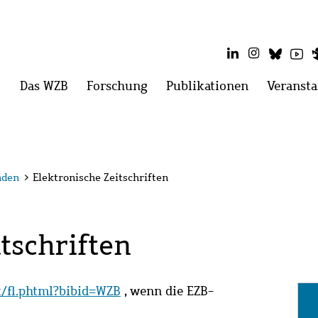
LinkedIn
Instagram
Blues
Yo
Hauptmenü
Das WZB
Menü
Forschung
Menü
Publikationen
Menü
Veransta
öffnen:
öffnen:
öffnen:
Das
Forschung
Publikatio
WZB
nden
>
Elektronische Zeitschriften
tschriften
it/fl.phtml?bibid=WZB
, wenn die EZB-