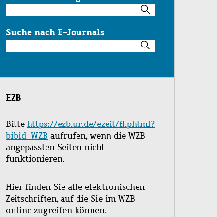
Suche
im
Katalog
Suche nach E-Journals
Suche
nach
E-
Journals
EZB
Bitte
https://ezb.ur.de/ezeit/fl.phtml?
bibid=WZB
aufrufen, wenn die WZB-
angepassten Seiten nicht
funktionieren.
Hier finden Sie alle elektronischen
Zeitschriften, auf die Sie im WZB
online zugreifen können.