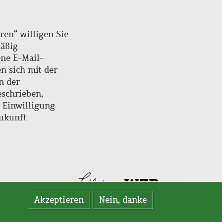
ren“ willigen Sie
mäßig
ne E-Mail-
en sich mit der
n der
schrieben,
e Einwilligung
Zukunft
Akzeptieren
Nein, danke