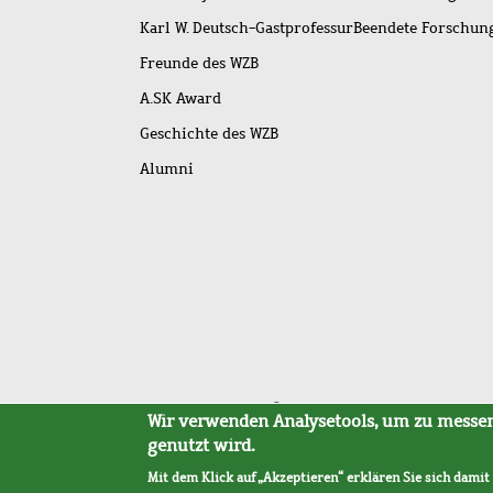
Karl W. Deutsch-Gastprofessur
Beendete Forschu
Freunde des WZB
A.SK Award
Geschichte des WZB
Alumni
Fußleistenmenü
Sitemap
Barrierefreiheit
Impressum
Datensc
Wir verwenden Analysetools, um zu messen,
genutzt wird.
Mit dem Klick auf „Akzeptieren“ erklären Sie sich damit