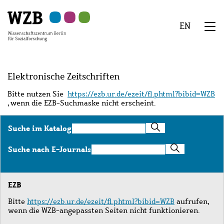
Zu
Zu
Zu
Zur
Zur
Hauptinhalt
Navigation
Suche
Sekundärnavigation
Fußzeile
EN
springen
springen
springen
springen
springen
We
Menü
Elektronische Zeitschriften
Bitte nutzen Sie
https://ezb.ur.de/ezeit/fl.phtml?bibid=WZB
, wenn die EZB-Suchmaske nicht erscheint.
Suche
Suche im Katalog
im
Katalog
Suche
Suche nach E-Journals
nach
E-
Journals
EZB
Bitte
https://ezb.ur.de/ezeit/fl.phtml?bibid=WZB
aufrufen,
wenn die WZB-angepassten Seiten nicht funktionieren.