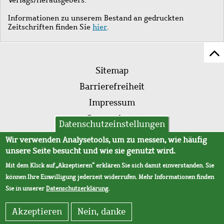
Informationen zu unserem Bestand an gedruckten
Zeitschriften finden Sie
hier
.
Z
Fußleistenmenü
Se
Sitemap
sc
Barrierefreiheit
Impressum
Datenschutz
Datenschutzeinstellungen
AVB
Wir verwenden Analysetools, um zu messen, wie häufig
unsere Seite besucht und wie sie genutzt wird.
Mit dem Klick auf „Akzeptieren“ erklären Sie sich damit einverstanden. Sie
können Ihre Einwilligung jederzeit widerrufen. Mehr Informationen finden
Sie in unserer
Datenschutzerklärung
.
Akzeptieren
Nein, danke