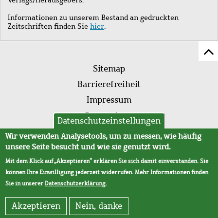
Informationen zu unserem Bestand an gedruckten
Zeitschriften finden Sie
hier
.
Z
Fußleistenmenü
Se
Sitemap
sc
Barrierefreiheit
Impressum
Datenschutz
Datenschutzeinstellungen
AVB
Wir verwenden Analysetools, um zu messen, wie häufig
unsere Seite besucht und wie sie genutzt wird.
Mit dem Klick auf „Akzeptieren“ erklären Sie sich damit einverstanden. Sie
können Ihre Einwilligung jederzeit widerrufen. Mehr Informationen finden
Sie in unserer
Datenschutzerklärung
.
Akzeptieren
Nein, danke