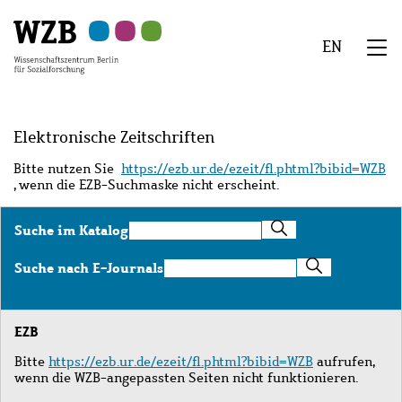
Zu
Zu
Zu
Zur
Zur
Hauptinhalt
Navigation
Suche
Sekundärnavigation
Fußzeile
EN
springen
springen
springen
springen
springen
We
Menü
Elektronische Zeitschriften
Bitte nutzen Sie
https://ezb.ur.de/ezeit/fl.phtml?bibid=WZB
, wenn die EZB-Suchmaske nicht erscheint.
Suche
Suche im Katalog
im
Katalog
Suche
Suche nach E-Journals
nach
E-
Journals
EZB
Bitte
https://ezb.ur.de/ezeit/fl.phtml?bibid=WZB
aufrufen,
wenn die WZB-angepassten Seiten nicht funktionieren.