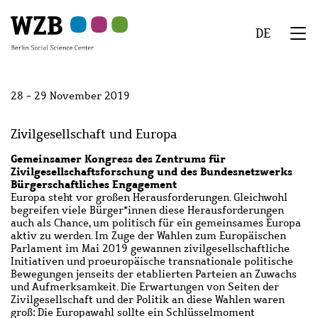
Skip
Skip
Skip
Skip
Skip
to
to
to
to
to
DE
main
navigation
search
second
footer
We
content
navigation
Menu
28 - 29 November 2019
Zivilgesellschaft und Europa
Gemeinsamer Kongress des Zentrums für
Zivilgesellschaftsforschung und des Bundesnetzwerks
Bürgerschaftliches Engagement
Europa steht vor großen Herausforderungen. Gleichwohl
begreifen viele Bürger*innen diese Herausforderungen
auch als Chance, um politisch für ein gemeinsames Europa
aktiv zu werden. Im Zuge der Wahlen zum Europäischen
Parlament im Mai 2019 gewannen zivilgesellschaftliche
Initiativen und proeuropäische transnationale politische
Bewegungen jenseits der etablierten Parteien an Zuwachs
und Aufmerksamkeit. Die Erwartungen von Seiten der
Zivilgesellschaft und der Politik an diese Wahlen waren
groß: Die Europawahl sollte ein Schlüsselmoment