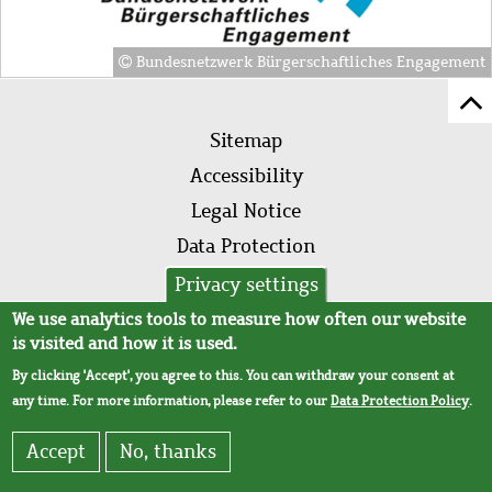
Bundesnetzwerk Bürgerschaftliches Engagement
Sc
Footer
to
Sitemap
menu
to
Accessibility
of
Legal Notice
pa
Data Protection
AVB
Privacy settings
We use analytics tools to measure how often our website
is visited and how it is used.
By clicking 'Accept', you agree to this. You can withdraw your consent at
any time. For more information, please refer to our
Data Protection Policy
.
Accept
No, thanks