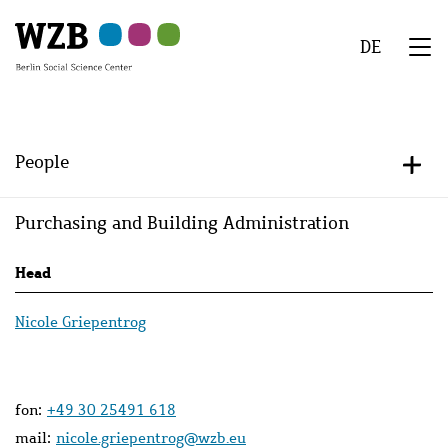
Skip
Skip
Skip
Skip
Skip
to
to
to
to
to
DE
main
navigation
search
second
footer
We
content
navigation
Menu
People
+/-
Purchasing and Building Administration
Persons
Head
lists
Nicole Griepentrog
fon:
+49 30 25491 618
mail:
nicole.griepentrog@wzb.eu