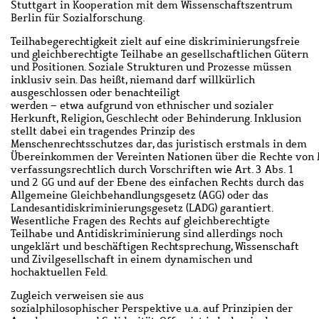
Stuttgart in Kooperation mit dem Wissenschaftszentrum
Berlin für Sozialforschung.
Teilhabegerechtigkeit zielt auf eine
diskriminierungsfreie
und gleichberechtigte Teilhabe an gesellschaftlichen Gütern
und Positionen. Soziale Strukturen und Prozesse müssen
inklusiv sein. Das heißt, niemand darf willkürlich
ausgeschlossen
oder
benachteiligt
werden
–
etwa
aufgrund
von
ethnisc
her
und sozialer
Herkunft, Religion, Geschlecht oder
Behinderung. Inklusion
stellt dabei ein tragendes Prinzip des
Menschenrechtsschutzes dar, das juristisch erstmals in dem
Übereinkommen
der
Vereinten
Nationen
über
die
Rechte
von
verfassungsrechtlich durch Vorschriften wie Art. 3 Abs. 1
und 2 GG und auf der Ebene des einfachen Rechts durch das
Allgemeine Gleichbehandlungsg
esetz (AGG) oder das
Landesantidiskriminierungsgesetz (LADG) garantiert.
Wesentliche
Fragen des Rechts auf gleichberechtigte
Teilhabe und Anti
d
iskriminierung sind allerdings noch
ungeklärt und
beschäftigen Rechtsprechung, Wissenschaft
und Zivilgesellschaf
t in einem dynamischen und
hochaktuellen Feld.
Zugleich verweisen sie aus
sozial
philosophischer
Perspektive u.a. auf Prinzipien der