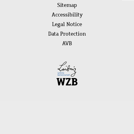
Footer
to
Sitemap
menu
to
Accessibility
of
Legal Notice
pa
Data Protection
AVB