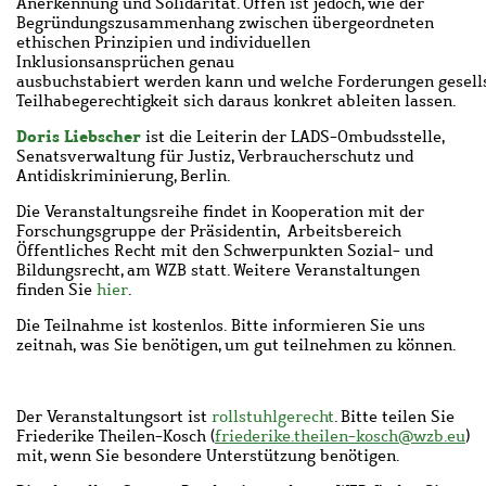
Anerkennung und Solidarität. Offen
ist jedoch, wie der
Begründungszusammenhang zwischen übergeordneten
ethischen Prinzipien und individuellen
Inklusionsansprüchen
genau
ausbuchstabiert
werden
kann
und
welche
Forderungen
gesell
Teilhabegerechtigkeit sich daraus konkret ableiten
lassen
.
Doris Liebscher
ist die Leiterin der LADS-Ombudsstelle,
Senatsverwaltung für Justiz, Verbraucherschutz und
Antidiskriminierung
, Berlin.
Die Veranstaltungsreihe findet in Kooperation mit der
Forschungsgruppe der Präsidentin
,
Arbeitsbereich
Öffentliches Recht mit den Schwerpunkten Sozial- und
Bildungsrecht, am WZB statt. Weitere Veranstaltungen
finden Sie
hier
.
Die Teilnahme ist kostenlos.
Bitte informieren Sie uns
zeitnah,
was Sie benötigen, um gut teilnehmen zu können.
Der Veranstaltungsort ist
rollstuhlgerecht
. Bitte teilen Sie
Friederike Theilen-Kosch (
friederike.theilen-kosch@wzb.eu
)
mit, wenn Sie besondere Unterstützung benötigen.