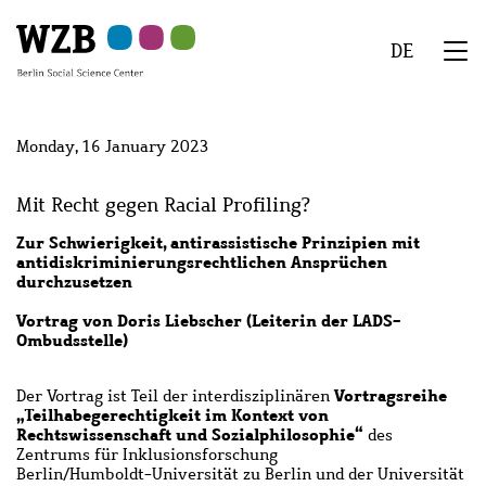
Skip
Skip
Skip
Skip
Skip
to
to
to
to
to
DE
main
navigation
search
second
footer
We
content
navigation
Menu
Monday, 16 January 2023
Mit Recht gegen Racial Profiling?
Zur Schwierigkeit, antirassistische Prinzipien mit
antidiskriminierungsrechtlichen Ansprüchen
durchzusetzen
Vortrag von Doris Liebscher (Leiterin der LADS-
Ombudsstelle)
Vortragsreihe
Der Vortrag ist Teil der interdisziplinären
„Teilhabegerechtigkeit im Kontext von
Rechtswissenschaft und Sozialphilosophie“
des
Zentrums für Inklusionsforschung
Berlin/Humboldt-
Universität zu Berlin und der Universität