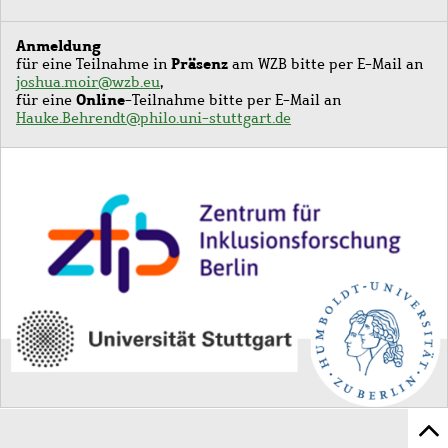
Anmeldung
Präsenz
für eine Teilnahme in
am WZB bitte per E-Mail an
joshua.moir@wzb.eu
,
Online
für eine
-Teilnahme bitte per E-Mail an
Hauke.Behrendt@philo.uni-stuttgart.de
Image
Sc