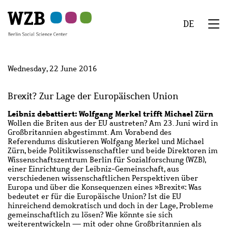
Skip
Skip
Skip
Skip
Skip
to
to
to
to
to
DE
main
navigation
search
second
footer
We
content
navigation
Menu
Wednesday, 22 June 2016
Brexit? Zur Lage der Europäischen Union
Leibniz debattiert: Wolfgang Merkel trifft Michael Zürn
Wollen die Briten aus der EU austreten? Am 23. Juni wird in
Großbritannien abgestimmt. Am Vorabend des
Referendums diskutieren Wolfgang Merkel und Michael
Zürn, beide Politikwissenschaftler und beide Direktoren im
Wissenschaftszentrum Berlin für Sozialforschung (WZB),
einer Einrichtung der Leibniz-Gemeinschaft, aus
verschiedenen wissenschaftlichen Perspektiven über
Europa und über die Konsequenzen eines »Brexit«: Was
bedeutet er für die Europäische Union? Ist die EU
hinreichend demokratisch und doch in der Lage, Probleme
gemeinschaftlich zu lösen? Wie könnte sie sich
weiterentwickeln — mit oder ohne Großbritannien als