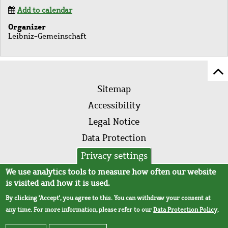
Add to calendar
Organizer
Leibniz-Gemeinschaft
Sc
Footer
to
Sitemap
menu
to
Accessibility
of
Legal Notice
pa
Data Protection
AVB
Privacy settings
We use analytics tools to measure how often our website
is visited and how it is used.
By clicking 'Accept', you agree to this. You can withdraw your consent at
any time. For more information, please refer to our
Data Protection Policy
.