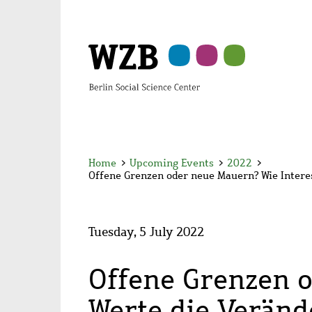
Skip
Skip
Skip
Skip
Skip
to
to
to
to
to
main
navigation
search
second
footer
content
navigation
Home
>
Upcoming Events
>
2022
>
Offene Grenzen oder neue Mauern? Wie Intere
Tuesday, 5 July 2022
Offene Grenzen o
Werte die Veränd