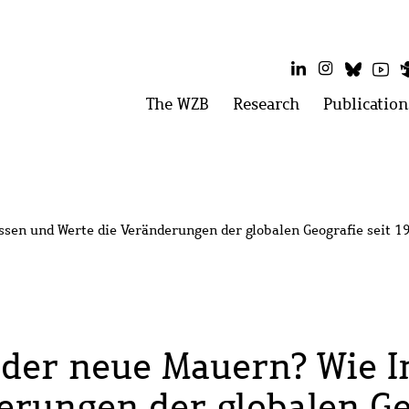
LinkedIn
Instagram
Bluesk
Yo
Main
The WZB
Open
Research
Open
Publication
menu:
menu:
menu
The
Research
WZB
ssen und Werte die Veränderungen der globalen Geografie seit 
der neue Mauern? Wie I
erungen der globalen Geo