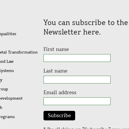
You can subscribe to th
Newsletter here.
qualities
First name
ietal Transformation
 and Law
Last name
 Systems
ty
Group
Email address
Development
ch
Subscribe
rograms