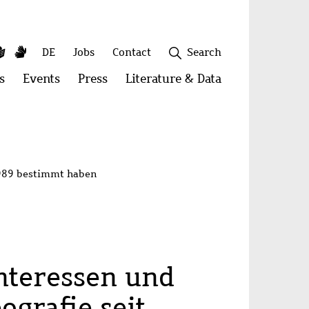
y
utube
Simple
Sign
Secondary
DE
Jobs
Contact
Search
Language
Language
menu
s
Open
Events
Open
Press
Open
Literature & Data
Open
menu:
menu:
menu:
menu:
Publications
Events
Press
Literature
&
Close
Data
1989 bestimmt haben
nteressen und
grafie seit