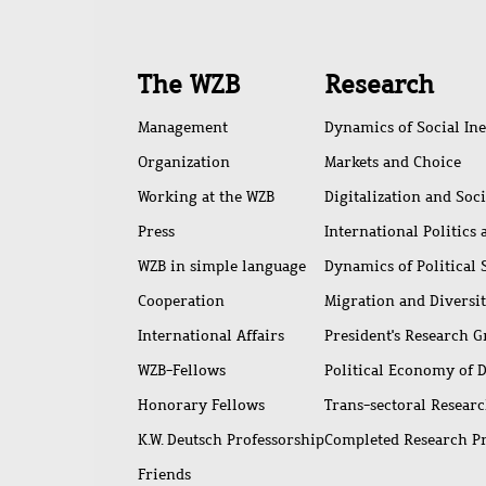
Quick
The WZB
Research
access
Management
Dynamics of Social Ine
Organization
Markets and Choice
Working at the WZB
Digitalization and Soc
Press
International Politics
WZB in simple language
Dynamics of Political
Cooperation
Migration and Diversi
International Affairs
President's Research 
WZB-Fellows
Political Economy of 
Honorary Fellows
Trans-sectoral Resear
K.W. Deutsch Professorship
Completed Research P
Friends