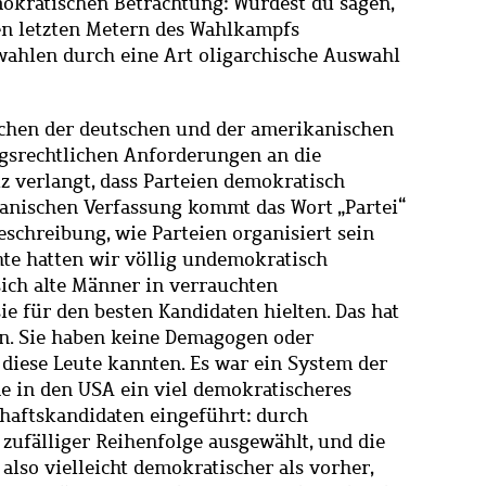
okratischen Betrachtung: Würdest du sagen,
en letzten Metern des Wahlkampfs
wahlen durch eine Art oligarchische Auswahl
schen der deutschen und der amerikanischen
ngsrechtlichen Anforderungen an die
z verlangt, dass Parteien demokratisch
kanischen Verfassung kommt das Wort „Partei“
Beschreibung, wie Parteien organisiert sein
chte hatten wir völlig undemokratisch
 sich alte Männer in verrauchten
e für den besten Kandidaten hielten. Das hat
en. Sie haben keine Demagogen oder
 diese Leute kannten. Es war ein System der
e in den USA ein viel demokratischeres
haftskandidaten eingeführt: durch
 zufälliger Reihenfolge ausgewählt, und die
 also vielleicht demokratischer als vorher,