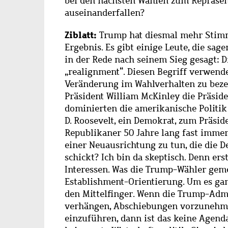
bei den nächsten Wahlen zum Repräsen
auseinanderfallen?
Ziblatt:
Trump hat diesmal mehr Stimme
Ergebnis. Es gibt einige Leute, die sag
in der Rede nach seinem Sieg gesagt: D
„realignment“. Diesen Begriff verwend
Veränderung im Wahlverhalten zu beze
Präsident William McKinley die Präsi
dominierten die amerikanische Politik
D. Roosevelt, ein Demokrat, zum Präsi
Republikaner 50 Jahre lang fast immer 
einer Neuausrichtung zu tun, die die 
schickt? Ich bin da skeptisch. Denn er
Interessen. Was die Trump-Wähler geme
Establishment-Orientierung. Um es ganz
den Mittelfinger. Wenn die Trump-Admin
verhängen, Abschiebungen vorzunehme
einzuführen, dann ist das keine Agenda,