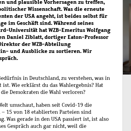
en und plausible Vorhersagen zu treffen,
Im
olitischer Wissenschaft. Was die erneute
ten der USA angeht, ist beides selbst für
ange im Geschäft sind. Während seines
ard-Universität hat WZB-Emeritus Wolfgang
n Daniel Ziblatt, dortiger Eaton-Professor
Direktor der WZB-Abteilung
in- und Ausblicke zu sortieren. Wir
spräch.
Bedürfnis in Deutschland, zu verstehen, was in
 ist. Wie erklärst du das Wahlergebnis? Hat
die Demokraten die Wahl verloren?
elt umschaut, haben seit Covid-19 die
– 15 von 18 etablierten Parteien sind
. Was gerade in den USA passiert ist, ist also
es Gespräch auch gar nicht, weil die