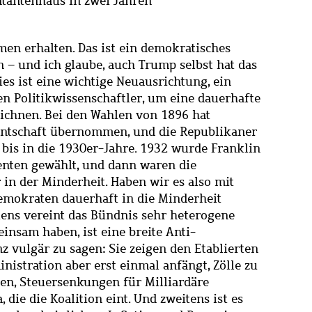
tantenhaus in zwei Jahren
n erhalten. Das ist ein demokratisches
en – und ich glaube, auch Trump selbst hat das
ies ist eine wichtige Neuausrichtung, ein
en Politikwissenschaftler, um eine dauerhafte
ichnen. Bei den Wahlen von 1896 hat
dentschaft übernommen, und die Republikaner
 bis in die 1930er-Jahre. 1932 wurde Franklin
denten gewählt, und dann waren die
in der Minderheit. Haben wir es also mit
Demokraten dauerhaft in die Minderheit
stens vereint das Bündnis sehr heterogene
insam haben, ist eine breite Anti-
 vulgär zu sagen: Sie zeigen den Etablierten
istration aber erst einmal anfängt, Zölle zu
n, Steuersenkungen für Milliardäre
 die die Koalition eint. Und zweitens ist es