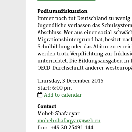
Subtitle
Podiumsdiskussion
Description
Immer noch tut Deutschland zu wenig 
Jugendliche verlassen das Schulsyste
Abschluss. Wer aus einer sozial schwä
Migrationshintergrund hat, besitzt nac
Schulbildung oder das Abitur zu errei
werden trotz Verpflichtung zur Inklus
unterrichtet. Die Bildungsausgaben in
OECD-Durchschnitt anderer westeuropä
Thursday, 3 December 2015
Start: 6:00 pm
Add to calendar
Contact
Contact
Moheb Shafaqyar
name
moheb.shafaqyar@wzb.eu
.
fon
+49 30 25491 144