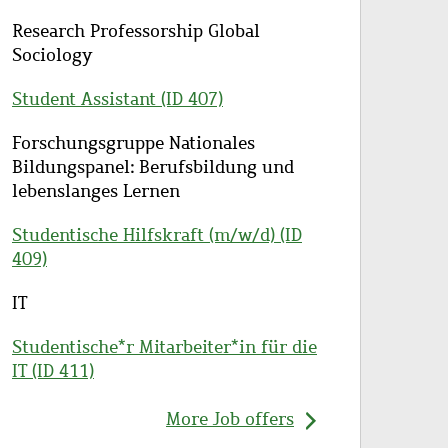
Site
Description
Research Professorship Global
structure
Sociology
Student Assistant (ID 407)
Site
Description
Forschungsgruppe Nationales
structure
Bildungspanel: Berufsbildung und
lebenslanges Lernen
Studentische Hilfskraft (m/w/d) (ID
409)
Site
Description
IT
structure
Studentische*r Mitarbeiter*in für die
IT (ID 411)
More Job offers