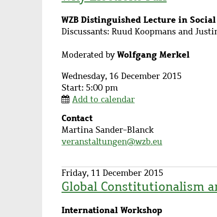
Subtitle
WZB Distinguished Lecture in Social
Description
Discussants: Ruud Koopmans and Justi
Wolfgang Merkel
Moderated by
Wednesday, 16 December 2015
Start: 5:00 pm
Add to calendar
Contact
Contact
Martina Sander-Blanck
name
veranstaltungen@wzb.eu
Friday, 11 December 2015
Global Constitutionalism a
Subtitle
International Workshop