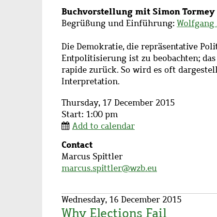
Subtitle
Buchvorstellung mit Simon Tormey
Description
Begrüßung und Einführung:
Wolfgang
Die Demokratie, die repräsentative Polit
Entpolitisierung ist zu beobachten; da
rapide zurück. So wird es oft dargeste
Interpretation.
Thursday, 17 December 2015
Start: 1:00 pm
Add to calendar
Contact
Contact
Marcus Spittler
name
marcus.spittler@wzb.eu
Wednesday, 16 December 2015
Why Elections Fail