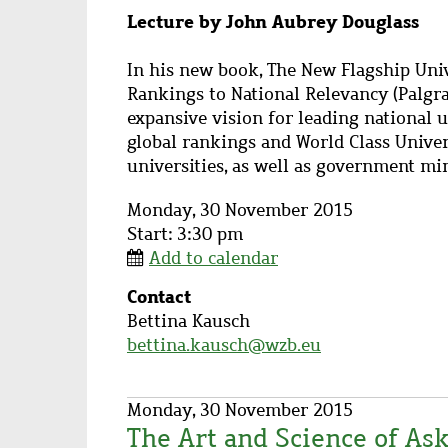
Subtitle
Lecture by John Aubrey Douglass
Description
In his new book, The New Flagship Uni
Rankings to National Relevancy (Palgr
expansive vision for leading national u
global rankings and World Class Univer
universities, as well as government min
Monday, 30 November 2015
Start: 3:30 pm
Add to calendar
Contact
Contact
Bettina Kausch
name
bettina.kausch@wzb.eu
Monday, 30 November 2015
The Art and Science of As