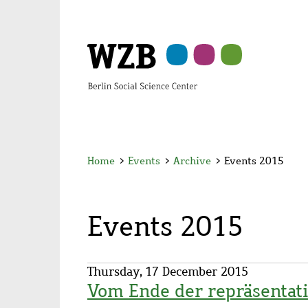
Skip
Skip
Skip
Skip
Skip
to
to
to
to
to
main
navigation
search
second
footer
content
navigation
Home
>
Events
>
Archive
>
Events 2015
Events 2015
Thursday, 17 December 2015
Vom Ende der repräsentati