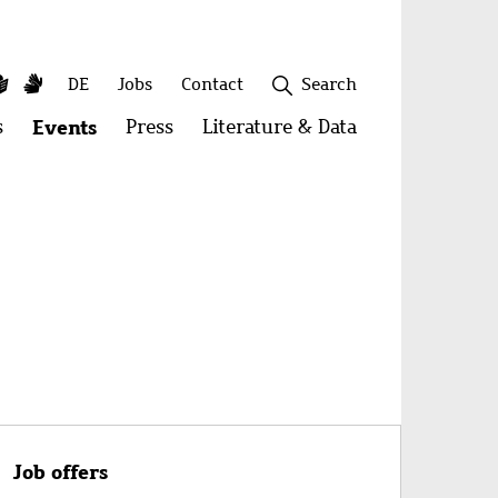
y
utube
Simple
Sign
Secondary
DE
Jobs
Contact
Search
Language
Language
menu
s
Open
Events
Open
Press
Open
Literature & Data
Open
menu:
menu:
menu:
menu:
Publications
Events
Press
Literature
&
Close
Data
Job offers