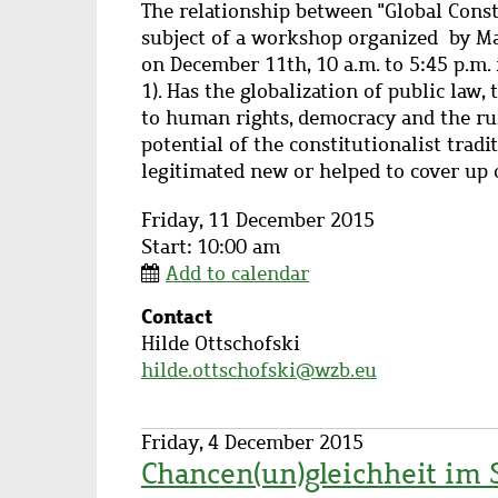
Description
The relationship between "Global Consti
subject of a workshop organized by Ma
on December 11th, 10 a.m. to 5:45 p.m. 
1). Has the globalization of public law
to human rights, democracy and the rul
potential of the constitutionalist tradi
legitimated new or helped to cover up 
Friday, 11 December 2015
Start: 10:00 am
Add to calendar
Contact
Contact
Hilde Ottschofski
name
hilde.ottschofski@wzb.eu
Friday, 4 December 2015
Chancen(un)gleichheit im 