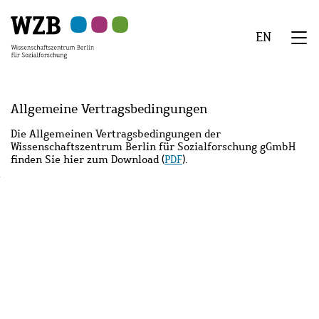
Zu
Zu
Zu
Zur
Zur
Hauptinhalt
Navigation
Suche
Sekundärnavigation
Fußzeile
EN
springen
springen
springen
springen
springen
We
Menü
Allgemeine Vertragsbedingungen
Die Allgemeinen Vertragsbedingungen der
Wissenschaftszentrum Berlin für Sozialforschung gGmbH
finden Sie hier zum Download (
PDF
).