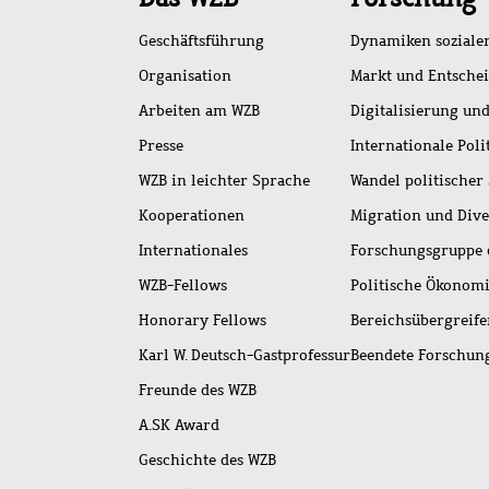
Geschäftsführung
Dynamiken soziale
Organisation
Markt und Entsche
Arbeiten am WZB
Digitalisierung und
Presse
Internationale Poli
WZB in leichter Sprache
Wandel politischer
Kooperationen
Migration und Dive
Internationales
Forschungsgruppe 
WZB-Fellows
Politische Ökonom
Honorary Fellows
Bereichsübergreif
Karl W. Deutsch-Gastprofessur
Beendete Forschu
Freunde des WZB
A.SK Award
Geschichte des WZB