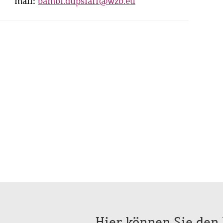
mail:
bambi.dupslaff@wzb.eu
Hier können Sie den 