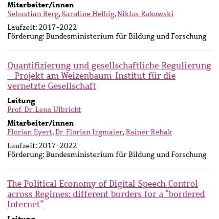
Mitarbeiter/innen
Sebastian Berg
,
Karoline Helbig
,
Niklas Rakowski
Laufzeit:
2017-2022
Förderung:
Bundesministerium für Bildung und Forschung
Quantifizierung und gesellschaftliche Regulierung
– Projekt am Weizenbaum-Institut für die
vernetzte Gesellschaft
Leitung
Prof. Dr. Lena Ulbricht
Mitarbeiter/innen
Florian Eyert
,
Dr. Florian Irgmaier
,
Rainer Rehak
Laufzeit:
2017-2022
Förderung:
Bundesministerium für Bildung und Forschung
The Political Economy of Digital Speech Control
across Regimes: different borders for a “bordered
Internet”
Leitung