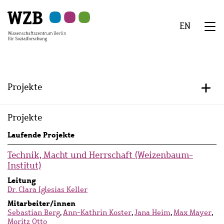
Zu
Zu
Zu
Zur
Zur
Hauptinhalt
Navigation
Suche
Sekundärnavigation
Fußzeile
EN
springen
springen
springen
springen
springen
We
Menü
Projekte
+/-
Projekte
Laufende Projekte
Technik, Macht und Herrschaft (Weizenbaum-
Institut)
Leitung
Dr. Clara Iglesias Keller
Mitarbeiter/innen
Sebastian Berg
,
Ann-Kathrin Koster
,
Jana Heim
,
Max Mayer
,
Moritz Otto