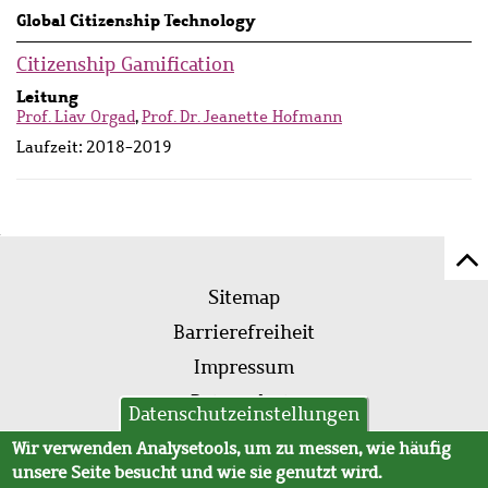
Global Citizenship Technology
Citizenship Gamification
Leitung
Prof. Liav Orgad
,
Prof. Dr. Jeanette Hofmann
Laufzeit:
2018-2019
Z
Fußleistenmenü
Se
Sitemap
sc
Barrierefreiheit
Impressum
Datenschutz
Datenschutzeinstellungen
AVB
Wir verwenden Analysetools, um zu messen, wie häufig
unsere Seite besucht und wie sie genutzt wird.