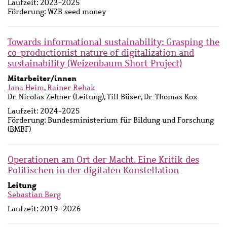
Laufzeit:
2023-2025
Förderung:
WZB seed money
Towards informational sustainability: Grasping the
co-productionist nature of digitalization and
sustainability (Weizenbaum Short Project)
Mitarbeiter/innen
Jana Heim
,
Rainer Rehak
Dr. Nicolas Zehner (Leitung), Till Büser, Dr. Thomas Kox
Laufzeit:
2024-2025
Förderung:
Bundesministerium für Bildung und Forschung
(BMBF)
Operationen am Ort der Macht. Eine Kritik des
Politischen in der digitalen Konstellation
Leitung
Sebastian Berg
Laufzeit:
2019–2026