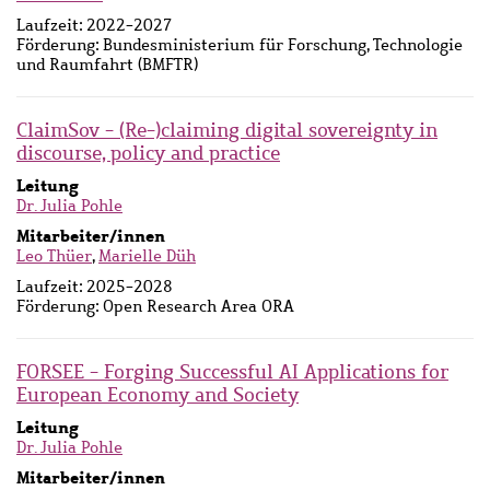
Laufzeit:
2022-2027
Förderung:
Bundesministerium für Forschung, Technologie
und Raumfahrt (BMFTR)
ClaimSov - (Re-)claiming digital sovereignty in
discourse, policy and practice
Leitung
Dr. Julia Pohle
Mitarbeiter/innen
Leo Thüer
,
Marielle Düh
Laufzeit:
2025-2028
Förderung:
Open Research Area ORA
FORSEE - Forging Successful AI Applications for
European Economy and Society
Leitung
Dr. Julia Pohle
Mitarbeiter/innen