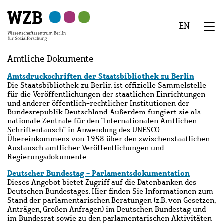
Zu
Zu
Zu
Zur
Zur
Hauptinhalt
Navigation
Suche
Sekundärnavigation
Fußzeile
EN
springen
springen
springen
springen
springen
We
Menü
Amtliche Dokumente
Amtsdruckschriften der Staatsbibliothek zu Berlin
Die Staatsbibliothek zu Berlin ist offizielle Sammelstelle
für die Veröffentlichungen der staatlichen Einrichtungen
und anderer öffentlich-rechtlicher Institutionen der
Bundesrepublik Deutschland. Außerdem fungiert sie als
nationale Zentrale für den "Internationalen Amtlichen
Schriftentausch" in Anwendung des UNESCO-
Übereinkommens von 1958 über den zwischenstaatlichen
Austausch amtlicher Veröffentlichungen und
Regierungsdokumente.
Deutscher Bundestag - Parlamentsdokumentation
Dieses Angebot bietet Zugriff auf die Datenbanken des
Deutschen Bundestages. Hier finden Sie Informationen zum
Stand der parlamentarischen Beratungen (z.B. von Gesetzen,
Anträgen, Großen Anfragen) im Deutschen Bundestag und
im Bundesrat sowie zu den parlamentarischen Aktivitäten