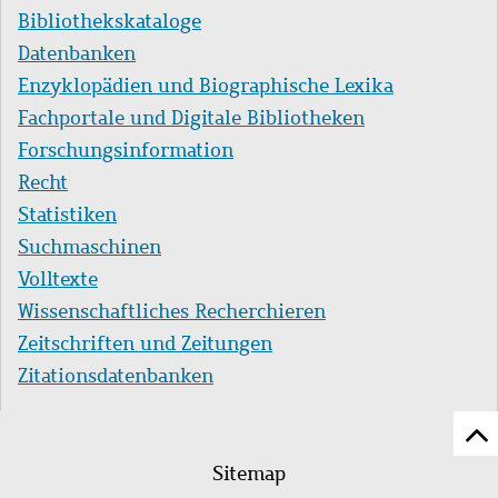
Bibliothekskataloge
Datenbanken
Enzyklopädien und Biographische Lexika
Fachportale und Digitale Bibliotheken
Forschungsinformation
Recht
Statistiken
Suchmaschinen
Volltexte
Wissenschaftliches Recherchieren
Zeitschriften und Zeitungen
Zitationsdatenbanken
Z
Fußleistenmenü
Se
Sitemap
sc