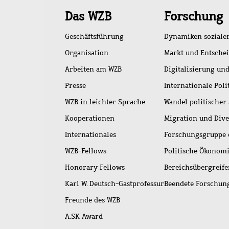
Schnellzugriff
Das WZB
Forschung
Geschäftsführung
Dynamiken soziale
Organisation
Markt und Entsche
Arbeiten am WZB
Digitalisierung und
Presse
Internationale Poli
WZB in leichter Sprache
Wandel politischer
Kooperationen
Migration und Dive
Internationales
Forschungsgruppe 
WZB-Fellows
Politische Ökonom
Honorary Fellows
Bereichsübergreif
Karl W. Deutsch-Gastprofessur
Beendete Forschu
Freunde des WZB
A.SK Award