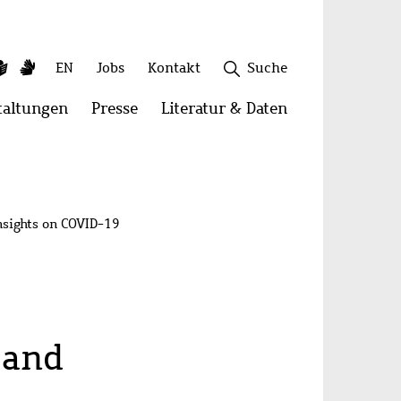
ky
utube
Leichte
Gebärdensprache
Sekundäres
EN
Jobs
Kontakt
Suche
Sprache
Menü
taltungen
Menü
Presse
Menü
Literatur & Daten
Menü
öffnen:
öffnen:
öffnen:
onen
Veranstaltungen
Presse
Literatur
Schließen
&
Daten
nsights on COVID-19
 and