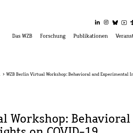
LinkedIn
Instagram
Blues
Yo
Hauptmenü
Das WZB
Menü
Forschung
Menü
Publikationen
Menü
Verans
öffnen:
öffnen:
öffnen:
Das
Forschung
Publikati
WZB
2
>
WZB Berlin Virtual Workshop: Behavioral and Experimental I
al Workshop: Behavioral
ights on COVID-19