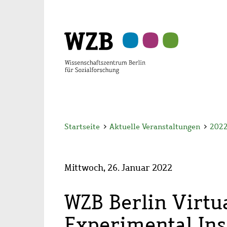
Zu
Zu
Zu
Zur
Zur
Hauptinhalt
Navigation
Suche
Sekundärnavigation
Fußzeile
springen
springen
springen
springen
springen
Startseite
>
Aktuelle Veranstaltungen
>
202
Mittwoch, 26. Januar 2022
WZB Berlin Virtu
Experimental Ins