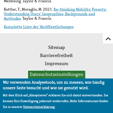
Wellbeing. Taylor & Francis.
Kuttler, T., Moraglio, M. 2021.
Re-thinking Mobility Poverty:
Understanding Users' Geographies, Backgrounds and
Aptitudes
.
Taylor & Francis.
Komplette Liste der Veröffentlichungen
Z
Fußleistenmenü
Se
Sitemap
sc
Barrierefreiheit
Impressum
Datenschutz
Datenschutzeinstellungen
AVB
Wir verwenden Analysetools, um zu messen, wie häufig
unsere Seite besucht und wie sie genutzt wird.
Mit dem Klick auf „Akzeptieren“ erklären Sie sich damit einverstanden. Sie
können Ihre Einwilligung jederzeit widerrufen. Mehr Informationen finden
Sie in unserer
Datenschutzerklärung
.