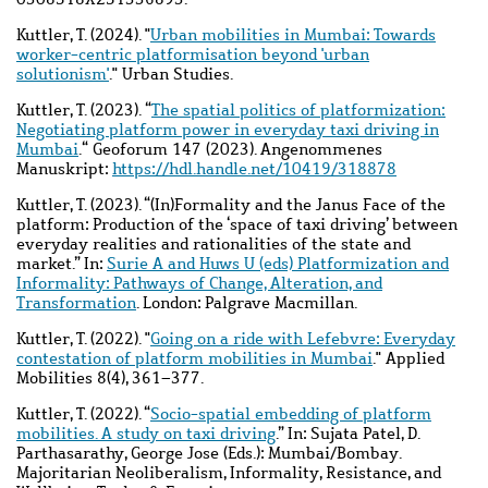
Kuttler, T. (2024). "
Urban mobilities in Mumbai: Towards
worker-centric platformisation beyond 'urban
solutionism'
." Urban Studies.
Kuttler, T. (2023).
“
The spatial politics of platformization:
Negotiating platform power in everyday taxi driving in
Mumbai
.
“
Geoforum 147 (2023). Angenommenes
Manuskript:
https://hdl.handle.net/10419/318878
Kuttler, T. (2023)
. “(In)Formality and the Janus Face of the
platform: Production of the ‘space of taxi driving’ between
everyday realities and rationalities of the state and
market.” In:
Surie A and Huws U (eds) Platformization and
Informality: Pathways of Change, Alteration, and
Transformation
. London: Palgrave Macmillan.
Kuttler, T. (
2022). "
Going on a ride with Lefebvre: Everyday
contestation of platform mobilities in Mumbai
." Applied
Mobilities 8(4),
361–377
.
Kuttler, T. (
2022). “
Socio-spatial embedding of platform
mobilities. A study on taxi driving
.” In: Sujata Patel, D.
Parthasarathy, George Jose (Eds.): Mumbai/Bombay.
Majoritarian Neoliberalism, Informality, Resistance, and