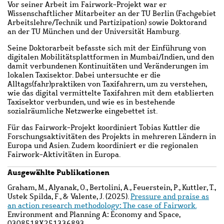
Vor seiner Arbeit im Fairwork-Projekt war er
Wissenschaftlicher Mitarbeiter an der TU Berlin (Fachgebiet
Arbeitslehre/Technik und Partizipation) sowie Doktorand
an der TU München und der Universität Hamburg.
Seine Doktorarbeit befasste sich mit der Einführung von
digitalen Mobilitätsplattformen in Mumbai/Indien, und den
damit verbundenen Kontinuitäten und Veränderungen im
lokalen Taxisektor. Dabei untersuchte er die
Alltags(fahr)praktiken von Taxifahrern, um zu verstehen,
wie das digital vermittelte Taxifahren mit dem etablierten
Taxisektor verbunden, und wie es in bestehende
sozialräumliche Netzwerke eingebettet ist.
Für das Fairwork-Projekt koordiniert Tobias Kuttler die
Forschungsaktivitäten des Projekts in mehreren Ländern in
Europa und Asien. Zudem koordiniert er die regionalen
Fairwork-Aktivitäten in Europa.
Ausgewählte Publikationen
Graham, M., Alyanak, O., Bertolini, A., Feuerstein, P., Kuttler, T.,
Ustek Spilda, F., & Valente, J. (2025).
Pressure and praise as
an action research methodology: The case of Fairwork.
Environment and Planning A: Economy and Space,
0308518X251336893.