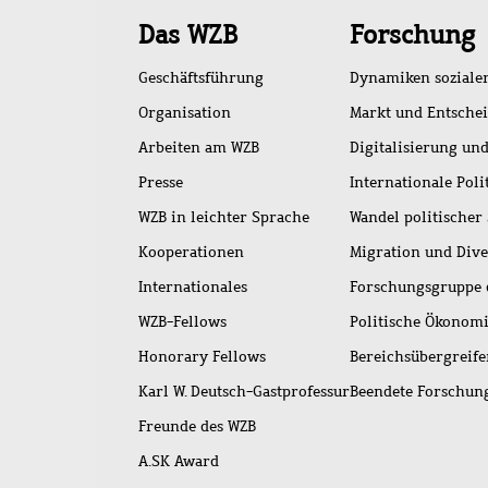
Schnellzugriff
Das WZB
Forschung
Geschäftsführung
Dynamiken soziale
Organisation
Markt und Entsche
Arbeiten am WZB
Digitalisierung und
Presse
Internationale Poli
WZB in leichter Sprache
Wandel politischer
Kooperationen
Migration und Dive
Internationales
Forschungsgruppe 
WZB-Fellows
Politische Ökonom
Honorary Fellows
Bereichsübergreif
Karl W. Deutsch-Gastprofessur
Beendete Forschu
Freunde des WZB
A.SK Award