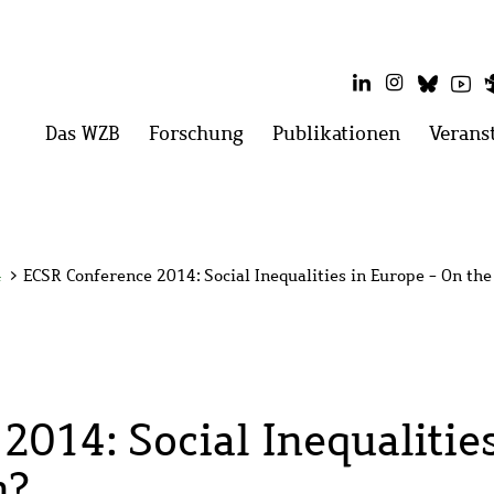
LinkedIn
Instagram
Blues
Yo
Hauptmenü
Das WZB
Menü
Forschung
Menü
Publikationen
Menü
Verans
öffnen:
öffnen:
öffnen:
Das
Forschung
Publikati
WZB
4
>
ECSR Conference 2014: Social Inequalities in Europe - On the
014: Social Inequalitie
n?