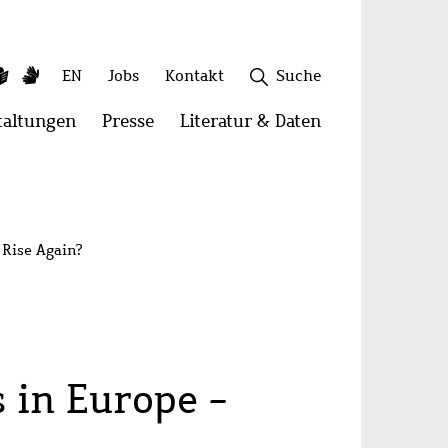
ky
utube
Leichte
Gebärdensprache
Sekundäres
EN
Jobs
Kontakt
Suche
Sprache
Menü
taltungen
Menü
Presse
Menü
Literatur & Daten
Menü
öffnen:
öffnen:
öffnen:
onen
Veranstaltungen
Presse
Literatur
Schließen
&
Daten
 Rise Again?
s in Europe -