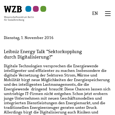
Zu
Zu
Zu
Zur
Zur
Hauptinhalt
Navigation
Suche
Sekundärnavigation
Fußzeile
EN
springen
springen
springen
springen
springen
We
Menü
Dienstag, 1. November 2016
Leibniz Energy Talk "Sektorkopplung
durch Digitalisierung?"
Digitale Technologien versprechen die Energiewende
intelligenter und effizienter zu machen. Insbesondere die
digitale Vernetzung der Sektoren Strom, Wärme und
Mobilität birgt neue Möglichkeiten der Energiespeicherung
und des intelligenten Lastmanagements, die die
Energiewende dringend braucht. Diese Chancen lassen sich
umtriebige IT-Firmen nicht entgehen. Schon jetzt erobern
junge Unternehmen mit neuen Geschäftsmodellen und
integrierten Dienstleistungen den Energiemarkt, und die
traditionellen Energieerzeuger geraten unter Druck.
Allerdings birgt die Digitalisierung auch Risiken und