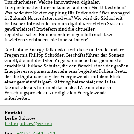
Unsicherheiten. Welche innovativen, digitalen
Energiedienstleistungen können auf dem Markt bestehen?
Was bedeutet Sektorkopplung für Endkunden? Wer managed
in Zukunft Nutzerdaten und wie? Wie wird die Sicherheit
kritischer Infrastrukturen im digital vernetzten System
gewährleistet? Inwiefern sind die aktuellen
regulatorischen Rahmenbedingungen hilfreich bzw.
inwiefern verhindern sie Innovationen?
Der Leibniz Energy Talk diskutiert diese und viele andere
Fragen mit Philipp Schröder, Geschäftsführer der Sonnen
GmbH, die mit digitalen Angeboten neue Energiemärkte
erschließt; Juliane Schulze, die den Wandel eines der großen
Energieversorgungsunternehmens begleitet; Fabian Reetz,
der die Digitalisierung der Energiewende mit dem Blick
einer gemeinnützigem Stiftung betrachtet; und Luise
Kranich, die als Informatikerin des FZI an mehreren
Forschungsprojekten zur digitalen Energiewende
mitarbeitet.
Kontakt
Leslie Quitzow
leslie.quitzow@wzb.eu
fon
+49 30 25491 399