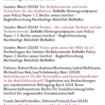
Canzler, Weert
(2024):
'Die Verkehrswende und mehr
Sicherheit für das Radfahren'
. BeNaMo Hintergrundpapier
zum Policy Paper 1 2. Berlin: nexus Institut -
Begleitforschung Nachhaltige Mobilität (BeNaMo).
Canzler, Weert
(2024):
'Parken - der ruhende Verkehr und die
Verkehrswende'
. BeNaMo Hintergrundpapier zum Policy
Paper 1 3. Berlin: nexus Institut - Begleitforschung
Nachhaltige Mobilität (BeNaMo).
Canzler, Weert
(2024):
'Vieles geht, wenn der Wille da ist.'
.
Rechtsfragen der lokalen Verkehrswende. BeNaMo Policy
Paper 2. Berlin: nexus Institut - Begleitforschung
Nachhaltige Mobilität (BeNaMo).
Follmer, Robert
/
Knie, Andreas
/
Buchmann, Isabel
/
Hoffmann,
Michael
/
van Nek, Lea
/
Schelewsky, Marc
(2024):
Mobilitäsreport 09: Mit Homeoffice und Deutschlandticket
in die Mobilitätszukunft?
Ergebnisse aus Beobachtungen
per repräsentativer Befragung, April 2024. Bonn:
Wissenschaftszentrum Berlin für Sozialforschung/infas
Institut für angewandte Sozialwissenschaft.
Frank, David
/
Scheidler, Viktoria
/
Schmid, Eva
(2024):