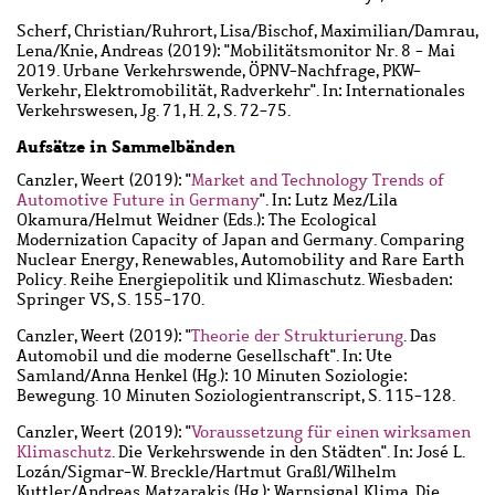
Scherf, Christian
/
Ruhrort, Lisa
/
Bischof, Maximilian
/
Damrau,
Lena
/
Knie, Andreas
(2019): "Mobilitätsmonitor Nr. 8 - Mai
2019. Urbane Verkehrswende, ÖPNV-Nachfrage, PKW-
Verkehr, Elektromobilität, Radverkehr". In: Internationales
Verkehrswesen, Jg. 71, H. 2, S. 72-75.
Aufsätze in Sammelbänden
Canzler, Weert
(2019): "
Market and Technology Trends of
Automotive Future in Germany
". In: Lutz Mez/Lila
Okamura/Helmut Weidner (Eds.): The Ecological
Modernization Capacity of Japan and Germany. Comparing
Nuclear Energy, Renewables, Automobility and Rare Earth
Policy. Reihe Energiepolitik und Klimaschutz. Wiesbaden:
Springer VS, S. 155-170.
Canzler, Weert
(2019): "
Theorie der Strukturierung
. Das
Automobil und die moderne Gesellschaft". In: Ute
Samland/Anna Henkel (Hg.): 10 Minuten Soziologie:
Bewegung. 10 Minuten Soziologientranscript, S. 115-128.
Canzler, Weert
(2019): "
Voraussetzung für einen wirksamen
Klimaschutz
. Die Verkehrswende in den Städten". In: José L.
Lozán/Sigmar-W. Breckle/Hartmut Graßl/Wilhelm
Kuttler/Andreas Matzarakis (Hg.): Warnsignal Klima. Die