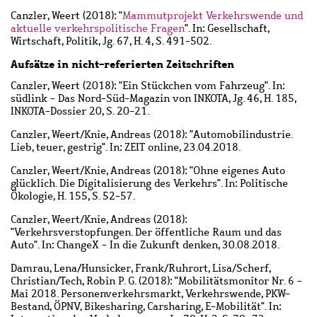
Canzler, Weert
(2018): "
Mammutprojekt Verkehrswende und
aktuelle verkehrspolitische Fragen
". In: Gesellschaft,
Wirtschaft, Politik, Jg. 67, H. 4, S. 491-502.
Aufsätze in nicht-referierten Zeitschriften
Canzler, Weert
(2018): "Ein Stückchen vom Fahrzeug". In:
südlink - Das Nord-Süd-Magazin von INKOTA, Jg. 46, H. 185,
INKOTA-Dossier 20, S. 20-21.
Canzler, Weert
/
Knie, Andreas
(2018): "Automobilindustrie.
Lieb, teuer, gestrig". In: ZEIT online, 23.04.2018.
Canzler, Weert
/
Knie, Andreas
(2018): "Ohne eigenes Auto
glücklich. Die Digitalisierung des Verkehrs". In: Politische
Ökologie, H. 155, S. 52-57.
Canzler, Weert
/
Knie, Andreas
(2018):
"Verkehrsverstopfungen. Der öffentliche Raum und das
Auto". In: ChangeX - In die Zukunft denken, 30.08.2018.
Damrau, Lena
/
Hunsicker, Frank
/
Ruhrort, Lisa
/
Scherf,
Christian
/
Tech, Robin P. G.
(2018): "Mobilitätsmonitor Nr. 6 -
Mai 2018. Personenverkehrsmarkt, Verkehrswende, PKW-
Bestand, ÖPNV, Bikesharing, Carsharing, E-Mobilität". In: