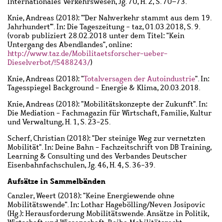
Internationales Verkehrswesen, Jg. 70, H. 2, S. 70–73.
Knie, Andreas
(2018): "'Der Nahverkehr stammt aus dem 19.
Jahrhundert'". In: Die Tageszeitung - taz, 01.03.2018, S. 9.
(vorab publiziert 28.02.2018 unter dem Titel: "Kein
Untergang des Abendlandes", online:
http://www.taz.de/Mobilitaetsforscher-ueber-
Dieselverbot/!5488243/
)
Knie, Andreas
(2018): "
Totalversagen der Autoindustrie
". In:
Tagesspiegel Background - Energie & Klima, 20.03.2018.
Knie, Andreas
(2018): "Mobilitätskonzepte der Zukunft". In:
Die Mediation - Fachmagazin für Wirtschaft, Familie, Kultur
und Verwaltung, H. 1, S. 23-25.
Scherf, Christian
(2018): "Der steinige Weg zur vernetzten
Mobilität". In: Deine Bahn - Fachzeitschrift von DB Training,
Learning & Consulting und des Verbandes Deutscher
Eisenbahnfachschulen, Jg. 46, H. 4, S. 36-39.
Aufsätze in Sammelbänden
Canzler, Weert
(2018): "Keine Energiewende ohne
Mobilitätswende". In: Lothar Hagebölling/Neven Josipovic
(Hg.): Herausforderung Mobilitätswende. Ansätze in Politik,