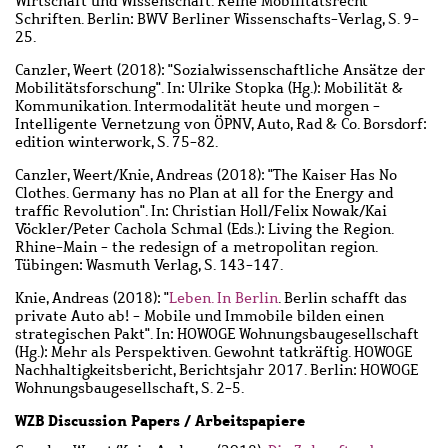
Wirtschaft und Wissenschaft. Reihe Mobilitätsrecht
Schriften. Berlin: BWV Berliner Wissenschafts-Verlag, S. 9-
25.
Canzler, Weert
(2018): "Sozialwissenschaftliche Ansätze der
Mobilitätsforschung". In: Ulrike Stopka (Hg.): Mobilität &
Kommunikation. Intermodalität heute und morgen -
Intelligente Vernetzung von ÖPNV, Auto, Rad & Co. Borsdorf:
edition winterwork, S. 75-82.
Canzler, Weert
/
Knie, Andreas
(2018): "The Kaiser Has No
Clothes. Germany has no Plan at all for the Energy and
traffic Revolution". In: Christian Holl/Felix Nowak/Kai
Vöckler/Peter Cachola Schmal (Eds.): Living the Region.
Rhine-Main - the redesign of a metropolitan region.
Tübingen: Wasmuth Verlag, S. 143-147.
Knie, Andreas
(2018): "
Leben. In Berlin
. Berlin schafft das
private Auto ab! - Mobile und Immobile bilden einen
strategischen Pakt". In: HOWOGE Wohnungsbaugesellschaft
(Hg.): Mehr als Perspektiven. Gewohnt tatkräftig. HOWOGE
Nachhaltigkeitsbericht, Berichtsjahr 2017. Berlin: HOWOGE
Wohnungsbaugesellschaft, S. 2-5.
WZB Discussion Papers / Arbeitspapiere