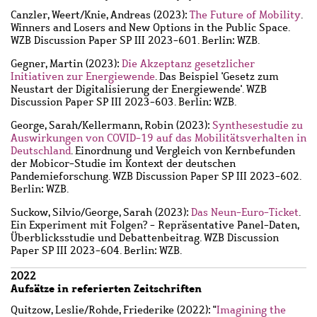
Canzler, Weert
/
Knie, Andreas
(2023):
The Future of Mobility
.
Winners and Losers and New Options in the Public Space.
WZB Discussion Paper SP III 2023-601. Berlin: WZB.
Gegner, Martin
(2023):
Die Akzeptanz gesetzlicher
Initiativen zur Energiewende
. Das Beispiel 'Gesetz zum
Neustart der Digitalisierung der Energiewende'. WZB
Discussion Paper SP III 2023-603. Berlin: WZB.
George, Sarah
/
Kellermann, Robin
(2023):
Synthesestudie zu
Auswirkungen von COVID-19 auf das Mobilitätsverhalten in
Deutschland
. Einordnung und Vergleich von Kernbefunden
der Mobicor-Studie im Kontext der deutschen
Pandemieforschung. WZB Discussion Paper SP III 2023-602.
Berlin: WZB.
Suckow, Silvio
/
George, Sarah
(2023):
Das Neun-Euro-Ticket
.
Ein Experiment mit Folgen? - Repräsentative Panel-Daten,
Überblicksstudie und Debattenbeitrag. WZB Discussion
Paper SP III 2023-604. Berlin: WZB.
2022
Aufsätze in referierten Zeitschriften
Quitzow, Leslie
/
Rohde, Friederike
(2022): "
Imagining the