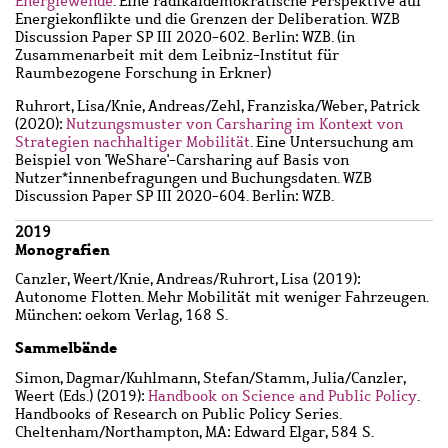
Energiewende
. Eine radikaldemokratische Perspektive auf
Energiekonflikte und die Grenzen der Deliberation. WZB
Discussion Paper SP III 2020-602. Berlin: WZB. (in
Zusammenarbeit mit dem Leibniz-Institut für
Raumbezogene Forschung in Erkner)
Ruhrort, Lisa
/
Knie, Andreas
/
Zehl, Franziska
/
Weber, Patrick
(2020):
Nutzungsmuster von Carsharing im Kontext von
Strategien nachhaltiger Mobilität
. Eine Untersuchung am
Beispiel von 'WeShare'-Carsharing auf Basis von
Nutzer*innenbefragungen und Buchungsdaten. WZB
Discussion Paper SP III 2020-604. Berlin: WZB.
2019
Monografien
Canzler, Weert
/
Knie, Andreas
/
Ruhrort, Lisa
(2019):
Autonome Flotten. Mehr Mobilität mit weniger Fahrzeugen.
München: oekom Verlag, 168 S.
Sammelbände
Simon, Dagmar
/
Kuhlmann, Stefan
/
Stamm, Julia
/
Canzler,
Weert
(Eds.) (2019):
Handbook on Science and Public Policy
.
Handbooks of Research on Public Policy Series.
Cheltenham/Northampton, MA: Edward Elgar, 584 S.