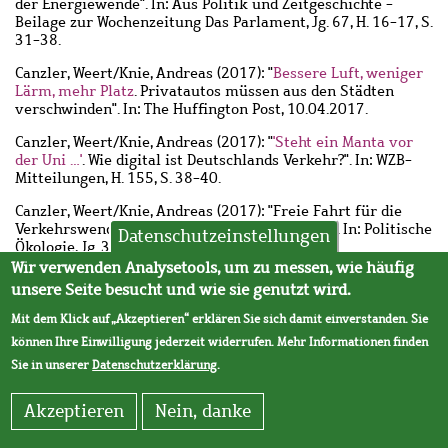
der Energiewende". In: Aus Politik und Zeitgeschichte -
Beilage zur Wochenzeitung Das Parlament, Jg. 67, H. 16-17, S.
31-38.
Canzler, Weert
/
Knie, Andreas
(2017): "
Bessere Luft, weniger
Lärm, mehr Platz
. Privatautos müssen aus den Städten
verschwinden". In: The Huffington Post, 10.04.2017.
Canzler, Weert
/
Knie, Andreas
(2017): "
'Steht ein Manta vor
der Uni …'
. Wie digital ist Deutschlands Verkehr?". In: WZB-
Mitteilungen, H. 155, S. 38-40.
Canzler, Weert
/
Knie, Andreas
(2017): "Freie Fahrt für die
Verkehrswende! Mobilität und Digitalisierung". In: Politische
Datenschutzeinstellungen
Ökologie, Jg. 35, H. 148, S. 91-96.
Wir verwenden Analysetools, um zu messen, wie häufig
Hunsicker, Frank
/
Scherf, Christian
(2017): "Fahrerlose
unsere Seite besucht und wie sie genutzt wird.
Shuttles für den öffentlichen Personenverkehr". In: Deine
Bahn - Fachzeitschrift von DB Training, Learning &
Mit dem Klick auf „Akzeptieren“ erklären Sie sich damit einverstanden. Sie
Consulting und des Verbandes Deutscher
können Ihre Einwilligung jederzeit widerrufen. Mehr Informationen finden
Eisenbahnfachschulen, Jg. 45, H. 10, S. 16-21.
Sie in unserer
Datenschutzerklärung
.
Knie, Andreas
(2017): "'Die deutsche Autoindustrie
unterläuft Sharingangebote'". In: UmweltBriefe - Energie,
Akzeptieren
Nein, danke
Klima, Mobilität, Natur, H. Juli, S. 11.