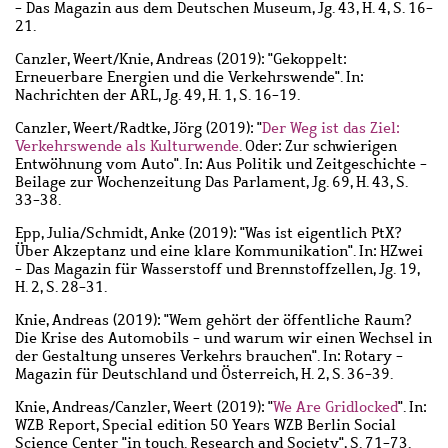
- Das Magazin aus dem Deutschen Museum, Jg. 43, H. 4, S. 16-
21.
Canzler, Weert
/
Knie, Andreas
(2019): "Gekoppelt:
Erneuerbare Energien und die Verkehrswende". In:
Nachrichten der ARL, Jg. 49, H. 1, S. 16-19.
Canzler, Weert
/
Radtke, Jörg
(2019): "
Der Weg ist das Ziel:
Verkehrswende als Kulturwende
. Oder: Zur schwierigen
Entwöhnung vom Auto". In: Aus Politik und Zeitgeschichte -
Beilage zur Wochenzeitung Das Parlament, Jg. 69, H. 43, S.
33-38.
Epp, Julia
/
Schmidt, Anke
(2019): "Was ist eigentlich PtX?
Über Akzeptanz und eine klare Kommunikation". In: HZwei
- Das Magazin für Wasserstoff und Brennstoffzellen, Jg. 19,
H. 2, S. 28-31.
Knie, Andreas
(2019): "Wem gehört der öffentliche Raum?
Die Krise des Automobils - und warum wir einen Wechsel in
der Gestaltung unseres Verkehrs brauchen". In: Rotary -
Magazin für Deutschland und Österreich, H. 2, S. 36-39.
Knie, Andreas
/
Canzler, Weert
(2019): "
We Are Gridlocked
". In:
WZB Report, Special edition 50 Years WZB Berlin Social
Science Center "in touch. Research and Society", S. 71-73.