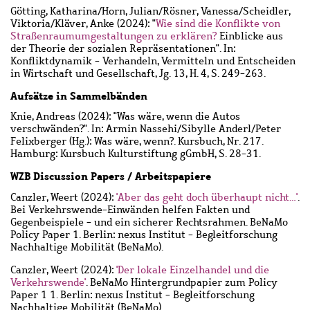
Götting, Katharina
/
Horn, Julian
/
Rösner, Vanessa
/
Scheidler,
Viktoria
/
Kläver, Anke
(2024): "
Wie sind die Konflikte von
Straßenraumumgestaltungen zu erklären?
Einblicke aus
der Theorie der sozialen Repräsentationen". In:
Konfliktdynamik - Verhandeln, Vermitteln und Entscheiden
in Wirtschaft und Gesellschaft, Jg. 13, H. 4, S. 249-263.
Aufsätze in Sammelbänden
Knie, Andreas
(2024): "Was wäre, wenn die Autos
verschwänden?". In: Armin Nassehi/Sibylle Anderl/Peter
Felixberger (Hg.): Was wäre, wenn?. Kursbuch, Nr. 217.
Hamburg: Kursbuch Kulturstiftung gGmbH, S. 28-31.
WZB Discussion Papers / Arbeitspapiere
Canzler, Weert
(2024):
'Aber das geht doch überhaupt nicht…'
.
Bei Verkehrswende-Einwänden helfen Fakten und
Gegenbeispiele - und ein sicherer Rechtsrahmen. BeNaMo
Policy Paper 1. Berlin: nexus Institut - Begleitforschung
Nachhaltige Mobilität (BeNaMo).
Canzler, Weert
(2024):
'Der lokale Einzelhandel und die
Verkehrswende'
. BeNaMo Hintergrundpapier zum Policy
Paper 1 1. Berlin: nexus Institut - Begleitforschung
Nachhaltige Mobilität (BeNaMo).