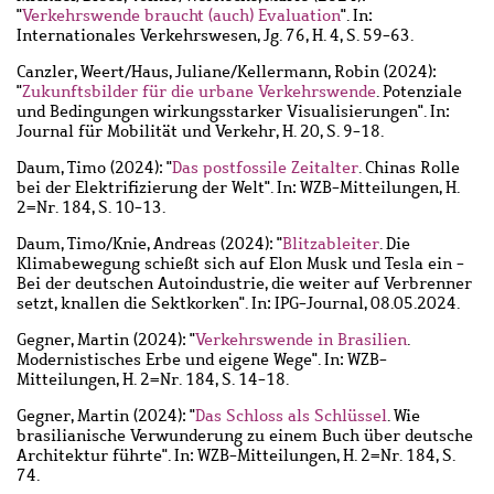
"
Verkehrswende braucht (auch) Evaluation
". In:
Internationales Verkehrswesen, Jg. 76, H. 4, S. 59-63.
Canzler, Weert
/
Haus, Juliane
/
Kellermann, Robin
(2024):
"
Zukunftsbilder für die urbane Verkehrswende
. Potenziale
und Bedingungen wirkungsstarker Visualisierungen". In:
Journal für Mobilität und Verkehr, H. 20, S. 9-18.
Daum, Timo
(2024): "
Das postfossile Zeitalter
. Chinas Rolle
bei der Elektrifizierung der Welt". In: WZB-Mitteilungen, H.
2=Nr. 184, S. 10-13.
Daum, Timo
/
Knie, Andreas
(2024): "
Blitzableiter
. Die
Klimabewegung schießt sich auf Elon Musk und Tesla ein -
Bei der deutschen Autoindustrie, die weiter auf Verbrenner
setzt, knallen die Sektkorken". In: IPG-Journal, 08.05.2024.
Gegner, Martin
(2024): "
Verkehrswende in Brasilien
.
Modernistisches Erbe und eigene Wege". In: WZB-
Mitteilungen, H. 2=Nr. 184, S. 14-18.
Gegner, Martin
(2024): "
Das Schloss als Schlüssel
. Wie
brasilianische Verwunderung zu einem Buch über deutsche
Architektur führte". In: WZB-Mitteilungen, H. 2=Nr. 184, S.
74.