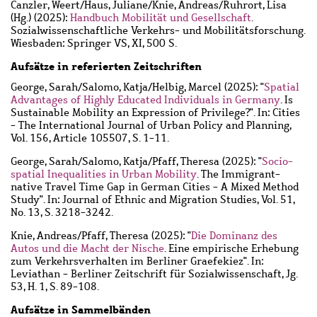
Canzler, Weert
/
Haus, Juliane
/
Knie, Andreas
/
Ruhrort, Lisa
(Hg.) (2025):
Handbuch Mobilität und Gesellschaft
.
Sozialwissenschaftliche Verkehrs- und Mobilitätsforschung.
Wiesbaden: Springer VS, XI, 500 S.
Aufsätze in referierten Zeitschriften
George, Sarah
/
Salomo, Katja
/
Helbig, Marcel
(2025): "
Spatial
Advantages of Highly Educated Individuals in Germany
. Is
Sustainable Mobility an Expression of Privilege?". In: Cities
- The International Journal of Urban Policy and Planning,
Vol. 156, Article 105507, S. 1-11.
George, Sarah
/
Salomo, Katja
/
Pfaff, Theresa
(2025): "
Socio-
spatial Inequalities in Urban Mobility
. The Immigrant-
native Travel Time Gap in German Cities - A Mixed Method
Study". In: Journal of Ethnic and Migration Studies, Vol. 51,
No. 13, S. 3218-3242.
Knie, Andreas
/
Pfaff, Theresa
(2025): "
Die Dominanz des
Autos und die Macht der Nische
. Eine empirische Erhebung
zum Verkehrsverhalten im Berliner Graefekiez". In:
Leviathan - Berliner Zeitschrift für Sozialwissenschaft, Jg.
53, H. 1, S. 89-108.
Aufsätze in Sammelbänden