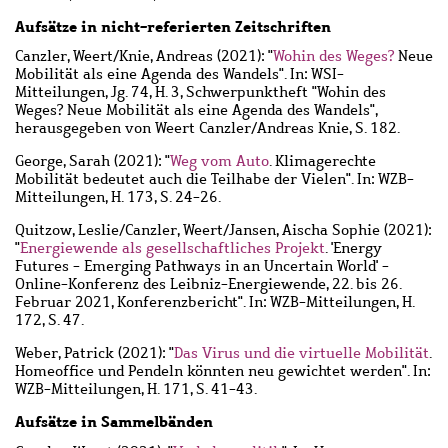
Aufsätze in nicht-referierten Zeitschriften
Canzler, Weert
/
Knie, Andreas
(2021): "
Wohin des Weges?
Neue
Mobilität als eine Agenda des Wandels". In: WSI-
Mitteilungen, Jg. 74, H. 3, Schwerpunktheft "Wohin des
Weges? Neue Mobilität als eine Agenda des Wandels",
herausgegeben von Weert Canzler/Andreas Knie, S. 182.
George, Sarah
(2021): "
Weg vom Auto
. Klimagerechte
Mobilität bedeutet auch die Teilhabe der Vielen". In: WZB-
Mitteilungen, H. 173, S. 24-26.
Quitzow, Leslie
/
Canzler, Weert
/
Jansen, Aischa Sophie
(2021):
"
Energiewende als gesellschaftliches Projekt
. 'Energy
Futures - Emerging Pathways in an Uncertain World' -
Online-Konferenz des Leibniz-Energiewende, 22. bis 26.
Februar 2021, Konferenzbericht". In: WZB-Mitteilungen, H.
172, S. 47.
Weber, Patrick
(2021): "
Das Virus und die virtuelle Mobilität
.
Homeoffice und Pendeln könnten neu gewichtet werden". In:
WZB-Mitteilungen, H. 171, S. 41-43.
Aufsätze in Sammelbänden