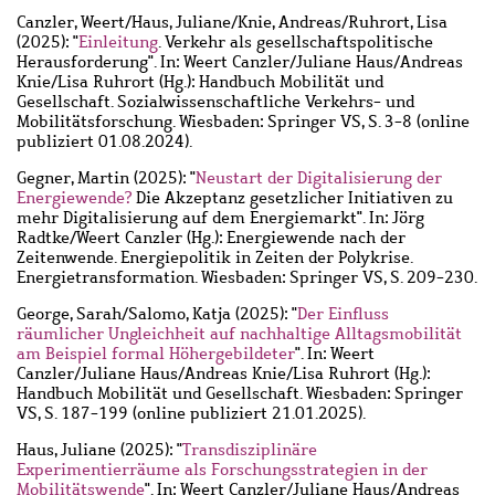
Canzler, Weert
/
Haus, Juliane
/
Knie, Andreas
/
Ruhrort, Lisa
(2025): "
Einleitung
. Verkehr als gesellschaftspolitische
Herausforderung". In: Weert Canzler/Juliane Haus/Andreas
Knie/Lisa Ruhrort (Hg.): Handbuch Mobilität und
Gesellschaft. Sozialwissenschaftliche Verkehrs- und
Mobilitätsforschung. Wiesbaden: Springer VS, S. 3-8 (online
publiziert 01.08.2024).
Gegner, Martin
(2025): "
Neustart der Digitalisierung der
Energiewende?
Die Akzeptanz gesetzlicher Initiativen zu
mehr Digitalisierung auf dem Energiemarkt". In: Jörg
Radtke/Weert Canzler (Hg.): Energiewende nach der
Zeitenwende. Energiepolitik in Zeiten der Polykrise.
Energietransformation. Wiesbaden: Springer VS, S. 209-230.
George, Sarah
/
Salomo, Katja
(2025): "
Der Einfluss
räumlicher Ungleichheit auf nachhaltige Alltagsmobilität
am Beispiel formal Höhergebildeter
". In: Weert
Canzler/Juliane Haus/Andreas Knie/Lisa Ruhrort (Hg.):
Handbuch Mobilität und Gesellschaft. Wiesbaden: Springer
VS, S. 187-199 (online publiziert 21.01.2025).
Haus, Juliane
(2025): "
Transdisziplinäre
Experimentierräume als Forschungsstrategien in der
Mobilitätswende
". In: Weert Canzler/Juliane Haus/Andreas