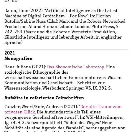
43-64.
Daum, Timo
(2022): "Artificial Intelligence as the Latest
Machine of Digital Capitalism – For Now". In: Florian
Butollo/Sabine Nuss (Eds.): Marx and the Robots. Networked
Production, AI and Human Labour. London: Pluto Press, S.
242-253. (Marx und die Roboter. Vernetzte Produktion,
Künstliche Intelligenz und lebendige Arbeit, in englischer
Sprache)
2021
Monografien
Haus, Juliane
(2021):
Das ökonomische Laboratop
. Eine
soziologische Ethnographie des
wirtschaftswissenschaftlichen Experimentierens. Wissen,
Kommunikation und Gesellschaft - Schriften zur
Wissenssoziologie. Wiesbaden: Springer VS, IX, 392 S.
Aufsätze in referierten Zeitschriften
Canzler, Weert
/
Knie, Andreas
(2021): "
Der alte Traum vom
privaten Glück
. Die Autoindustrie als Teil eines
vergangenen Gesellschaftsentwurf". In: WSI-Mitteilungen,
Jg. 74, H. 3, Schwerpunktheft "Wohin des Weges? Neue
Mobilität als eine Agenda des Wandels", herausgegeben von