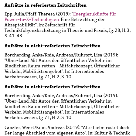
Aufsätze in referierten Zeitschriften
Epp, Julia
/
Pfaff, Theresa
(2019): "
Energiezukünfte für
Power-to-X-Technologien
. Eine Betrachtung der
Akzeptabilität". In: Zeitschrift für
Technikfolgenabschätzung in Theorie und Praxis, Jg. 28, H. 3,
S. 41-48.
Aufsätze in nicht-referierten Zeitschriften
Borcherding, Anke
/
Knie, Andreas
/
Ruhrort, Lisa
(2019):
"Über-Land. Mit Autos den öffentlichen Verkehr im
ländlichen Raum retten - Mitfahrkonzept, Öffentlicher
Verkehr, Mobilitätsangebot". In: Internationales
Verkehrswesen, Jg. 71, H. 2, S. 10.
Aufsätze in nicht-referierten Zeitschriften
Borcherding, Anke
/
Knie, Andreas
/
Ruhrort, Lisa
(2019):
"Über-Land. Mit Autos den öffentlichen Verkehr im
ländlichen Raum retten - Mitfahrkonzept, Öffentlicher
Verkehr, Mobilitätsangebot". In: Internationales
Verkehrswesen, Jg. 71, H. 2, S. 10.
Canzler, Weert
/
Knie, Andreas
(2019): "Alte Liebe rostet doch.
Der lange Abschied vom eigenen Auto". In: Kultur & Technik