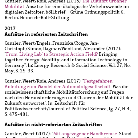
Canzler, Weert
/
Knie, Andreas
(2018):
Die Zukunft urbaner
Mobilität
. Ansätze für eine ökologische Verkehrswende im
digitalen Zeitalter. böll.brief - Grüne Ordnungspolitik 6.
Berlin: Heinrich-Böll-Stiftung.
2017
Aufsätze in referierten Zeitschriften
Canzler, Weert
/
Engels, Franziska
/
Rogge, Jan-
Christoph
/
Simon, Dagmar
/
Wentland, Alexander
(2017):
"
From 'Living Lab' to Strategic Action Field?
Bringing
together Energy, Mobility, and Information Technology in
Germany". In: Energy Research & Social Science, Vol. 27, No.
May, S. 25-35.
Canzler, Weert
/
Knie, Andreas
(2017): "
Festgefahren:
Anleitung zum Wandel der Automobilgesellschaft
. Was die
sozialwissenschaftliche Mobilitätsforschung auf Fragen
nach den Herausforderungen und Chancen der Mobilität der
Zukunft antwortet". In: Zeitschrift für
Politikwissenschaft/Journal of Political Science, Jg. 27, H. 4,
S. 475-481.
Aufsätze in nicht-referierten Zeitschriften
Canzler, Weert
(2017): "
Mit angezogener Handbremse
. Stand