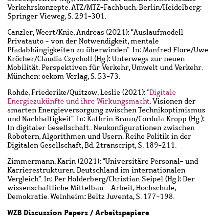
Verkehrskonzepte. ATZ/MTZ-Fachbuch. Berlin/Heidelberg:
Springer Vieweg, S. 291-301.
Canzler, Weert
/
Knie, Andreas
(2021): "Auslaufmodell
Privatauto - von der Notwendigkeit, mentale
Pfadabhängigkeiten zu überwinden". In: Manfred Flore/Uwe
Kröcher/Claudia Czycholl (Hg.): Unterwegs zur neuen
Mobilität. Perspektiven für Verkehr, Umwelt und Verkehr.
München: oekom Verlag, S. 53-73.
Rohde, Friederike
/
Quitzow, Leslie
(2021): "
Digitale
Energiezukünfte und ihre Wirkungsmacht
. Visionen der
smarten Energieversorgung zwischen Technikoptimismus
und Nachhaltigkeit". In: Kathrin Braun/Cordula Kropp (Hg.):
In digitaler Gesellschaft.. Neukonfigurationen zwischen
Robotern, Algorithmen und Usern. Reihe Politik in der
Digitalen Gesellschaft, Bd. 2transcript, S. 189-211.
Zimmermann, Karin
(2021): "Universitäre Personal- und
Karrierestrukturen. Deutschland im internationalen
Vergleich". In: Per Holderberg/Christian Seipel (Hg.): Der
wissenschaftliche Mittelbau - Arbeit, Hochschule,
Demokratie. Weinheim: Beltz Juventa, S. 177-198.
WZB Discussion Papers / Arbeitspapiere