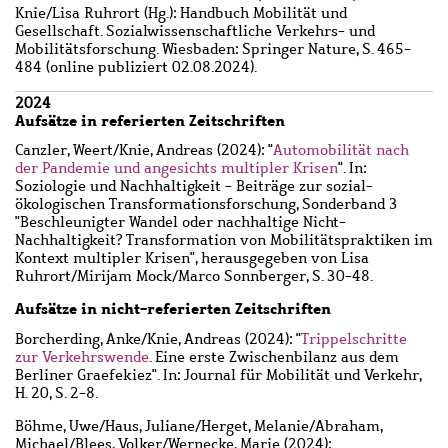
Knie/Lisa Ruhrort (Hg.): Handbuch Mobilität und
Gesellschaft. Sozialwissenschaftliche Verkehrs- und
Mobilitätsforschung. Wiesbaden: Springer Nature, S. 465-
484 (online publiziert 02.08.2024).
2024
Aufsätze in referierten Zeitschriften
Canzler, Weert
/
Knie, Andreas
(2024): "
Automobilität nach
der Pandemie und angesichts multipler Krisen
". In:
Soziologie und Nachhaltigkeit - Beiträge zur sozial-
ökologischen Transformationsforschung, Sonderband 3
"Beschleunigter Wandel oder nachhaltige Nicht-
Nachhaltigkeit? Transformation von Mobilitätspraktiken im
Kontext multipler Krisen", herausgegeben von Lisa
Ruhrort/Mirijam Mock/Marco Sonnberger, S. 30-48.
Aufsätze in nicht-referierten Zeitschriften
Borcherding, Anke
/
Knie, Andreas
(2024): "
Trippelschritte
zur Verkehrswende
. Eine erste Zwischenbilanz aus dem
Berliner Graefekiez". In: Journal für Mobilität und Verkehr,
H. 20, S. 2-8.
Böhme, Uwe
/
Haus, Juliane
/
Herget, Melanie
/
Abraham,
Michael
/
Blees, Volker
/
Wernecke, Marie
(2024):