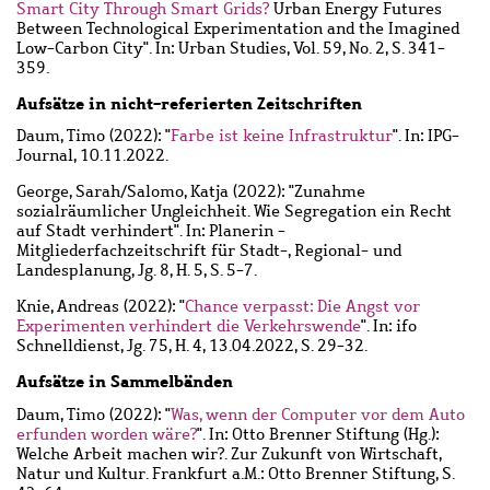
Smart City Through Smart Grids?
Urban Energy Futures
Between Technological Experimentation and the Imagined
Low-Carbon City". In: Urban Studies, Vol. 59, No. 2, S. 341-
359.
Aufsätze in nicht-referierten Zeitschriften
Daum, Timo
(2022): "
Farbe ist keine Infrastruktur
". In: IPG-
Journal, 10.11.2022.
George, Sarah
/
Salomo, Katja
(2022): "Zunahme
sozialräumlicher Ungleichheit. Wie Segregation ein Recht
auf Stadt verhindert". In: Planerin -
Mitgliederfachzeitschrift für Stadt-, Regional- und
Landesplanung, Jg. 8, H. 5, S. 5-7.
Knie, Andreas
(2022): "
Chance verpasst: Die Angst vor
Experimenten verhindert die Verkehrswende
". In: ifo
Schnelldienst, Jg. 75, H. 4, 13.04.2022, S. 29-32.
Aufsätze in Sammelbänden
Daum, Timo
(2022): "
Was, wenn der Computer vor dem Auto
erfunden worden wäre?
". In: Otto Brenner Stiftung (Hg.):
Welche Arbeit machen wir?. Zur Zukunft von Wirtschaft,
Natur und Kultur. Frankfurt a.M.: Otto Brenner Stiftung, S.