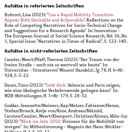
Aufsätze in referierten Zeitschriften
Ruhrort, Lisa
(2023): "
Can a Rapid Mobility Transition
Appear Both Desirable and Achievable?
Reflections on the
Role of Competing Narratives for Socio-Technical Change
and Suggestions for a Research Agenda". In: Innovation -
The European Journal of Social Science Research, Vol. 36, No.
1, Special Issue "Narratives in Times of Radical", S. 123-140.
Aufsätze in nicht-referierten Zeitschriften
Canzler, Weert
/
Pfaff, Theresa
(2023): "Der Traum von der
freien Straße - noch nie so wertvoll wie heute". In:
Universitas - Orientieren! Wissen! Handeln!, Jg. 78, H. 6=Nr.
924, S. 5-23.
Daum, Timo
(2023): "
Geht doch
. Valencia und Paris zeigen,
wie eine ökologische Verkehrswende gelingen kann". In:
WZB-Mitteilungen, H. 1=Nr. 179, S. 28-32.
Goddar, Jeannette
/
Meiners, Kay
/
Melzer, Fabienne
/
Henze,
Stefan
/
Broock, Antje von
/
Knie, Andreas
/
Bätzold,
Carsten
/
Canzler, Weert
/
Klempert, Christian
/
Alonzo, Mila-Joy
(2023): "
Blick ins Jahr 2050
. Visionen für die Mobilität von
morgen". In: Mitbestimmung - Magazin der Hans-Böckler-