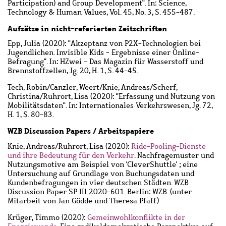
Participation) and Group Development". In: Science,
Technology & Human Values, Vol. 45, No. 3, S. 455-487.
Aufsätze in nicht-referierten Zeitschriften
Epp, Julia
(2020): "Akzeptanz von P2X-Technologien bei
Jugendlichen. Invisible Kids - Ergebnisse einer Online-
Befragung". In: HZwei - Das Magazin für Wasserstoff und
Brennstoffzellen, Jg. 20, H. 1, S. 44-45.
Tech, Robin
/
Canzler, Weert
/
Knie, Andreas
/
Scherf,
Christina
/
Ruhrort, Lisa
(2020): "Erfassung und Nutzung von
Mobilitätsdaten". In: Internationales Verkehrswesen, Jg. 72,
H. 1, S. 80-83.
WZB Discussion Papers / Arbeitspapiere
Knie, Andreas
/
Ruhrort, Lisa
(2020):
Ride-Pooling-Dienste
und ihre Bedeutung für den Verkehr
. Nachfragemuster und
Nutzungsmotive am Beispiel von 'CleverShuttle' ; eine
Untersuchung auf Grundlage von Buchungsdaten und
Kundenbefragungen in vier deutschen Städten. WZB
Discussion Paper SP III 2020-601. Berlin: WZB. (unter
Mitarbeit von Jan Gödde und Theresa Pfaff)
Krüger, Timmo
(2020):
Gemeinwohlkonflikte in der