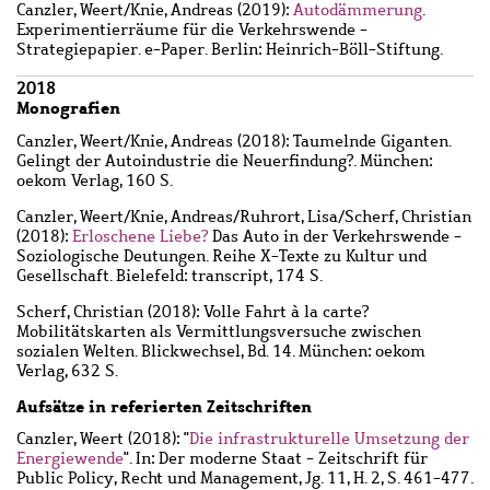
Canzler, Weert
/
Knie, Andreas
(2019):
Autodämmerung
.
Experimentierräume für die Verkehrswende -
Strategiepapier. e-Paper. Berlin: Heinrich-Böll-Stiftung.
2018
Monografien
Canzler, Weert
/
Knie, Andreas
(2018): Taumelnde Giganten.
Gelingt der Autoindustrie die Neuerfindung?. München:
oekom Verlag, 160 S.
Canzler, Weert
/
Knie, Andreas
/
Ruhrort, Lisa
/
Scherf, Christian
(2018):
Erloschene Liebe?
Das Auto in der Verkehrswende -
Soziologische Deutungen. Reihe X-Texte zu Kultur und
Gesellschaft. Bielefeld: transcript, 174 S.
Scherf, Christian
(2018): Volle Fahrt à la carte?
Mobilitätskarten als Vermittlungsversuche zwischen
sozialen Welten. Blickwechsel, Bd. 14. München: oekom
Verlag, 632 S.
Aufsätze in referierten Zeitschriften
Canzler, Weert
(2018): "
Die infrastrukturelle Umsetzung der
Energiewende
". In: Der moderne Staat - Zeitschrift für
Public Policy, Recht und Management, Jg. 11, H. 2, S. 461-477.