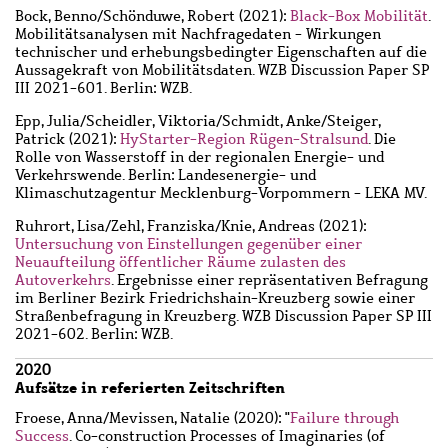
Bock, Benno
/
Schönduwe, Robert
(2021):
Black-Box Mobilität
.
Mobilitätsanalysen mit Nachfragedaten - Wirkungen
technischer und erhebungsbedingter Eigenschaften auf die
Aussagekraft von Mobilitätsdaten. WZB Discussion Paper SP
III 2021-601. Berlin: WZB.
Epp, Julia
/
Scheidler, Viktoria
/
Schmidt, Anke
/
Steiger,
Patrick
(2021):
HyStarter-Region Rügen-Stralsund
. Die
Rolle von Wasserstoff in der regionalen Energie- und
Verkehrswende. Berlin: Landesenergie- und
Klimaschutzagentur Mecklenburg-Vorpommern - LEKA MV.
Ruhrort, Lisa
/
Zehl, Franziska
/
Knie, Andreas
(2021):
Untersuchung von Einstellungen gegenüber einer
Neuaufteilung öffentlicher Räume zulasten des
Autoverkehrs
. Ergebnisse einer repräsentativen Befragung
im Berliner Bezirk Friedrichshain-Kreuzberg sowie einer
Straßenbefragung in Kreuzberg. WZB Discussion Paper SP III
2021-602. Berlin: WZB.
2020
Aufsätze in referierten Zeitschriften
Froese, Anna
/
Mevissen, Natalie
(2020): "
Failure through
Success
. Co-construction Processes of Imaginaries (of