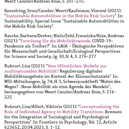
Weert Canzler/Andreas Knie, S. 207-215.
Kesselring, Sven
/
Canzler, Weert
/
Kaufmann, Vincent
(2021):
"
Sustainable Automobilities in the Mobile Risk Society
". In:
Sustainability, Special Issue "Sustainable Automobilities in
the Mobile Risk Society".
Rasche, Barbara
/
Dreber, Niels
/
Zehl, Franziska
/
Knie, Andreas
(2021): "
Forschung für die Mobilitätswende
. COVID-19-
Pandemie als Treiber?". In: GAIA - Ökologische Perspektiven
für Wissenschaft und Gesellschaft/Ecological Perspectives
for Science and Society, Jg. 30, H. 4, S. 276-277.
Ruhrort, Lisa
(2021): "
Vom öffentlichen Verkehr zur
multioptionalen Mobilität?
Regulierung digitaler
Mobilitätsangebote im Kontext der Klimaschutzziele". In:
WSI-Mitteilungen, Jg. 74, H. 3, Schwerpunktheft "Wohin des
Weges? : Neue Mobilität als eine Agenda des Wandels",
herausgegeben von Weert Canzler/Andreas Knie, S. 216-
225.
Ruhrort, Lisa
/
Allert, Viktoria
(2021): "
Conceptualizing the
Role of Individual Agency in Mobility Transitions
. Avenues
for the Integration of Sociological and Psychological
Perspectives". In: Frontiers in Psychology, Vol. 12, Article
623652, 20.04.2021, S. 1-12.