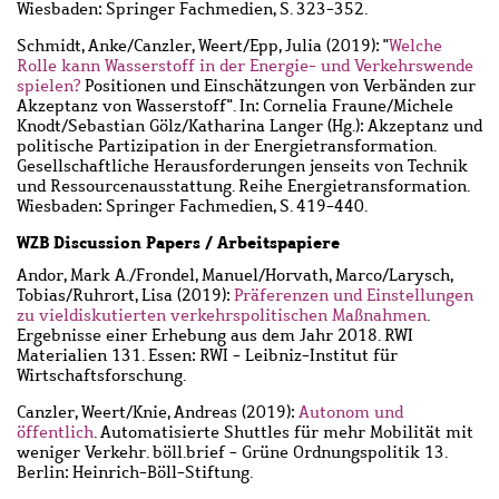
Wiesbaden: Springer Fachmedien, S. 323-352.
Schmidt, Anke
/
Canzler, Weert
/
Epp, Julia
(2019): "
Welche
Rolle kann Wasserstoff in der Energie- und Verkehrswende
spielen?
Positionen und Einschätzungen von Verbänden zur
Akzeptanz von Wasserstoff". In: Cornelia Fraune/Michele
Knodt/Sebastian Gölz/Katharina Langer (Hg.): Akzeptanz und
politische Partizipation in der Energietransformation.
Gesellschaftliche Herausforderungen jenseits von Technik
und Ressourcenausstattung. Reihe Energietransformation.
Wiesbaden: Springer Fachmedien, S. 419-440.
WZB Discussion Papers / Arbeitspapiere
Andor, Mark A.
/
Frondel, Manuel
/
Horvath, Marco
/
Larysch,
Tobias
/
Ruhrort, Lisa
(2019):
Präferenzen und Einstellungen
zu vieldiskutierten verkehrspolitischen Maßnahmen
.
Ergebnisse einer Erhebung aus dem Jahr 2018. RWI
Materialien 131. Essen: RWI - Leibniz-Institut für
Wirtschaftsforschung.
Canzler, Weert
/
Knie, Andreas
(2019):
Autonom und
öffentlich
. Automatisierte Shuttles für mehr Mobilität mit
weniger Verkehr. böll.brief - Grüne Ordnungspolitik 13.
Berlin: Heinrich-Böll-Stiftung.