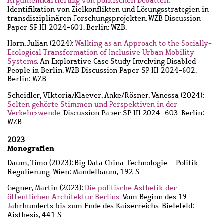
Argumentkartierung von politischen Debatten
.
Identifikation von Zielkonflikten und Lösungsstrategien in
transdisziplinären Forschungsprojekten. WZB Discussion
Paper SP III 2024-601. Berlin: WZB.
Horn, Julian
(2024):
Walking as an Approach to the Socially-
Ecological Transformation of Inclusive Urban Mobility
Systems
. An Explorative Case Study Involving Disabled
People in Berlin. WZB Discussion Paper SP III 2024-602.
Berlin: WZB.
Scheidler, VIktoria
/
Klaever, Anke
/
Rösner, Vanessa
(2024):
Selten gehörte Stimmen und Perspektiven in der
Verkehrswende
. Discussion Paper SP III 2024–603. Berlin:
WZB.
2023
Monografien
Daum, Timo
(2023): Big Data China. Technologie – Politik –
Regulierung. Wien: Mandelbaum, 192 S.
Gegner, Martin
(2023):
Die politische Ästhetik der
öffentlichen Architektur Berlins
. Vom Beginn des 19.
Jahrhunderts bis zum Ende des Kaiserreichs. Bielefeld:
Aisthesis, 441 S.