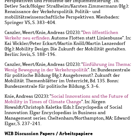
Perspektiven und Probleme der Implementierung". In:
Detlev Sack/Holger Straßheim/Karsten Zimmermann (Hg.):
Renaissance der Verkehrspolitik. Politik- und
mobilitätswissenschaftliche Perspektiven. Wiesbaden:
Springer VS, S. 383-404.
Canzler, Weert
/
Knie, Andreas
(2023): "
Den öffentlichen
Verkehr neu erfinden
. Autome Flotten statt Linienbusse". In:
Kai Vöckler/Peter Eckart/Martin Knöll/Martin Lanzendorf
(Hg.): Mobility Design. Die Zukunft der Mobilität gestalten.
Berlin: Jovis, S. 188-196.
Canzler, Weert
/
Knie, Andreas
(2023): "
Einführung ins Thema:
Wenig Bewegung in der Verkehrspolitik
". In: Bundeszentrale
für politische Bildung (Hg.): Ausgebremst?. Zukunft der
Mobilität. Themenblätter im Unterricht, Bd. 135. Bonn:
Bundeszentrale für politische Bildung, S. 3-6.
Knie, Andreas
(2023): "
Social Innovations and the Future of
Mobility in Times of Climate Change
". In: Jürgen
Howaldt/Christoph Kaletka (Eds.): Encyclopedia of Social
Innovation. Elgar Encyclopedias in Business and
Management series. Cheltenham/Northampton, MA: Edward
Elgar, S. 237-241.
WZB Discussion Papers / Arbeitspapiere