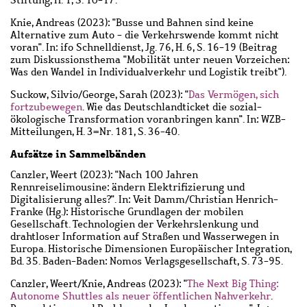
Stiftung, H. 1, S. 10-17.
Knie, Andreas
(2023): "Busse und Bahnen sind keine
Alternative zum Auto - die Verkehrswende kommt nicht
voran". In: ifo Schnelldienst, Jg. 76, H. 6, S. 16-19 (Beitrag
zum Diskussionsthema "Mobilität unter neuen Vorzeichen:
Was den Wandel in Individualverkehr und Logistik treibt").
Suckow, Silvio
/
George, Sarah
(2023): "
Das Vermögen, sich
fortzubewegen
. Wie das Deutschlandticket die sozial-
ökologische Transformation voranbringen kann". In: WZB-
Mitteilungen, H. 3=Nr. 181, S. 36-40.
Aufsätze in Sammelbänden
Canzler, Weert
(2023): "Nach 100 Jahren
Rennreiselimousine: ändern Elektrifizierung und
Digitalisierung alles?". In: Veit Damm/Christian Henrich-
Franke (Hg.): Historische Grundlagen der mobilen
Gesellschaft. Technologien der Verkehrslenkung und
drahtloser Information auf Straßen und Wasserwegen in
Europa. Historische Dimensionen Europäischer Integration,
Bd. 35. Baden-Baden: Nomos Verlagsgesellschaft, S. 73-95.
Canzler, Weert
/
Knie, Andreas
(2023): "
The Next Big Thing:
Autonome Shuttles als neuer öffentlichen Nahverkehr
.