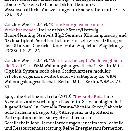
Städte - Wissenschaftliche Fakten. Hamburg:
Wissenschaftliche Auswertungen in Kooperation mit GEO, S.
286-292.
Canzler, Weert
(2019): "
Keine Energiewende ohne
Verkehrswende
". In: Franziska Körner/Hartwig
Haase/Henning Strubelt (Hg.): Seminar Klimaanpassung und
Nachhaltigkeit. Veröffentlichung zur Lehrveranstaltung an
der Otto-von-Guericke-Universität Magdebur. Magdeburg:
LOGiSCH, S. 22-26.
Canzler, Weert
(2019): "
Mobilitätskonzept: Wie bewegt sich
die Stadt?
". In: WBM Wohnungsbaugesellschaft Berlin-MItte
(Hg.): Mit System nach oben. Stadtquartiere modular
erhöhen, ergänzen, weiterbauen - Fachtagung der WBM
Wohnungsbaugesellschaft Berlin-Mitte. Berlin: WBM, S. 76-
81.
Epp, Julia
/
Bellmann, Erika
(2019): "
Invisible Kids
. Eine
Akzeptanzuntersuchung zu Power-to-X-Technologien bei
Jugendlichen". In: Cornelia Fraune/Michèle Knodt/Sebastia
Gölz/Katharina Langer (Hg.): Akzeptanz und politische
Partizipation in der Energietransformation.
Gesellschaftliche Herausforderungen jenseits von Technik
und Ressourcenausstattung. Reihe Energietransformation.