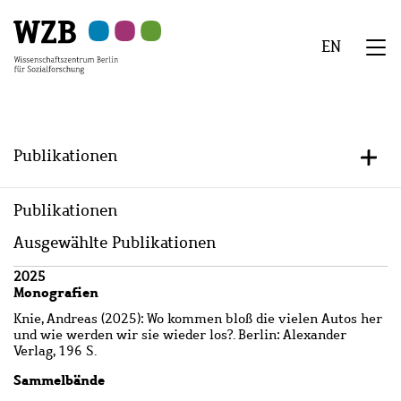
Zu
Zu
Zu
Zur
Zur
Hauptinhalt
Navigation
Suche
Sekundärnavigation
Fußzeile
EN
springen
springen
springen
springen
springen
We
Menü
Publikationen
+/-
Publikationen
Ausgewählte Publikationen
Wzbaktiv
2025
Monografien
Knie, Andreas
(2025): Wo kommen bloß die vielen Autos her
und wie werden wir sie wieder los?. Berlin: Alexander
Verlag, 196 S.
Sammelbände