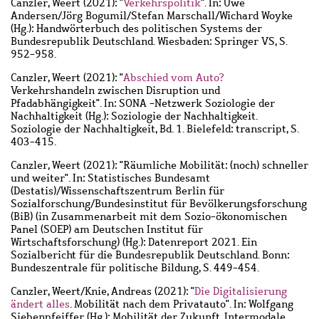
Canzler, Weert
(2021): "
Verkehrspolitik
". In: Uwe
Andersen/Jörg Bogumil/Stefan Marschall/Wichard Woyke
(Hg.): Handwörterbuch des politischen Systems der
Bundesrepublik Deutschland. Wiesbaden: Springer VS, S.
952-958.
Canzler, Weert
(2021): "
Abschied vom Auto?
Verkehrshandeln zwischen Disruption und
Pfadabhängigkeit". In: SONA -Netzwerk Soziologie der
Nachhaltigkeit (Hg.): Soziologie der Nachhaltigkeit.
Soziologie der Nachhaltigkeit, Bd. 1. Bielefeld: transcript, S.
403-415.
Canzler, Weert
(2021): "Räumliche Mobilität: (noch) schneller
und weiter". In: Statistisches Bundesamt
(Destatis)/Wissenschaftszentrum Berlin für
Sozialforschung/Bundesinstitut für Bevölkerungsforschung
(BiB) (in Zusammenarbeit mit dem Sozio-ökonomischen
Panel (SOEP) am Deutschen Institut für
Wirtschaftsforschung) (Hg.): Datenreport 2021. Ein
Sozialbericht für die Bundesrepublik Deutschland. Bonn:
Bundeszentrale für politische Bildung, S. 449-454.
Canzler, Weert
/
Knie, Andreas
(2021): "
Die Digitalisierung
ändert alles
. Mobilität nach dem Privatauto". In: Wolfgang
Siebenpfeiffer (Hg.): Mobilität der Zukunft. Intermodale