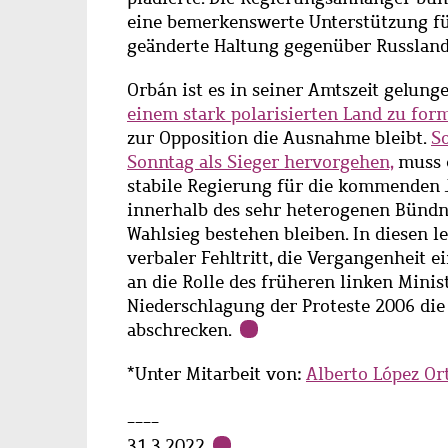
eine bemerkenswerte Unterstützung fü
geänderte Haltung gegenüber Russland
Orbán ist es in seiner Amtszeit gelung
einem stark polarisierten Land zu for
zur Opposition die Ausnahme bleibt.
S
Sonntag als Sieger hervorgehen,
muss e
stabile Regierung für die kommenden J
innerhalb des sehr heterogenen Bündn
Wahlsieg bestehen bleiben. In diesen 
verbaler Fehltritt, die Vergangenheit e
an die Rolle des früheren linken Minis
Niederschlagung der Proteste 2006 die
abschrecken.
*Unter Mitarbeit von:
Alberto López Or
----
31.3.2022