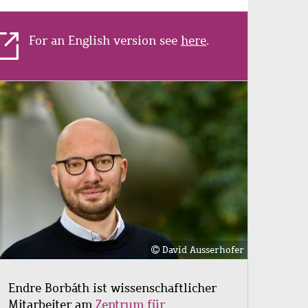
For an English version see
here
.
Bild
David Ausserhofer
Endre
Borbáth
ist wissenschaftlicher
Mitarbeiter am
Zentrum für