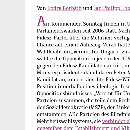
Von
Endre Borbáth
und
Jan Philipp Th
A
m kommenden Sonntag finden in U
Parlamentswahlen seit 2006 statt. Nac
Fidesz-Partei über die Mehrheit verfügt
Chance auf einen Wahlsieg. Vorab hatte
Wahlkoalition „Vereint für Ungarn“ z
wählte die Opposition in jedem der 106
gegen den Fidesz Kandidaten antritt, un
Ministerpräsidentenkandidaten Péter Má
Kandidat an, um enttäuschte Fidesz-Wäh
Position innerhalb eines ideologisch s
Oppositionsbündnisses. „Vereint für Un
Parteien zusammen, die teils dem Rech
der Sozialdemokratie (MSZP), der Lin
entstammen. Alle Parteien des Bündni
Mehrheitswahlsystems, sie
verbindet a
gegenüber dem Establishment und Vik