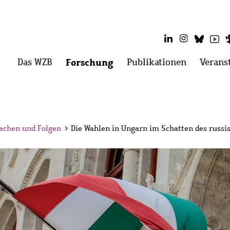
LinkedIn
Instagram
Blues
Yo
Hauptmenü
Das WZB
Menü
Forschung
Menü
Publikationen
Menü
Verans
öffnen:
öffnen:
öffnen:
Das
Forschung
Publikati
WZB
sachen und Folgen
>
Die Wahlen in Ungarn im Schatten des russi