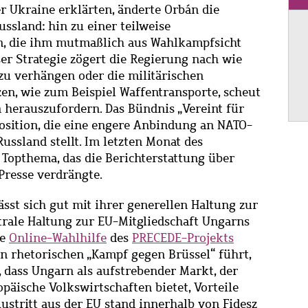
r Ukraine erklärten, änderte Orbán die
ssland: hin zu einer teilweise
on, die ihm mutmaßlich aus Wahlkampfsicht
r Strategie zögert die Regierung nach wie
zu verhängen oder die militärischen
n, wie zum Beispiel Waffentransporte, scheut
n herauszufordern. Das Bündnis „Vereint für
Position, die eine engere Anbindung an NATO-
ssland stellt. Im letzten Monat des
Topthema, das die Berichterstattung über
Presse verdrängte.
sst sich gut mit ihrer generellen Haltung zur
trale Haltung zur EU-Mitgliedschaft Ungarns
ne
Online-Wahlhilfe
des
PRECEDE-Projekts
n rhetorischen „Kampf gegen Brüssel“ führt,
 dass Ungarn als aufstrebender Markt, der
päische Volkswirtschaften bietet, Vorteile
Austritt aus der EU stand innerhalb von Fidesz