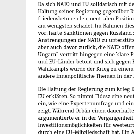
Da sich NATO und EU solidarisch mit de
Haltung seiner Regierung gegenüber Ru
friedensbetonenden, neutralen Positi
am wenigsten schadet. Im Rahmen diese
vor, harte Sanktionen gegen Russland 
Anstrengungen der NATO zu unterstütze
aber auch davor zurück, die NATO offe
Ungarn“ vertritt hingegen eine klare 
und EU-Länder betont und sich gegen Ru
Wahlkampfs wurde der Krieg zu einem 
andere innenpolitische Themen in der 
Die Haltung der Regierung zum Krieg lä
EU erklären. So nimmt Fidesz eine neu
ein, wie eine Expertenumfrage und ei
zeigt. Während Orbán einen dauerhafte
argumentierte er in der Vergangenheit,
Investitionsmöglichkeiten für westeuro
durch eine EU-Mitgliedschaft hat. Ein 