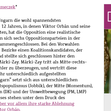
omeczek
*
ngarn die wohl spannendsten
h 12 Jahren, in denen Viktor Orbán und seine
en, hat die Opposition eine realistische
n sich sechs Oppositionsparteien in der
usammengeschlossen. Bei den Vorwahlen
 Bezirke einen Koalitionskandidaten, der
d stellte sich geschlossen hinter den
rki-Zay. Márki-Zay tritt als Mitte-rechts-
ler zu überzeugen, und vertritt diese
ehr unterschiedlich aufgestellten
garn“ setzt sich aus unterschiedlichen
tspopulismus (Jobbik), der Mitte (Momentum),
ken (DK) und der Umweltbewegung (PM, LMP)
sses stehen unter dem Druck des
ber vor allem ihre starke Ablehnung
tor Orbán
.