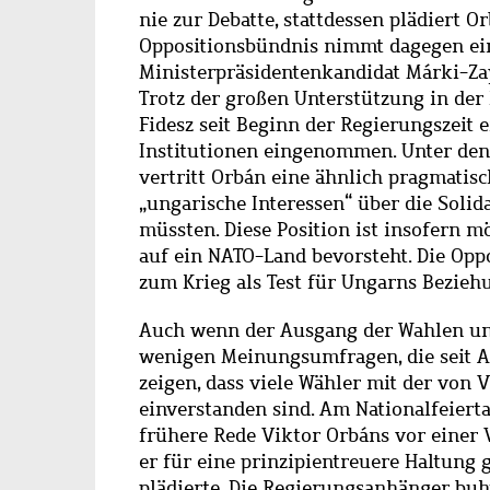
nie zur Debatte, stattdessen plädiert O
Oppositionsbündnis nimmt dagegen eine
Ministerpräsidentenkandidat Márki-Zay
Trotz der großen Unterstützung in der
Fidesz seit Beginn der Regierungszeit 
Institutionen eingenommen. Unter den
vertritt Orbán eine ähnlich pragmatisc
„ungarische Interessen“ über die Solid
müssten. Diese Position ist insofern m
auf ein NATO-Land bevorsteht. Die Opp
zum Krieg als Test für Ungarns Bezie
Auch wenn der Ausgang der Wahlen ungew
wenigen Meinungsumfragen, die seit A
zeigen, dass viele Wähler mit der von 
einverstanden sind. Am Nationalfeierta
frühere Rede Viktor Orbáns vor einer
er für eine prinzipientreuere Haltung
plädierte. Die Regierungsanhänger buh