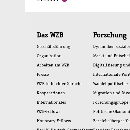
Schnellzugriff
Das WZB
Forschung
Geschäftsführung
Dynamiken soziale
Organisation
Markt und Entsche
Arbeiten am WZB
Digitalisierung und
Presse
Internationale Poli
WZB in leichter Sprache
Wandel politischer
Kooperationen
Migration und Dive
Internationales
Forschungsgruppe 
WZB-Fellows
Politische Ökonom
Honorary Fellows
Bereichsübergreif