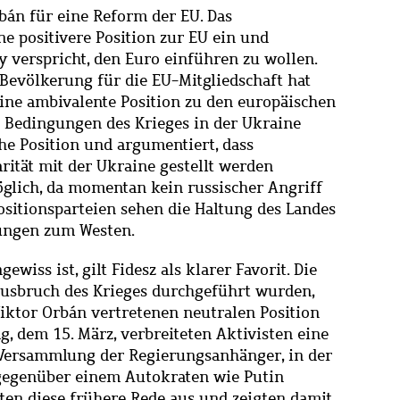
rbán für eine Reform der EU. Das
 positivere Position zur EU ein und
 verspricht, den Euro einführen zu wollen.
 Bevölkerung für die EU-Mitgliedschaft hat
eine ambivalente Position zu den europäischen
 Bedingungen des Krieges in der Ukraine
he Position und argumentiert, dass
arität mit der Ukraine gestellt werden
öglich, da momentan kein russischer Angriff
ositionsparteien sehen die Haltung des Landes
hungen zum Westen.
iss ist, gilt Fidesz als klarer Favorit. Die
usbruch des Krieges durchgeführt wurden,
Viktor Orbán vertretenen neutralen Position
g, dem 15. März, verbreiteten Aktivisten eine
 Versammlung der Regierungsanhänger, in der
 gegenüber einem Autokraten wie Putin
ten diese frühere Rede aus und zeigten damit