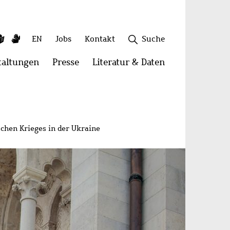
ky
utube
Leichte
Gebärdensprache
Sekundäres
EN
Jobs
Kontakt
Suche
Sprache
Menü
taltungen
Menü
Presse
Menü
Literatur & Daten
Menü
öffnen:
öffnen:
öffnen:
onen
Veranstaltungen
Presse
Literatur
Schließen
&
Daten
schen Krieges in der Ukraine