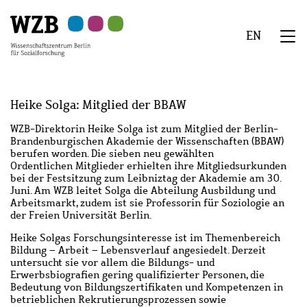
Zu
Zu
Zu
Zur
Zur
Hauptinhalt
Navigation
Suche
Sekundärnavigation
Fußzeile
EN
springen
springen
springen
springen
springen
We
Menü
Heike Solga: Mitglied der BBAW
WZB-Direktorin Heike Solga ist zum Mitglied der Berlin-
Brandenburgischen Akademie der Wissenschaften (BBAW)
berufen worden. Die sieben neu gewählten
Ordentlichen
Mitglieder erhielten ihre Mitgliedsurkunden
bei der Festsitzung zum Leibniztag der Akademie am 30.
Juni. Am WZB leitet Solga die Abteilung Ausbildung und
Arbeitsmarkt, zudem ist sie Professorin für Soziologie an
der Freien Universität Berlin.
Heike Solgas Forschungsinteresse ist im Themenbereich
Bildung – Arbeit – Lebensverlauf angesiedelt. Derzeit
untersucht sie vor allem die Bildungs- und
Erwerbsbiografien gering qualifizierter Personen, die
Bedeutung von Bildungszertifikaten und Kompetenzen in
betrieblichen Rekrutierungsprozessen sowie