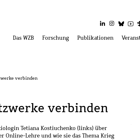
LinkedIn
Instagram
Blues
Yo
Hauptmenü
Das WZB
Menü
Forschung
Menü
Publikationen
Menü
Verans
öffnen:
öffnen:
öffnen:
Das
Forschung
Publikati
WZB
zwerke verbinden
tzwerke verbinden
iologin Tetiana Kostiuchenko (links) über
er Online-Lehre und wie sie das Thema Krieg