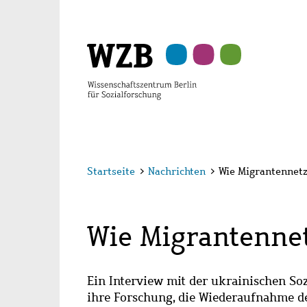
Zu
Zu
Zu
Zur
Zur
Hauptinhalt
Navigation
Suche
Sekundärnavigation
Fußzeile
springen
springen
springen
springen
springen
Startseite
>
Nachrichten
>
Wie Migrantennet
Wie Migrantenne
Ein Interview mit der ukrainischen Soz
ihre Forschung, die Wiederaufnahme d