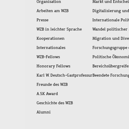
Organisation
Markt und Entsche
Arbeiten am WZB
Digitalisierung und
Presse
Internationale Poli
WZB in leichter Sprache
Wandel politischer
Kooperationen
Migration und Dive
Internationales
Forschungsgruppe 
WZB-Fellows
Politische Ökonom
Honorary Fellows
Bereichsübergreif
Karl W. Deutsch-Gastprofessur
Beendete Forschu
Freunde des WZB
A.SK Award
Geschichte des WZB
Alumni