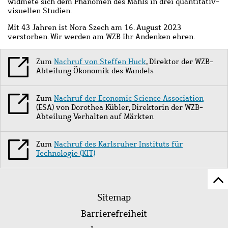
widmete sich dem Phänomen des Mahls in drei quantitativ-
visuellen Studien.
Mit 43 Jahren ist Nora Szech am 16. August 2023
verstorben. Wir werden am WZB ihr Andenken ehren.
Zum
Nachruf von Steffen Huck
, Direktor der WZB-
Abteilung Ökonomik des Wandels
Zum
Nachruf der Economic Science Association
(ESA)
von Dorothea Kübler, Direktorin der WZB-
Abteilung Verhalten auf Märkten
Zum
Nachruf des Karlsruher Instituts für
Technologie (KIT)
Z
Fußleistenmenü
Se
Sitemap
sc
Barrierefreiheit