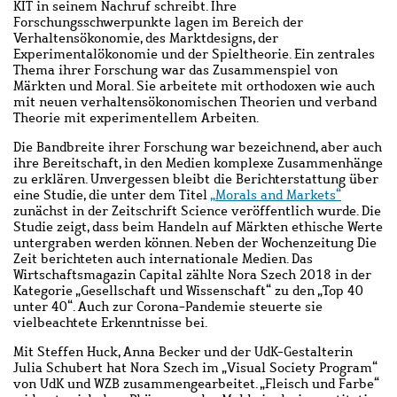
KIT in seinem Nachruf schreibt. Ihre
Forschungsschwerpunkte lagen im Bereich der
Verhaltensökonomie, des Marktdesigns, der
Experimentalökonomie und der Spieltheorie. Ein zentrales
Thema ihrer Forschung war das Zusammenspiel von
Märkten und Moral.
Sie arbeitete mit orthodoxen wie auch
mit neuen verhaltensökonomischen Theorien und verband
Theorie mit experimentellem Arbeiten.
Die Bandbreite ihrer Forschung war bezeichnend, aber auch
ihre Bereitschaft, in den Medien komplexe Zusammenhänge
zu erklären. Unvergessen bleibt die Berichterstattung über
eine Studie, die unter dem Titel
„Morals and Markets“
zunächst in der Zeitschrift Science veröffentlich wurde. Die
Studie zeigt, dass beim Handeln auf Märkten ethische Werte
untergraben werden können. Neben der Wochenzeitung Die
Zeit berichteten auch internationale Medien. Das
Wirtschaftsmagazin Capital zählte Nora Szech 2018 in der
Kategorie „Gesellschaft und Wissenschaft“ zu den „Top 40
unter 40“. Auch zur Corona-Pandemie steuerte sie
vielbeachtete Erkenntnisse bei.
Mit Steffen Huck, Anna Becker und der UdK-Gestalterin
Julia Schubert hat Nora Szech im „Visual Society Program“
von UdK und WZB zusammengearbeitet. „Fleisch und Farbe“