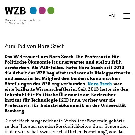
Zu
Zu
Zu
Zur
Zur
Hauptinhalt
Navigation
Suche
Sekundärnavigation
Fußzeile
EN
springen
springen
springen
springen
springen
We
Menü
Zum Tod von Nora Szech
Das WZB trauert um Nora Szech. Die Professorin für
Politische Ökonomie ist unerwartet und viel zu früh
verstorben. Als WZB-Fellow hatte Nora Szech seit 2013
die Arbeit des WZB begleitet und war als Dialogpartnerin
und assoziiertes Mitglied den beiden ökonomischen
Abteilungen des WZB eng verbunden.
Nora Szech
war
eine brillante Wissenschaftlerin. Seit 2013 hatte sie den
Lehrstuhl für Politische Ökonomie am Karlsruher
Institut für Technologie (KIT) inne, vorher war sie
Professorin für Industrieökonomik an der Universität
Bamberg.
Die vielfach ausgezeichnete Verhaltensökonomin
gehörte
zu den "herausragenden Persönlichkeiten ihrer Generation
in der wirtschaftswissenschaftlichen Forschung", wie das