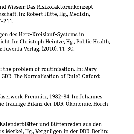
und Wissen: Das Risikofaktorenkonzept
chaft. In: Robert Jütte, Hg., Medizin,
7-211.
gen des Herz-Kreislauf-Systems in
ht. In: Christoph Heintze, Hg., Public Health,
Juventa Verlag. (2010), 11-30.
 the problem of routinisation. In: Mary
e GDR. The Normalisation of Rule? Oxford:
faserwerk Premnitz, 1982-84. In: Johannes
 Die traurige Bilanz der DDR-Ökonomie. Horch
 Kalenderblätter und Büttenreden aus den
s Merkel, Hg., Vergnügen in der DDR. Berlin: