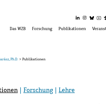
LinkedIn
Instagram
Blues
Yo
Hauptmenü
Das WZB
Menü
Forschung
Menü
Publikationen
Menü
Verans
öffnen:
öffnen:
öffnen:
Das
Forschung
Publikati
WZB
rász, Ph.D.
>
Publikationen
tionen
Forschung
Lehre