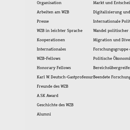
Organisation
Markt und Entsche
Arbeiten am WZB
Digitalisierung und
Presse
Internationale Poli
WZB in leichter Sprache
Wandel politischer
Kooperationen
Migration und Dive
Internationales
Forschungsgruppe 
WZB-Fellows
Politische Ökonom
Honorary Fellows
Bereichsübergreif
Karl W. Deutsch-Gastprofessur
Beendete Forschu
Freunde des WZB
A.SK Award
Geschichte des WZB
Alumni