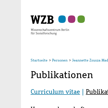
Zu
Zu
Zu
Zur
Zur
Hauptinhalt
Navigation
Suche
Sekundärnavigation
Fußzeile
springen
springen
springen
springen
springen
Startseite
>
Personen
>
Jeannette Zsusza Mada
Publikationen
Curriculum vitae
Publika