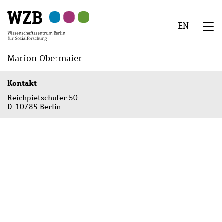
Zu
Zu
Zu
Zur
Zur
Hauptinhalt
Navigation
Suche
Sekundärnavigation
Fußzeile
EN
springen
springen
springen
springen
springen
We
Menü
Marion Obermaier
Kontakt
Reichpietschufer 50
D-10785 Berlin