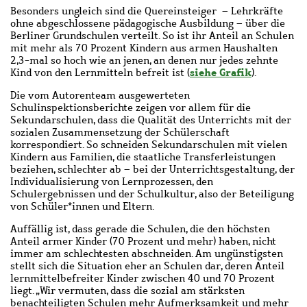
Besonders ungleich sind die Quereinsteiger – Lehrkräfte
ohne abgeschlossene pädagogische Ausbildung – über die
Berliner Grundschulen verteilt. So ist ihr Anteil an Schulen
mit mehr als 70 Prozent Kindern aus armen Haushalten
2,3-mal so hoch wie an jenen, an denen nur jedes zehnte
siehe Grafik
Kind von den Lernmitteln befreit ist (
).
Die vom Autorenteam ausgewerteten
Schulinspektionsberichte zeigen vor allem für die
Sekundarschulen, dass die Qualität des Unterrichts mit der
sozialen Zusammensetzung der Schülerschaft
korrespondiert. So schneiden Sekundarschulen mit vielen
Kindern aus Familien, die staatliche Transferleistungen
beziehen, schlechter ab – bei der Unterrichtsgestaltung, der
Individualisierung von Lernprozessen, den
Schulergebnissen und der Schulkultur, also der Beteiligung
von Schüler*innen und Eltern.
Auffällig ist, dass gerade die Schulen, die den höchsten
Anteil armer Kinder (70 Prozent und mehr) haben, nicht
immer am schlechtesten abschneiden. Am ungünstigsten
stellt sich die Situation eher an Schulen dar, deren Anteil
lernmittelbefreiter Kinder zwischen 40 und 70 Prozent
liegt. „Wir vermuten, dass die sozial am stärksten
benachteiligten Schulen mehr Aufmerksamkeit und mehr