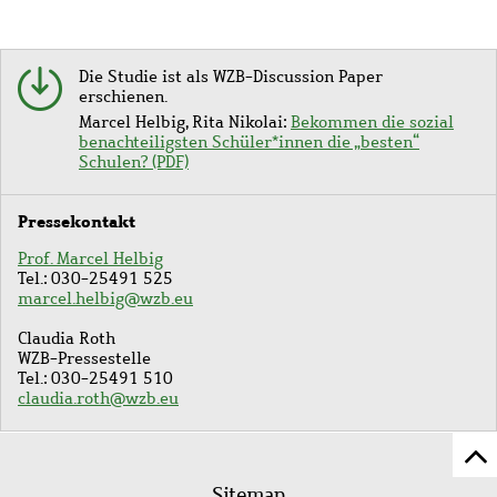
Die Studie ist als WZB-Discussion Paper
erschienen.
Marcel Helbig, Rita Nikolai:
Bekommen die sozial
benachteiligsten Schüler*innen die „besten“
Schulen? (PDF)
Pressekontakt
Prof. Marcel Helbig
Tel.: 030-25491 525
marcel.helbig@wzb.eu
Claudia Roth
WZB-Pressestelle
Tel.: 030-25491 510
claudia.roth@wzb.eu
Z
Fußleistenmenü
Se
Sitemap