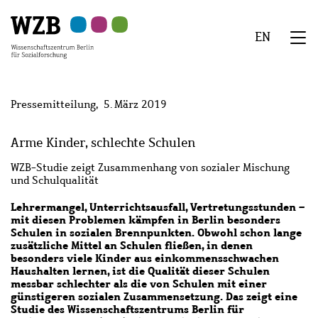
Zu
Zu
Zu
Zur
Zur
Hauptinhalt
Navigation
Suche
Sekundärnavigation
Fußzeile
EN
springen
springen
springen
springen
springen
We
Menü
Pressemitteilung
5. März 2019
Arme Kinder, schlechte Schulen
WZB-Studie zeigt Zusammenhang von sozialer Mischung
und Schulqualität
Lehrermangel, Unterrichtsausfall, Vertretungsstunden –
mit diesen Problemen kämpfen in Berlin besonders
Schulen in sozialen Brennpunkten. Obwohl schon lange
zusätzliche Mittel an Schulen fließen, in denen
besonders viele Kinder aus einkommensschwachen
Haushalten lernen, ist die Qualität dieser Schulen
messbar schlechter als die von Schulen mit einer
günstigeren sozialen Zusammensetzung. Das zeigt eine
Studie des Wissenschaftszentrums Berlin für