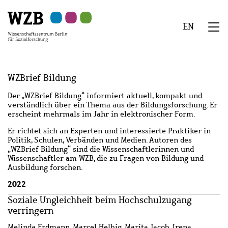
Zu
Zu
Zu
Zur
Zur
Hauptinhalt
Navigation
Suche
Sekundärnavigation
Fußzeile
EN
springen
springen
springen
springen
springen
We
Menü
WZBrief Bildung
Der „WZBrief Bildung“ informiert aktuell, kompakt und
verständlich über ein Thema aus der Bildungsforschung. Er
erscheint mehrmals im Jahr in elektronischer Form.
Er richtet sich an Experten und interessierte Praktiker in
Politik, Schulen, Verbänden und Medien. Autoren des
„WZBrief Bildung“ sind die Wissenschaftlerinnen und
Wissenschaftler am WZB, die zu Fragen von Bildung und
Ausbildung forschen.
2022
Soziale Ungleichheit beim Hochschulzugang
verringern
Melinda Erdmann, Marcel Helbig, Marita Jacob, Irena