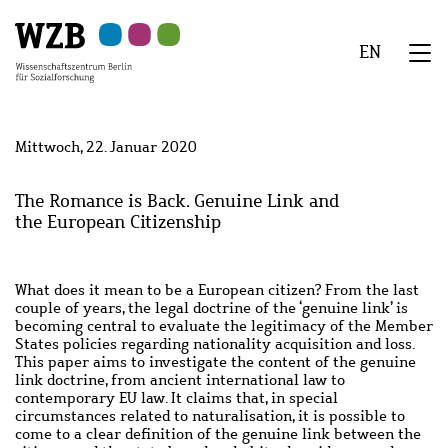
Zu
Zu
Zu
Zur
Zur
Hauptinhalt
Navigation
Suche
Sekundärnavigation
Fußzeile
EN
springen
springen
springen
springen
springen
We
Menü
Mittwoch, 22. Januar 2020
The Romance is Back. Genuine Link and
the European Citizenship
What does it mean to be a European citizen? From the last
couple of years, the legal doctrine of the ‘genuine link’ is
becoming central to evaluate the legitimacy of the Member
States policies regarding nationality acquisition and loss.
This paper aims to investigate the content of the genuine
link doctrine, from ancient international law to
contemporary EU law. It claims that, in special
circumstances related to naturalisation, it is possible to
come to a clear definition of the genuine link between the