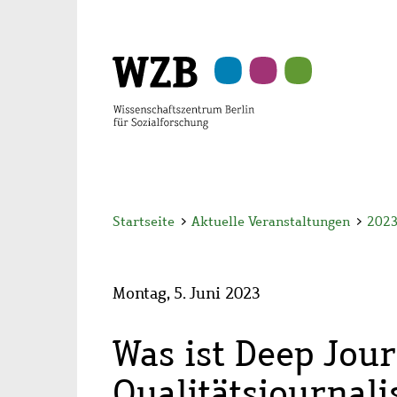
Zu
Zu
Zu
Zur
Zur
Hauptinhalt
Navigation
Suche
Sekundärnavigation
Fußzeile
springen
springen
springen
springen
springen
Startseite
>
Aktuelle Veranstaltungen
>
202
Montag, 5. Juni 2023
Was ist Deep Jou
Qualitätsjournal