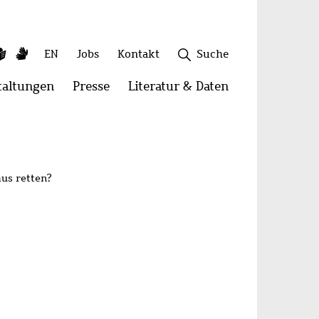
ky
utube
Leichte
Gebärdensprache
Sekundäres
EN
Jobs
Kontakt
Suche
Sprache
Menü
taltungen
Menü
Presse
Menü
Literatur & Daten
Menü
öffnen:
öffnen:
öffnen:
onen
Veranstaltungen
Presse
Literatur
Schließen
&
Daten
us retten?