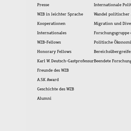
Presse
Internationale Poli
WZB in leichter Sprache
Wandel politischer
Kooperationen
Migration und Dive
Internationales
Forschungsgruppe 
WZB-Fellows
Politische Ökonom
Honorary Fellows
Bereichsübergreif
Karl W. Deutsch-Gastprofessur
Beendete Forschu
Freunde des WZB
A.SK Award
Geschichte des WZB
Alumni