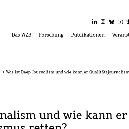
LinkedIn
Instagram
Blues
Yo
Hauptmenü
Das WZB
Menü
Forschung
Menü
Publikationen
Menü
Verans
öffnen:
öffnen:
öffnen:
Das
Forschung
Publikati
WZB
3
>
Was ist Deep Journalism und wie kann er Qualitätsjournalism
rnalism und wie kann er
ismus retten?