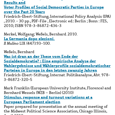
Results and
Voter Profiles of Social Democratic Parties in Europe
over the Past 20 Years
Friedrich-Ebert-Stiftung, International Policy Analysis (IPA)
, 2010. - 30 pp., PDF-File , Electronic ed.: Berlin ; Bonn : FES,
2010; ISBN 978-3-86872-436-3
Merkel, Wolfgang; Weßels, Bernhard. 2010.
La Germania dopo elezioni.
Il Mulino
LIX (447):93-100.
Weßels, Bernhard
Was ist dran an der These vom Ende der
Sozialdemokratie? : Eine empirische Analyse der
Wahlergebnisse und Wählerprofile sozialdemokratischer
Parteien in Europa in den letzten zwanzig Jahren
Friedrich-Ebert-Stiftung, Internat. Politikanalyse, Abt. 978-
3-86872-320-5
Mark Franklin (European University Institute, Florence) and
Bernhard Wessels (WZB – Berlin) (2010)
Stimulus, response and turnout variations at a
European Parliament election
Paper prepared for presentation at the annual meeting of
the Midwest Political Science Association, Chicago Illinois,