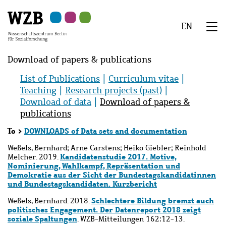
Zu
Zu
Zu
Zur
Zur
Hauptinhalt
Navigation
Suche
Sekundärnavigation
Fußzeile
EN
springen
springen
springen
springen
springen
We
Menü
Download of papers & publications
List of Publications
Curriculum vitae
Teaching
Research projects (past)
Download of data
Download of papers &
publications
To
>
DOWNLOADS of Data sets and documentation
Weßels, Bernhard; Arne Carstens; Heiko Giebler; Reinhold
Kandidatenstudie 2017. Motive,
Melcher. 2019.
Nominierung, Wahlkampf, Repräsentation und
Demokratie aus der Sicht der Bundestagskandidatinnen
und Bundestagskandidaten. Kurzbericht
Schlechtere Bildung bremst auch
Weßels, Bernhard. 2018.
politisches Engagement. Der Datenreport 2018 zeigt
soziale Spaltungen
. WZB-Mitteilungen 162:12-13.