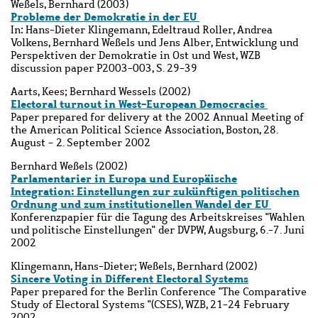
Weßels, Bernhard (2003)
Probleme der Demokratie in der EU
In: Hans-Dieter Klingemann, Edeltraud Roller, Andrea
Volkens, Bernhard Weßels und Jens Alber, Entwicklung und
Perspektiven der Demokratie in Ost und West, WZB
discussion paper P2003-003, S. 29-39
Aarts, Kees; Bernhard Wessels (2002)
Electoral turnout in West-European Democracies
Paper prepared for delivery at the 2002 Annual Meeting of
the American Political Science Association, Boston, 28.
August - 2. September 2002
Bernhard Weßels (2002)
Parlamentarier in Europa und Europäische
Integration: Einstellungen zur zukünftigen politischen
Ordnung und zum institutionellen Wandel der EU
Konferenzpapier für die Tagung des Arbeitskreises "Wahlen
und politische Einstellungen" der DVPW, Augsburg, 6.-7. Juni
2002
Klingemann, Hans-Dieter; Weßels, Bernhard (2002)
Sincere Voting in Different Electoral Systems
Paper prepared for the Berlin Conference "The Comparative
Study of Electoral Systems "(CSES), WZB, 21-24 February
2002