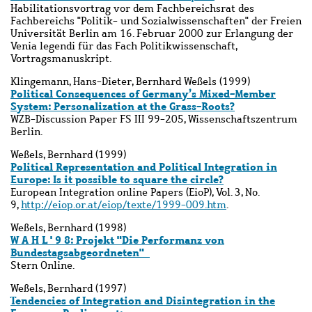
Habilitationsvortrag vor dem Fachbereichsrat des
Fachbereichs "Politik- und Sozialwissenschaften" der Freien
Universität Berlin am 16. Februar 2000 zur Erlangung der
Venia legendi für das Fach Politikwissenschaft,
Vortragsmanuskript.
Klingemann, Hans-Dieter, Bernhard Weßels (1999)
Political Consequences of Germany’s Mixed-Member
System: Personalization at the Grass-Roots?
WZB-Discussion Paper FS III 99-205, Wissenschaftszentrum
Berlin.
Weßels, Bernhard (1999)
Political Representation and Political Integration in
Europe: Is it possible to square the circle?
European Integration online Papers (EioP), Vol. 3, No.
9,
http://eiop.or.at/eiop/texte/1999-009.htm
.
Weßels, Bernhard (1998)
W A H L ' 9 8: Projekt "Die Performanz von
Bundestagsabgeordneten"
Stern Online.
Weßels, Bernhard (1997)
Tendencies of Integration and Disintegration in the