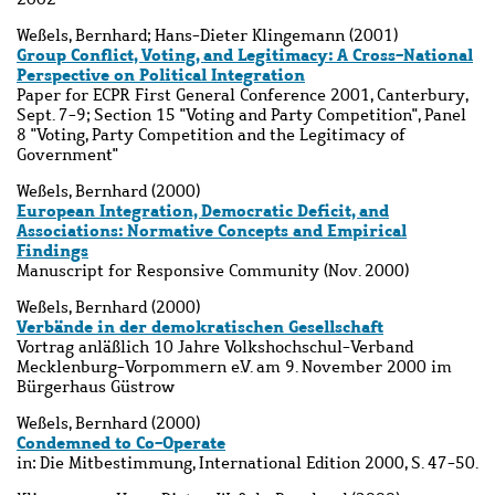
Weßels, Bernhard; Hans-Dieter Klingemann (2001)
Group Conflict, Voting, and Legitimacy: A Cross-National
Perspective on Political Integration
Paper for ECPR First General Conference 2001, Canterbury,
Sept. 7-9; Section 15 "Voting and Party Competition", Panel
8 "Voting, Party Competition and the Legitimacy of
Government"
Weßels, Bernhard (2000)
European Integration, Democratic Deficit, and
Associations: Normative Concepts and Empirical
Findings
Manuscript for Responsive Community (Nov. 2000)
Weßels, Bernhard (2000)
Verbände in der demokratischen Gesellschaft
Vortrag anläßlich 10 Jahre Volkshochschul-Verband
Mecklenburg-Vorpommern e.V. am 9. November 2000 im
Bürgerhaus Güstrow
Weßels, Bernhard (2000)
Condemned to Co-Operate
in: Die Mitbestimmung, International Edition 2000, S. 47-50.