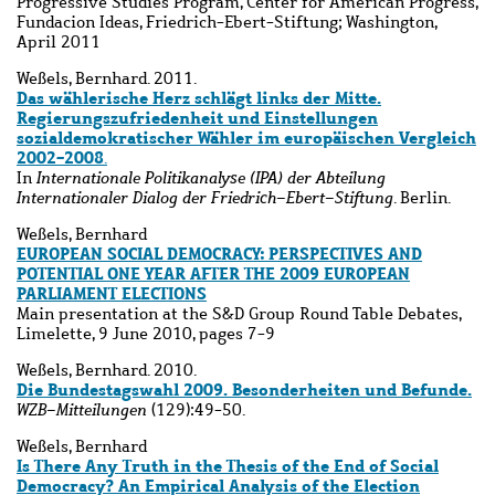
Progressive Studies Program, Center for American Progress,
Fundacion Ideas, Friedrich-Ebert-Stiftung; Washington,
April 2011
Weßels, Bernhard. 2011.
Das wählerische Herz schlägt links der Mitte.
Regierungszufriedenheit und Einstellungen
sozialdemokratischer Wähler im europäischen Vergleich
2002-2008
.
In
Internationale Politikanalyse (IPA) der Abteilung
Internationaler Dialog der Friedrich-Ebert-Stiftung
. Berlin.
Weßels, Bernhard
EUROPEAN SOCIAL DEMOCRACY: PERSPECTIVES AND
POTENTIAL ONE YEAR AFTER THE 2009 EUROPEAN
PARLIAMENT ELECTIONS
Main presentation at the S&D Group Round Table Debates,
Limelette, 9 June 2010, pages 7-9
Weßels, Bernhard. 2010.
Die Bundestagswahl 2009. Besonderheiten und Befunde.
WZB-Mitteilungen
(129):49-50.
Weßels, Bernhard
Is There Any Truth in the Thesis of the End of Social
Democracy? An Empirical Analysis of the Election