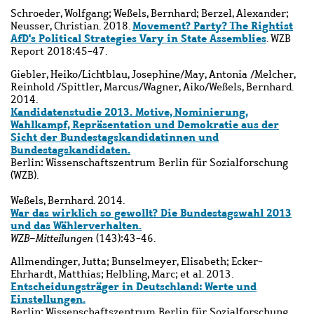
Schroeder, Wolfgang; Weßels, Bernhard; Berzel, Alexander;
Movement? Party? The Rightist
Neusser, Christian. 2018.
AfD's Political Strategies Vary in State Assemblies
. WZB
Report 2018:45-47.
Giebler, Heiko/Lichtblau, Josephine/May, Antonia /Melcher,
Reinhold /Spittler, Marcus/Wagner, Aiko/Weßels, Bernhard.
2014.
Kandidatenstudie 2013. Motive, Nominierung,
Wahlkampf, Repräsentation und Demokratie aus der
Sicht der Bundestagskandidatinnen und
Bundestagskandidaten.
Berlin: Wissenschaftszentrum Berlin für Sozialforschung
(WZB).
Weßels, Bernhard. 2014.
War das wirklich so gewollt? Die Bundestagswahl 2013
und das Wählerverhalten.
WZB-Mitteilungen
(143):43-46.
Allmendinger, Jutta; Bunselmeyer, Elisabeth; Ecker-
Ehrhardt, Matthias; Helbling, Marc; et al. 2013.
Entscheidungsträger in Deutschland: Werte und
Einstellungen.
Berlin: Wissenschaftszentrum Berlin für Sozialforschung.