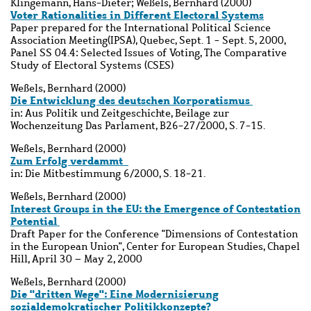
Klingemann, Hans-Dieter; Weßels, Bernhard (2000)
Voter Rationalities in Different Electoral Systems
Paper prepared for the International Political Science
Association Meeting(IPSA), Quebec, Sept. 1 - Sept. 5, 2000,
Panel SS 04.4: Selected Issues of Voting, The Comparative
Study of Electoral Systems (CSES)
Weßels, Bernhard (2000)
Die Entwicklung des deutschen Korporatismus
in: Aus Politik und Zeitgeschichte, Beilage zur
Wochenzeitung Das Parlament, B26-27/2000, S. 7-15.
Weßels, Bernhard (2000)
Zum Erfolg verdammt
in: Die Mitbestimmung 6/2000, S. 18-21.
Weßels, Bernhard (2000)
Interest Groups in the EU: the Emergence of Contestation
Potential
Draft Paper for the Conference "Dimensions of Contestation
in the European Union", Center for European Studies, Chapel
Hill, April 30 – May 2, 2000
Weßels, Bernhard (2000)
Die "dritten Wege": Eine Modernisierung
sozialdemokratischer Politikkonzepte?