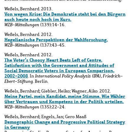
Weßels, Bernhard. 2013.
Von wegen Krise: Die Demokratie steht bei den Bürgern
auch heute noch hoch im Kurs.
WZB-Mitteilungen
(139):14-16.
Weßels, Bernhard. 2012.
Hegelianische Perspektiven der Wahlforschung.
WZB-Mitteilungen
(137):43-45.
Weßels, Bernhard. 2012.
The Voter’s Choosy Heart Beats Left of Centre.
Satisfaction with the Government and Attitudes of
Social Democratic Voters in European Comparison,
2002–2008
. In
International Policy Analysis (IPA), Friedrich-
Ebert-Stiftung
. Berlin.
Weßels, Bernhard; Giebler, Heiko; Wagner, Aiko. 2012.
Meine Partei, mein Kandidat, meine Stimme. Wie Wähler
über Vertrauen und Kompetenz in der Politik urteilen.
WZB-Mitteilungen
(135):22-24.
Weßels, Bernhard; Engels, Jan; Gero Maaß
Demographic Change and Progressive Political Strategy
in Germany