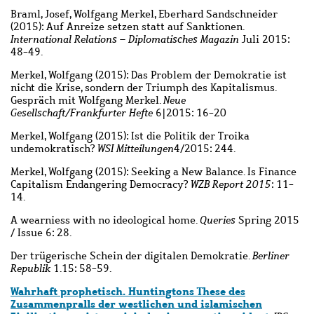
Braml, Josef, Wolfgang Merkel, Eberhard Sandschneider
(2015): Auf Anreize setzen statt auf Sanktionen.
International Relations – Diplomatisches Magazin
Juli 2015:
48-49.
Merkel, Wolfgang (2015): Das Problem der Demokratie ist
nicht die Krise, sondern der Triumph des Kapitalismus.
Gespräch mit Wolfgang Merkel.
Neue
Gesellschaft/Frankfurter Hefte
6|2015: 16-20
Merkel, Wolfgang (2015): Ist die Politik der Troika
undemokratisch?
WSI Mitteilungen
4/2015: 244.
Merkel, Wolfgang (2015): Seeking a New Balance. Is Finance
Capitalism Endangering Democracy?
WZB Report 2015
: 11-
14.
A wearniess with no ideological home.
Queries
Spring 2015
/ Issue 6: 28.
Der trügerische Schein der digitalen Demokratie.
Berliner
Republik
1.15: 58-59.
Wahrhaft prophetisch. Huntingtons These des
Zusammenpralls der westlichen und islamischen