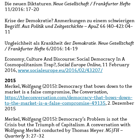
Die neuen Diktaturen.
Neue Gesellschaft / Frankfurter Hefte
11/2016: 17-20
Krise der Demokratie? Anmerkungen zu einem schwierigen
Begriff.
Aus Politik und Zeitgeschichte – ApuZ
66 (40-42): 04-
11
Ungleichheit als Krankheit der
Demokratie. Neue Gesellschaft
/ Frankfurter Hefte
6/2016: 14-19
Economy, Culture And Discourse: Social Democracy In A
Cosmopolitanism Trap?,
Social Europe Online
, 11 February
2016,
www.socialeurope.eu/2016/02/43207/
2015
Merkel, Wolfgang (2015): Democracy that bows down to the
market is a false compromise,
The Conversation
,
https://theconversation.com/democracy-that-bows-down-
to-the-market-is-a-false-compromise-49135
, 2. Dezember
2015
Merkel, Wolfgang (2015): Democracy’s Problem is not the
Crisis but the Triumph of Capitalism. A conversation with
Wolfgang Merkel conducted by Thomas Meyer.
NG|FH –
Quarterly
3: 27-32