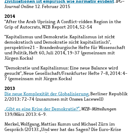
Zivilisationen ist empirisch wie normativ evident
.
IPG-
Journal Online
12. Februar 2015
2014
"After the Arab Uprising. A Conflict-ridden Region in the
Grip of Autocrats, WZB Report 2014, 52-54
"Kapitalismus und Demokratie. Kapitalismus ist nicht
demokratisch und Demokratie nicht kapitalistisch",
perspektive21 - Brandenburgische Hefte für Wissenschaft
und Politik, Heft 60, Juli 2014, 19-37 (gemeinsam mit
Jürgen Kocka)
"Demokratie und Kapitalismus: Eine neue Balance wird
gesucht", Neue Gesellschaft/Frankfurter Hefte 7-8, 2014: 4-
7 (gemeinsam mit Jürgen Kocka)
2013
Die neue Komplexität der Globalisierung
, Berliner Republik
2/2013: 72-74 (zusammen mit Onawa Lacewell)
„Gibt es eine Krise der Demokratie?“
,
WZB-Mitteilungen
139/März 2013: 6-9.
Merkel, Wolfgang, Mattias Kumm und Michael Zürn im
Gespräch (2013): „Und wer hat das Sagen? Die Euro-Krise