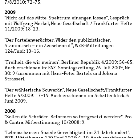
7/8/2010: 72-75.
2009
"Nicht auf das Mitte-Spektrum einengen lassen", Gespräch
mit Wolfgang Merkel, Neue Gesellschaft / Frankfurter Hefte
11/2009: 18-23.
"Der Parteienverächter. Wider den publizistischen
Stammtisch – ein Zwischenruf“, WZB-Mitteilungen
124/Juni: 13-16.
"Freiheit, die wir meinen", Berliner Republik 4/2009: 56-65.
Auch erschienen in: FAZ-Sonntagszeitung, 26. Juli 2009, Nr.
30: 9 (zusammen mit Hans-Peter Bartels und Johano
Strasser).
"Der wählerische Souverän", Neue Gesellschaft/Frankfurter
Hefte 5/2009: 17-19. Auch erschienen im Schattenblick, 6.
Juni 2009.
2008
"Sollen die Schröder-Reformen so fortgesetzt werden?" Pro
& Contra, Mitbestimmung 10/2008: 9.
"Lebenschancen. Soziale Gerechtigkeit im 21. Jahrhundert",
WZB-Mitteilungen 120/Juni 2008: 6-10. Auch erschienen in: