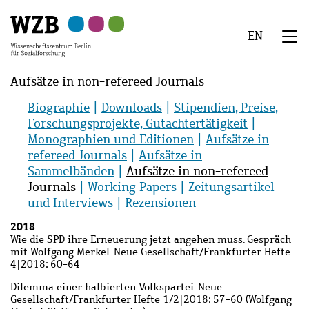
Zu
Zu
Zu
Zur
Zur
Hauptinhalt
Navigation
Suche
Sekundärnavigation
Fußzeile
EN
springen
springen
springen
springen
springen
We
Menü
Aufsätze in non-refereed Journals
Biographie
Downloads
Stipendien, Preise,
Forschungsprojekte, Gutachtertätigkeit
Monographien und Editionen
Aufsätze in
refereed Journals
Aufsätze in
Sammelbänden
Aufsätze in non-refereed
Journals
Working Papers
Zeitungsartikel
und Interviews
Rezensionen
2018
Wie die SPD ihre Erneuerung jetzt angehen muss. Gespräch
mit Wolfgang Merkel. Neue Gesellschaft/Frankfurter Hefte
4
|
2018: 60-64
Dilemma einer halbierten Volkspartei. Neue
Gesellschaft/Frankfurter Hefte 1/2
|
2018: 57-60 (Wolfgang