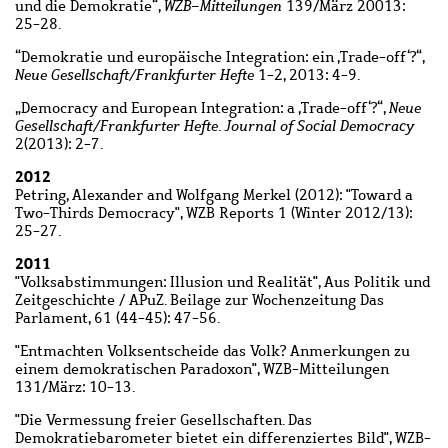
und die Demokratie“,
WZB-Mitteilungen
139/März 20013:
25-28.
“Demokratie und europäische Integration: ein ‚Trade-off‘?“,
Neue Gesellschaft/Frankfurter Hefte
1-2, 2013: 4-9.
„Democracy and European Integration: a ‚Trade-off‘?“,
Neue
Gesellschaft/Frankfurter Hefte. Journal of Social Democracy
2(2013): 2-7.
2012
Petring, Alexander and Wolfgang Merkel (2012): "Toward a
Two-Thirds Democracy", WZB Reports 1 (Winter 2012/13):
25-27.
2011
"Volksabstimmungen: Illusion und Realität", Aus Politik und
Zeitgeschichte / APuZ. Beilage zur Wochenzeitung Das
Parlament, 61 (44-45): 47-56.
"Entmachten Volksentscheide das Volk? Anmerkungen zu
einem demokratischen Paradoxon", WZB-Mitteilungen
131/März: 10-13.
"Die Vermessung freier Gesellschaften. Das
Demokratiebarometer bietet ein differenziertes Bild", WZB-