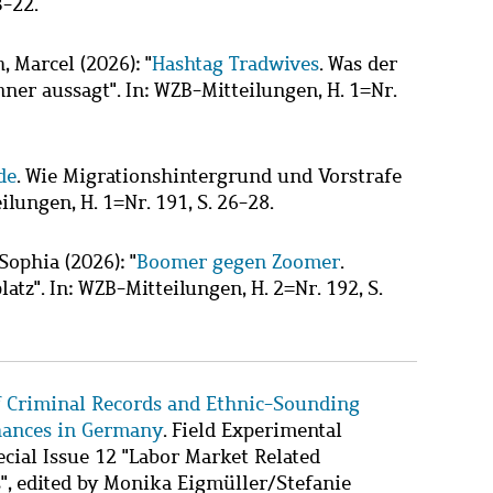
3-22.
, Marcel
(2026): "
Hashtag Tradwives
. Was der
er aussagt". In: WZB-Mitteilungen, H. 1=Nr.
de
. Wie Migrationshintergrund und Vorstrafe
ilungen, H. 1=Nr. 191, S. 26-28.
Sophia
(2026): "
Boomer gegen Zoomer
.
tz". In: WZB-Mitteilungen, H. 2=Nr. 192, S.
f Criminal Records and Ethnic-Sounding
ances in Germany
. Field Experimental
Special Issue 12 "Labor Market Related
, edited by Monika Eigmüller/Stefanie