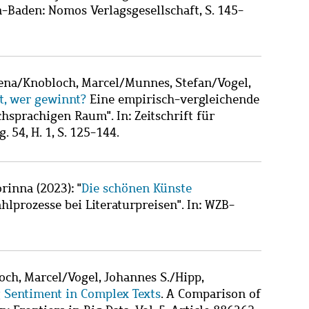
-Baden: Nomos Verlagsgesellschaft, S. 145-
ena
/
Knobloch, Marcel
/
Munnes, Stefan
/
Vogel,
t, wer gewinnt?
Eine empirisch-vergleichende
hsprachigen Raum". In: Zeitschrift für
. 54, H. 1, S. 125-144.
orinna
(2023): "
Die schönen Künste
hlprozesse bei Literaturpreisen". In: WZB-
och, Marcel
/
Vogel, Johannes S.
/
Hipp,
 Sentiment in Complex Texts
. A Comparison of