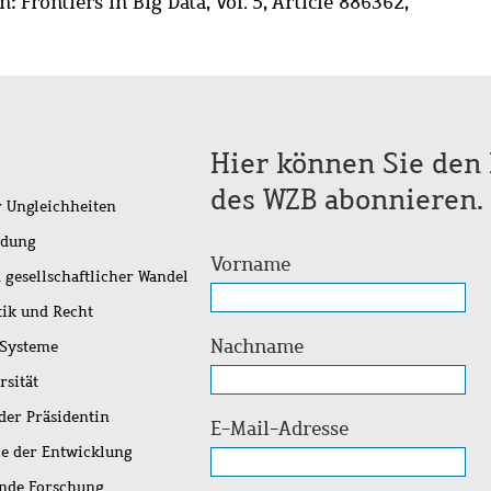
 Frontiers in Big Data, Vol. 5, Article 886362,
Hier können Sie den 
des WZB abonnieren.
r Ungleichheiten
idung
Vorname
 gesellschaftlicher Wandel
tik und Recht
Nachname
 Systeme
rsität
der Präsidentin
E-Mail-Adresse
ie der Entwicklung
ende Forschung