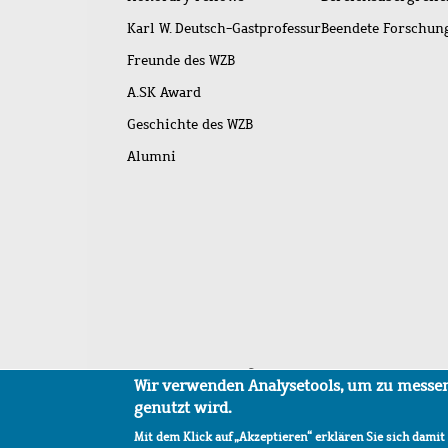
Karl W. Deutsch-Gastprofessur
Beendete Forschu
Freunde des WZB
A.SK Award
Geschichte des WZB
Alumni
Fußleistenmenü
Sitemap
Barrierefreiheit
Impressum
Datensc
Wir verwenden Analysetools, um zu messen,
genutzt wird.
Mit dem Klick auf „Akzeptieren“ erklären Sie sich damit