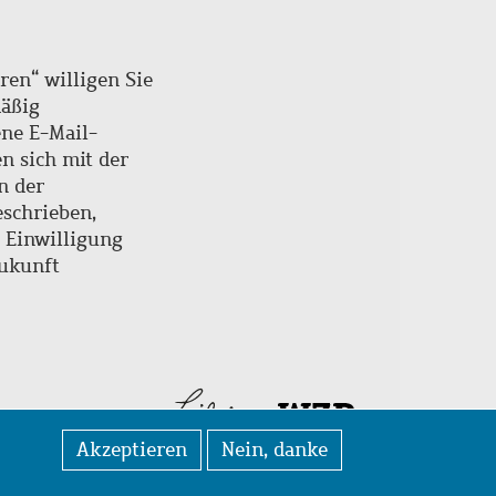
ren“ willigen Sie
mäßig
ne E-Mail-
en sich mit der
n der
schrieben,
e Einwilligung
Zukunft
Akzeptieren
Nein, danke