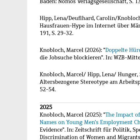
Baden: Nomos Verlagsgesellschaft, S. 1
Hipp, Lena
/
Deuflhard, Carolin
/
Knobloch
Hausfrauen-Hype im Internet über Männ
191, S. 29-32.
Knobloch, Marcel
(2026): "
Doppelte Hür
die Jobsuche blockieren". In: WZB-Mitte
Knobloch, Marcel
/
Hipp, Lena
/
Hunger, 
Altersbezogene Stereotype am Arbeitspla
52-54.
2025
Knobloch, Marcel
(2025): "
The Impact o
Names on Young Men's Employment Ch
Evidence". In: Zeitschrift für Politik, 
Discrimination of Women and Migrants"