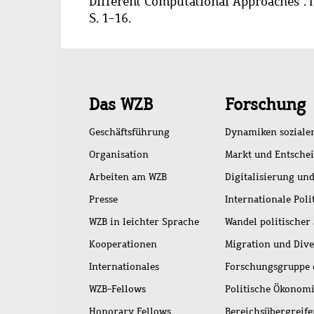
Different Computational Approaches". In:
S. 1-16.
Schnellzugriff
Das WZB
Forschung
Geschäftsführung
Dynamiken soziale
Organisation
Markt und Entsche
Arbeiten am WZB
Digitalisierung und
Presse
Internationale Poli
WZB in leichter Sprache
Wandel politischer
Kooperationen
Migration und Dive
Internationales
Forschungsgruppe 
WZB-Fellows
Politische Ökonom
Honorary Fellows
Bereichsübergreif