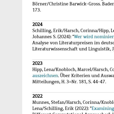
Börner/Christine Barwick-Gross. Baden
173.
2024
Schilling, Erik
/
Harsch, Corinna
/
Hipp, L
Johannes S.
(2024): "
Wer wird nominier
Analyse von Literaturpreisen im deutsc
Literaturwissenschaft und Linguistik, Jg
2023
Hipp, Lena
/
Knobloch, Marcel
/
Harsch, C
auszeichnen
. Über Kriterien und Auswa
Mitteilungen, H. 3=Nr. 181, S. 44-47.
2022
Munnes, Stefan
/
Harsch, Corinna
/
Knobl
Lena
/
Schilling, Erik
(2022): "
Examining