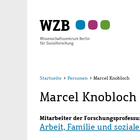
Zu
Zu
Zu
Zur
Zur
Hauptinhalt
Navigation
Suche
Sekundärnavigation
Fußzeile
springen
springen
springen
springen
springen
Startseite
>
Personen
>
Marcel Knobloch
Marcel Knobloch
Mitarbeiter der Forschungsprofessu
Arbeit, Familie und sozial