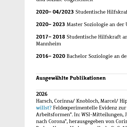
2020– 04/2023
Studentische Hilfskra
2020
–
2023
Master Soziologie an der 
2017
–
2018
Studentische Hilfskraft a
Mannheim
2016
–
2020
Bachelor Soziologie an d
Ausgewählte Publikationen
Wzbaktiv
2026
Harsch, Corinna
/
Knobloch, Marcel
/
Hip
willst?
Feldexperimentelle Evidenz zur
Arbeitsformen". In: WSI-Mitteilungen, J
nach Corona", herausgegeben von Cori