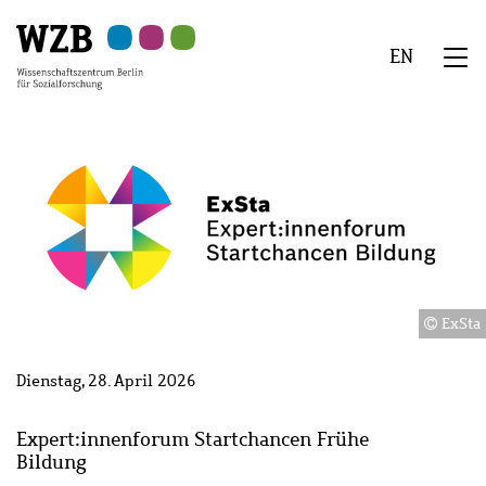
Zu
Zu
Zu
Zur
Zur
Hauptinhalt
Navigation
Suche
Sekundärnavigation
Fußzeile
EN
springen
springen
springen
springen
springen
We
Menü
ExSta
Dienstag, 28. April 2026
Expert:innenforum Startchancen Frühe
Bildung