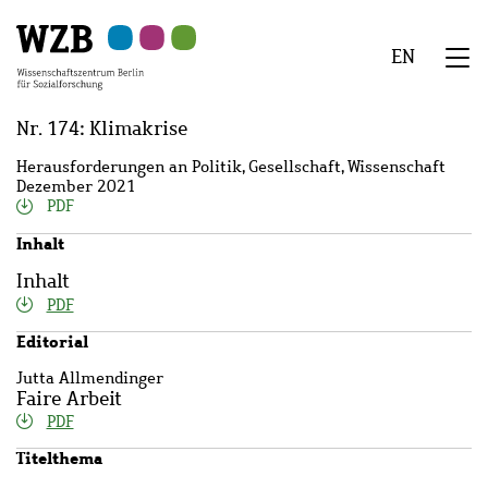
Zu
Zu
Zu
Zur
Zur
Hauptinhalt
Navigation
Suche
Sekundärnavigation
Fußzeile
EN
springen
springen
springen
springen
springen
We
Menü
Nr. 174: Klimakrise
Herausforderungen an Politik, Gesellschaft, Wissenschaft
Dezember 2021
PDF
Inhalt
Inhalt
PDF
Editorial
Jutta Allmendinger
Faire Arbeit
PDF
Titelthema