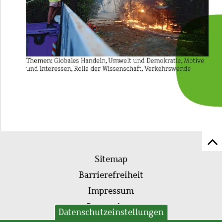
Z
Fußleistenmenü
Se
Sitemap
sc
Barrierefreiheit
Impressum
Datenschutz
Datenschutzeinstellungen