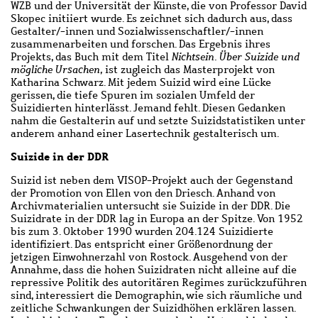
WZB und der Universität der Künste, die von Professor David
Skopec initiiert wurde. Es zeichnet sich dadurch aus, dass
Gestalter/-innen und Sozialwissenschaftler/-innen
zusammenarbeiten und forschen. Das Ergebnis ihres
Projekts, das Buch mit dem Titel
Nichtsein. Über Suizide und
mögliche Ursachen,
ist zugleich das Masterprojekt von
Katharina Schwarz. Mit jedem Suizid wird eine Lücke
gerissen, die tiefe Spuren im sozialen Umfeld der
Suizidierten hinterlässt. Jemand fehlt. Diesen Gedanken
nahm die Gestalterin auf und setzte Suizidstatistiken unter
anderem anhand einer Lasertechnik gestalterisch um.
Suizide in der DDR
Suizid ist neben dem VISOP-Projekt auch der Gegenstand
der Promotion von Ellen von den Driesch. Anhand von
Archivmaterialien untersucht sie Suizide in der DDR. Die
Suizidrate in der DDR lag in Europa an der Spitze. Von 1952
bis zum 3. Oktober 1990 wurden 204.124 Suizidierte
identifiziert. Das entspricht einer Größenordnung der
jetzigen Einwohnerzahl von Rostock. Ausgehend von der
Annahme, dass die hohen Suizidraten nicht alleine auf die
repressive Politik des autoritären Regimes zurückzuführen
sind, interessiert die Demographin, wie sich räumliche und
zeitliche Schwankungen der Suizidhöhen erklären lassen.