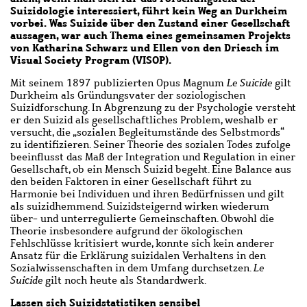
Suizidologie interessiert, führt kein Weg an Durkheim
vorbei. Was Suizide über den Zustand einer Gesellschaft
aussagen, war auch Thema eines gemeinsamen Projekts
von Katharina Schwarz und Ellen von den Driesch im
Visual Society Program (VISOP).
Mit seinem 1897 publizierten Opus Magnum
Le Suicide
gilt
Durkheim als Gründungsvater der soziologischen
Suizidforschung. In Abgrenzung zu der Psychologie versteht
er den Suizid als gesellschaftliches Problem, weshalb er
versucht, die „sozialen Begleitumstände des Selbstmords“
zu identifizieren. Seiner Theorie des sozialen Todes zufolge
beeinflusst das Maß der Integration und Regulation in einer
Gesellschaft, ob ein Mensch Suizid begeht. Eine Balance aus
den beiden Faktoren in einer Gesellschaft führt zu
Harmonie bei Individuen und ihren Bedürfnissen und gilt
als suizidhemmend. Suizidsteigernd wirken wiederum
über- und unterregulierte Gemeinschaften. Obwohl die
Theorie insbesondere aufgrund der ökologischen
Fehlschlüsse kritisiert wurde, konnte sich kein anderer
Ansatz für die Erklärung suizidalen Verhaltens in den
Sozialwissenschaften in dem Umfang durchsetzen.
Le
Suicide
gilt noch heute als Standardwerk.
Lassen sich Suizidstatistiken sensibel