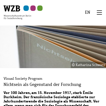
Zu
Zu
Zu
Zur
Zur
Hauptinhalt
Navigation
Suche
Sekundärnavigation
Fußzeile
EN
springen
springen
springen
springen
springen
We
Menü
Katharina Schwarz
Visual Society Program
Nichtsein als Gegenstand der Forschung
Vor 100 Jahren, am 15. November 1917, starb Émile
Durkheim. Der französische Soziologe etablierte zur
Jahrhundertwende die Soziologie als Wissenschaft. Vor
allem, wenn man sich für das Forschungsfeld der