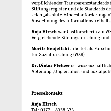
verpflichtender Transparenzstandards f
Stiftungsregister und die Standards d
seien „absolute Mindestanforderungen“
Ausdehnung des Informationsfreiheitsg
Anja Hirsch
war Gastforscherin am WZ
Vergleichende Bildungsforschung und S
Moritz Neujeffski
arbeitet als Forsch
für Sozialforschung (WZB).
Dr. Dieter Plehwe
ist wissenschaftlic
Abteilung „Ungleichheit und Sozialpolit
Pressekontakt
Anja Hirsch
Tel.: 0177 – 8358 633