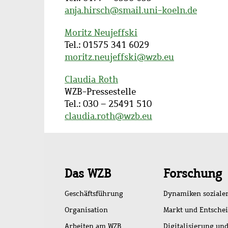
anja.hirsch@smail.uni-koeln.de
Moritz Neujeffski
Tel.: 01575 341 6029
moritz.neujeffski@wzb.eu
Claudia Roth
WZB-Pressestelle
Tel.: 030 – 25491 510
claudia.roth@wzb.eu
Schnellzugriff
Das WZB
Forschung
Geschäftsführung
Dynamiken soziale
Organisation
Markt und Entsche
Arbeiten am WZB
Digitalisierung und