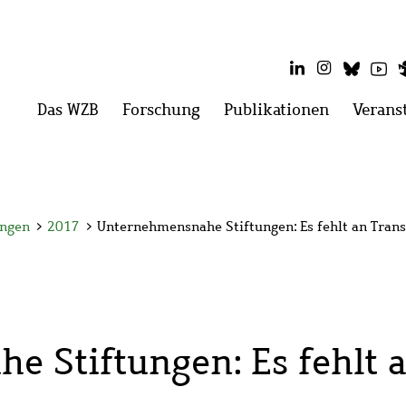
LinkedIn
Instagram
Blues
Yo
Hauptmenü
Das WZB
Menü
Forschung
Menü
Publikationen
Menü
Verans
öffnen:
öffnen:
öffnen:
Das
Forschung
Publikati
WZB
ungen
>
2017
>
Unternehmensnahe Stiftungen: Es fehlt an Tran
 Stiftungen: Es fehlt 