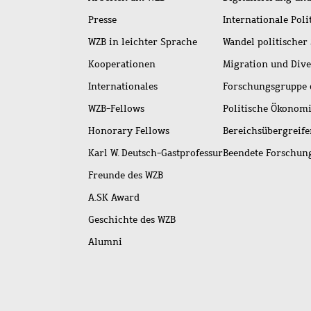
Presse
Internationale Poli
WZB in leichter Sprache
Wandel politischer
Kooperationen
Migration und Dive
Internationales
Forschungsgruppe 
WZB-Fellows
Politische Ökonom
Honorary Fellows
Bereichsübergreif
Karl W. Deutsch-Gastprofessur
Beendete Forschu
Freunde des WZB
A.SK Award
Geschichte des WZB
Alumni