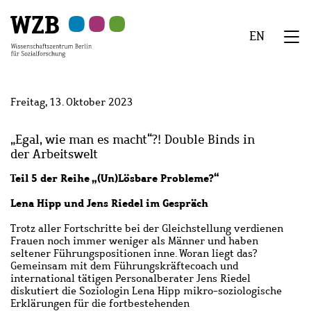
Zu
Zu
Zu
Zur
Zur
Hauptinhalt
Navigation
Suche
Sekundärnavigation
Fußzeile
EN
springen
springen
springen
springen
springen
We
Menü
Freitag, 13. Oktober 2023
„Egal, wie man es macht“?! Double Binds in
der Arbeitswelt
Teil 5 der Reihe „(Un)Lösbare Probleme?“
Lena Hipp und Jens Riedel im Gespräch
Trotz aller Fortschritte bei der Gleichstellung verdienen
Frauen noch immer weniger als Männer und haben
seltener Führungspositionen inne. Woran liegt das?
Gemeinsam mit dem Führungskräftecoach und
international tätigen Personalberater Jens Riedel
diskutiert die Soziologin Lena Hipp mikro-soziologische
Erklärungen für die fortbestehenden