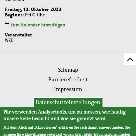
Freitag, 13. Oktober 2023
Beginn
09:00 Uhr
Zum Kalender hinzufügen
Veranstalter
WZB
Z
Fußleistenmenü
Se
Sitemap
sc
Barrierefreiheit
Impressum
Datenschutz
Datenschutzeinstellungen
AVB
Wir verwenden Analysetools, um zu messen, wie häufig
unsere Seite besucht und wie sie genutzt wird.
Mit dem Klick auf „Akzeptieren“ erklären Sie sich damit einverstanden. Sie
können Ihre Einwilligung jederzeit widerrufen. Mehr Informationen finden