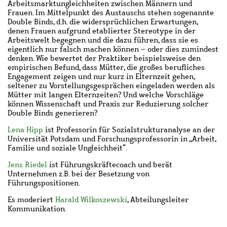
Arbeitsmarktungleichheiten zwischen Männern und
Frauen. Im Mittelpunkt des Austauschs stehen sogenannte
Double Binds, d.h. die widersprüchlichen Erwartungen,
denen Frauen aufgrund etablierter Stereotype in der
Arbeitswelt begegnen und die dazu führen, dass sie es
eigentlich nur falsch machen können
–
oder dies zumindest
denken. Wie bewertet der Praktiker beispielsweise den
empirischen Befund, dass Mütter, die großes berufliches
Engagement zeigen und nur kurz in Elternzeit gehen,
seltener zu Vorstellungsgesprächen eingeladen werden als
Mütter mit langen Elternzeiten? Und welche Vorschläge
können Wissenschaft und Praxis zur Reduzierung solcher
Double Binds generieren?
Lena Hipp
ist
Professorin für Sozialstrukturanalyse an der
Universität Potsdam und Forschungsprofessorin in „Arbeit,
Familie und soziale Ungleichheit“.
Jens Riedel
ist Führungskräftecoach und
berät
Unternehmen z.B. bei der Besetzung von
Führungspositionen.
Es moderiert
Harald Wilkoszewski
, Abteilungsleiter
Kommunikation.